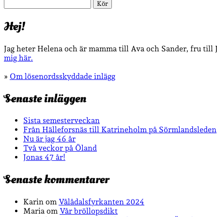
Sök
Hej!
Jag heter Helena och är mamma till Ava och Sander, fru till
mig här.
»
Om lösenordsskyddade inlägg
Senaste inläggen
Sista semesterveckan
Från Hälleforsnäs till Katrineholm på Sörmlandsleden
Nu är jag 46 år
Två veckor på Öland
Jonas 47 år!
Senaste kommentarer
Karin
om
Vålådalsfyrkanten 2024
Maria
om
Vår bröllopsdikt