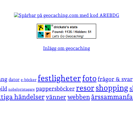
Inlägg om geocaching
festligheter
foto
ang
frågor & svar
dator
e-böcker
shopping
resor
s
pappersböcker
ild
nobelpristagare
ktiga händelser
årssammanfa
vänner
webben