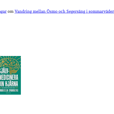
agar
om
Vandring mellan Ösmo och Segersäng i sommarväder