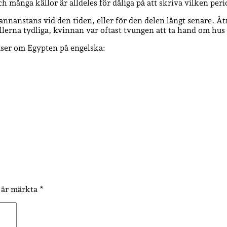
ch många källor är alldeles för dåliga på att skriva vilken per
annanstans vid den tiden, eller för den delen långt senare. Å
llerna tydliga, kvinnan var oftast tvungen att ta hand om hu
läser om Egypten på engelska:
t är märkta
*