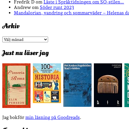
Fredrik D
om
Läste i Språktidningen om SÖ-stilen…
Andrew
om
Söder runt 2023
Mandalorian, vandring och sommarväder – Helenas d
Arkiv
Arkiv
Just nu läser jag
Jag bokför
min läsning på Goodreads
.