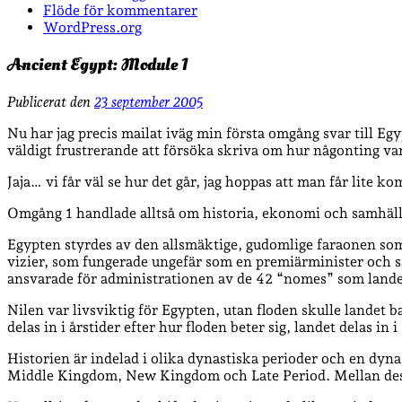
Flöde för kommentarer
WordPress.org
Ancient Egypt: Module 1
Publicerat den
23 september 2005
Nu har jag precis mailat iväg min första omgång svar till Egy
väldigt frustrerande att försöka skriva om hur någonting va
Jaja… vi får väl se hur det går, jag hoppas att man får lite 
Omgång 1 handlade alltså om historia, ekonomi och samhäl
Egypten styrdes av den allsmäktige, gudomlige faraonen som åt
vizier, som fungerade ungefär som en premiärminister och så
ansvarade för administrationen av de 42 “nomes” som landet
Nilen var livsviktig för Egypten, utan floden skulle landet
delas in i årstider efter hur floden beter sig, landet dela
Historien är indelad i olika dynastiska perioder och en dyna
Middle Kingdom, New Kingdom och Late Period. Mellan dess