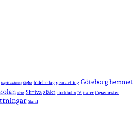
Göteborg
hemmet
födelsedag
geocaching
fåglar
fågelskådning
kolan
Skriva
släkt
te
stockholm
tågsemester
teater
skor
ttningar
öland