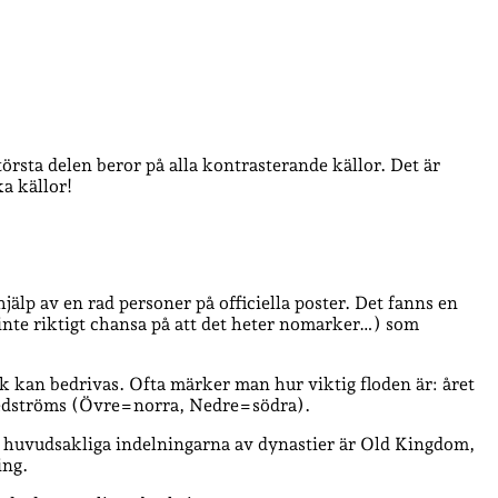
törsta delen beror på alla kontrasterande källor. Det är
ka källor!
jälp av en rad personer på officiella poster. Det fanns en
inte riktigt chansa på att det heter nomarker…) som
uk kan bedrivas. Ofta märker man hur viktig floden är: året
h nedströms (Övre=norra, Nedre=södra).
 De huvudsakliga indelningarna av dynastier är Old Kingdom,
ing.