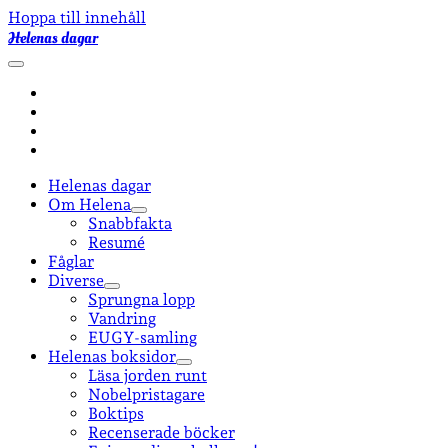
Hoppa till innehåll
Helenas dagar
öppna
primär
facebook
meny
instagram
email-
form
goodreads
Helenas dagar
Om Helena
öppna
Snabbfakta
undermeny
Resumé
Fåglar
Diverse
öppna
Sprungna lopp
undermeny
Vandring
EUGY-samling
Helenas boksidor
öppna
Läsa jorden runt
undermeny
Nobelpristagare
Boktips
Recenserade böcker