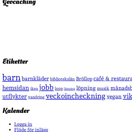
Geocaching
Etiketter
barn
café & restaur
barnkläder
Bröllop
bibliotekslån
jobb
hemsidan
löpning
månadsb
musik
lopp
ikea
läsning
veckoincheckning
vi
utflykter
vegan
vandring
Kalender
Logga in
Flöde för inlägg