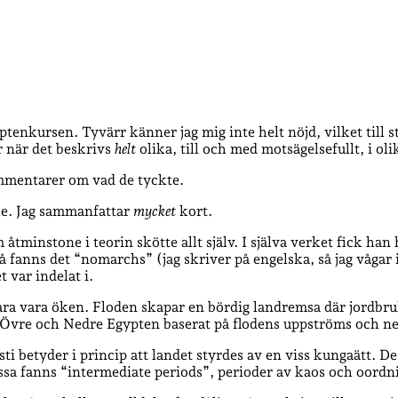
ptenkursen. Tyvärr känner jag mig inte helt nöjd, vilket till s
r när det beskrivs
helt
olika, till och med motsägelsefullt, i oli
kommentarer om vad de tyckte.
le. Jag sammanfattar
mycket
kort.
minstone i teorin skötte allt själv. I själva verket fick han h
 fanns det “nomarchs” (jag skriver på engelska, så jag vågar 
 var indelat i.
 bara vara öken. Floden skapar en bördig landremsa där jordbr
s in i Övre och Nedre Egypten baserat på flodens uppströms oc
sti betyder i princip att landet styrdes av en viss kungaätt.
a fanns “intermediate periods”, perioder av kaos och oordn