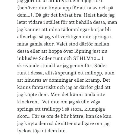
jag gjort nu är att knyta dem löjligt löst
veckoincheckning
(behöver inte knyta upp för att ta av och på
vandring
dem…). Då går det hyfsat bra. Helst hade jag
viktiga händelser
vegan
letat vidare i stället för att behålla dessa, men
jag känner att mina tådomningar börjar bli
vänner
webben
allvarliga så jag vill verkligen inte springa i
årssammanfattningar
mina gamla skor. Valet stod därför mellan
öland
dessa eller att hoppa över löpning just nu
inklusive Söder runt och STHLM10… I
skrivande stund har jag genomfört Söder
Kalender
runt i dessa, alltså sprungit ett millopp, utan
Logga in
att hindras av domningar eller kramp. Det
Flöde för inlägg
känns fantastiskt och jag är därför glad att
Flöde för kommentarer
jag köpte dem. Men det känns ändå inte
WordPress.org
klockrent. Vet inte om jag skulle våga
springa ett traillopp i så stora, klumpiga
skor… Får se om de blir bättre, kanske kan
jag knyta dem så de sitter stadigare om jag
lyckas töja ut dem lite.