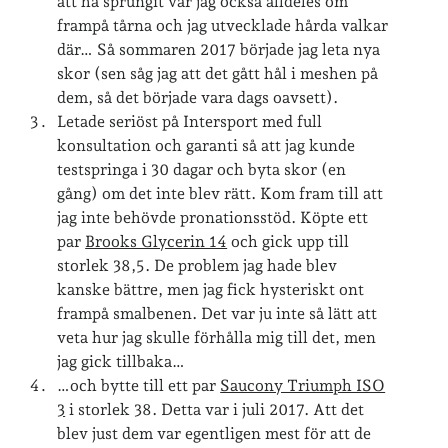
att ha sprungit var jag också alldeles öm
frampå tårna och jag utvecklade hårda valkar
där… Så sommaren 2017 började jag leta nya
Arkiv
skor (sen såg jag att det gått hål i meshen på
Arkiv
dem, så det började vara dags oavsett).
Letade seriöst på Intersport med full
konsultation och garanti så att jag kunde
Just nu läser jag
testspringa i 30 dagar och byta skor (en
gång) om det inte blev rätt. Kom fram till att
jag inte behövde pronationsstöd. Köpte ett
par
Brooks Glycerin 14
och gick upp till
storlek 38,5. De problem jag hade blev
kanske bättre, men jag fick hysteriskt ont
frampå smalbenen. Det var ju inte så lätt att
veta hur jag skulle förhålla mig till det, men
jag gick tillbaka…
…och bytte till ett par
Saucony Triumph ISO
3
i storlek 38. Detta var i juli 2017. Att det
blev just dem var egentligen mest för att de