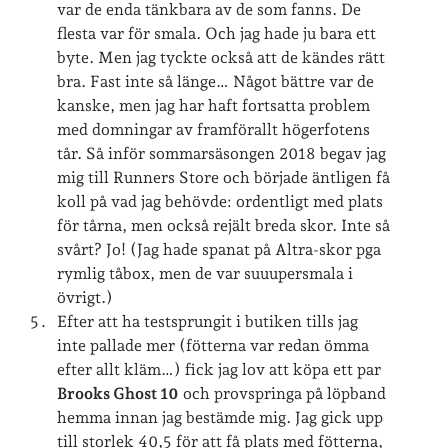
var de enda tänkbara av de som fanns. De
flesta var för smala. Och jag hade ju bara ett
byte. Men jag tyckte också att de kändes rätt
bra. Fast inte så länge… Något bättre var de
Jag bokför
min läsning på Goodreads
.
kanske, men jag har haft fortsatta problem
med domningar av framförallt högerfotens
Geocaching
tår. Så inför sommarsäsongen 2018 begav jag
mig till Runners Store och började äntligen få
koll på vad jag behövde: ordentligt med plats
för tårna, men också rejält breda skor. Inte så
svårt? Jo! (Jag hade spanat på Altra-skor pga
rymlig tåbox, men de var suuupersmala i
övrigt.)
Inlägg om geocaching
Efter att ha testsprungit i butiken tills jag
inte pallade mer (fötterna var redan ömma
efter allt kläm…) fick jag lov att köpa ett par
Brooks Ghost 10
och provspringa på löpband
Etiketter
hemma innan jag bestämde mig. Jag gick upp
barn
till storlek 40,5 för att få plats med fötterna,
barnkläder
bibliotekslån