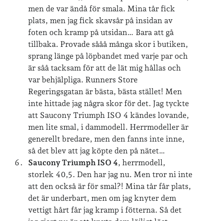
men de var ändå för smala. Mina tår fick
café & restaurang
Bröllop
dator
plats, men jag fick skavsår på insidan av
foten och kramp på utsidan… Bara att gå
festligheter
foto
e-böcker
tillbaka. Provade sååå många skor i butiken,
sprang länge på löpbandet med varje par och
frågor & svar
fåglar
fågelskådning
är såå tacksam för att de lät mig hållas och
Göteborg
födelsedag
geocaching
var behjälpliga. Runners Store
Regeringsgatan är bästa, bästa stället! Men
hemmet
hemsidan
ikea
inte hittade jag några skor för det. Jag tyckte
jobb
löpning
att Saucony Triumph ISO 4 kändes lovande,
lopp
läsning
men lite smal, i dammodell. Herrmodeller är
månadsbild
musik
nobelpristagare
generellt bredare, men den fanns inte inne,
så det blev att jag köpte den på nätet…
resor
pappersböcker
Saucony Triumph ISO 4
, herrmodell,
shopping
storlek 40,5. Den har jag nu. Men tror ni inte
skolan
skor
att den också är för smal?! Mina tår får plats,
Skriva
släkt
te
stockholm
det är underbart, men om jag knyter dem
vettigt hårt får jag kramp i fötterna. Så det
utflykter
tågsemester
teater