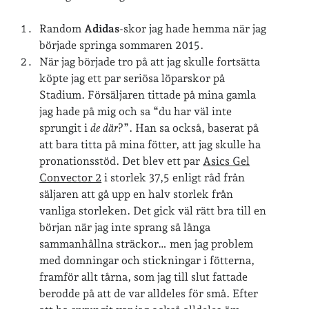
»
Om lösenordsskyddade inlägg
Random
Adidas
-skor jag hade hemma när jag
började springa sommaren 2015.
Senaste inläggen
När jag började tro på att jag skulle fortsätta
Sista semesterveckan
köpte jag ett par seriösa löparskor på
Från Hälleforsnäs till Katrineholm på Sörmlandsleden
Stadium. Försäljaren tittade på mina gamla
Nu är jag 46 år
jag hade på mig och sa “du har väl inte
Två veckor på Öland
sprungit i
de där
?”. Han sa också, baserat på
Jonas 47 år!
att bara titta på mina fötter, att jag skulle ha
pronationsstöd. Det blev ett par
Asics Gel
Convector 2
i storlek 37,5 enligt råd från
Senaste kommentarer
säljaren att gå upp en halv storlek från
vanliga storleken. Det gick väl rätt bra till en
Karin
om
Vålådalsfyrkanten 2024
början när jag inte sprang så långa
Maria
om
Vår bröllopsdikt
sammanhållna sträckor… men jag problem
Fredrik D
om
Läste i Språktidningen om SÖ-stilen…
med domningar och stickningar i fötterna,
Andrew
om
Söder runt 2023
framför allt tårna, som jag till slut fattade
Mandalorian, vandring och sommarväder – Helenas dagar
om
berodde på att de var alldeles för små. Efter
Vandring mellan Ösmo och Segersäng i sommarväder