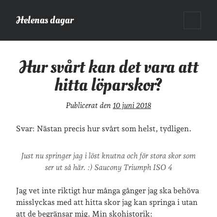
Helenas dagar
öppna
Sidopanel
primär
meny
Helenas dagar
>
Vardagsliv
>
Hur svårt kan det vara att hitta
löparskor?
Hur svårt kan det vara att
hitta löparskor?
Sök
Sök
Publicerat den
10 juni 2018
Svar: Nästan precis hur svårt som helst, tydligen.
Just nu springer jag i löst knutna och för stora skor som
ser ut så här. :) Saucony Triumph ISO 4
Hej!
Jag heter Helena och är mamma till Ava och Sander, fru till Jonas
Jag vet inte riktigt hur många gånger jag ska behöva
och frontendutvecklare på Tieto. Jag tycker om läsande, skrivande,
misslyckas med att hitta skor jag kan springa i utan
geocaching, löpning och att dricka te.
Mer om mig här.
att de begränsar mig. Min skohistorik: