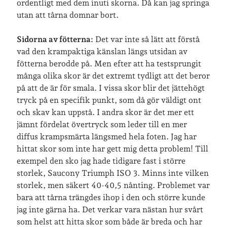
ordentligt med dem inuti skorna. Då kan jag springa
utan att tårna domnar bort.
Sidorna av fötterna:
Det var inte så lätt att förstå
vad den krampaktiga känslan längs utsidan av
fötterna berodde på. Men efter att ha testsprungit
många olika skor är det extremt tydligt att det beror
på att de är för smala. I vissa skor blir det jättehögt
tryck på en specifik punkt, som då gör väldigt ont
och skav kan uppstå. I andra skor är det mer ett
jämnt fördelat övertryck som leder till en mer
diffus krampsmärta längsmed hela foten. Jag har
hittat skor som inte har gett mig detta problem! Till
exempel den sko jag hade tidigare fast i större
storlek, Saucony Triumph ISO 3. Minns inte vilken
storlek, men säkert 40-40,5 nånting. Problemet var
bara att tårna trängdes ihop i den och större kunde
jag inte gärna ha. Det verkar vara nästan hur svårt
som helst att hitta skor som både är breda och har