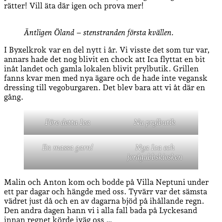
rätter! Vill äta där igen och prova mer!
Äntligen Öland – stenstranden första kvällen.
I Byxelkrok var en del nytt i år. Vi visste det som tur var,
annars hade det nog blivit en chock att Ica flyttat en bit
inåt landet och gamla lokalen blivit prylbutik. Grillen
fanns kvar men med nya ägare och de hade inte vegansk
dressing till vegoburgaren. Det blev bara att vi åt där en
gång.
Före detta Ica
Nu prylbutik
En massa garn!
Nya Ica och
jordgubbskiosken
Malin och Anton kom och bodde på Villa Neptuni under
ett par dagar och hängde med oss. Tyvärr var det sämsta
vädret just då och en av dagarna bjöd på ihållande regn.
Den andra dagen hann vi i alla fall bada på Lyckesand
innan regnet körde iväg oss …