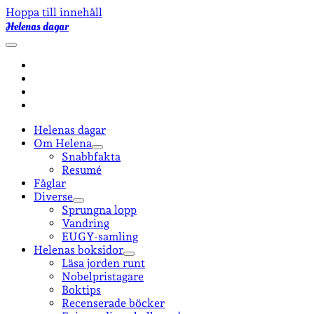
Hoppa till innehåll
Helenas dagar
öppna
primär
facebook
meny
instagram
email-
form
goodreads
Helenas dagar
Om Helena
öppna
Snabbfakta
undermeny
Resumé
Fåglar
Diverse
öppna
Sprungna lopp
undermeny
Vandring
EUGY-samling
Helenas boksidor
öppna
Läsa jorden runt
undermeny
Nobelpristagare
Boktips
Recenserade böcker