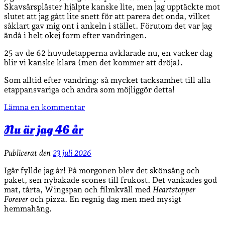
Skavsårsplåster hjälpte kanske lite, men jag upptäckte mot
slutet att jag gått lite snett för att parera det onda, vilket
såklart gav mig ont i ankeln i stället. Förutom det var jag
ändå i helt okej form efter vandringen.
25 av de 62 huvudetapperna avklarade nu, en vacker dag
blir vi kanske klara (men det kommer att dröja).
Som alltid efter vandring: så mycket tacksamhet till alla
etappansvariga och andra som möjliggör detta!
Lämna en kommentar
Nu är jag 46 år
Publicerat den
23 juli 2026
Igår fyllde jag år! På morgonen blev det skönsång och
paket, sen nybakade scones till frukost. Det vankades god
mat, tårta, Wingspan och filmkväll med
Heartstopper
Forever
och pizza. En regnig dag men med mysigt
hemmahäng.