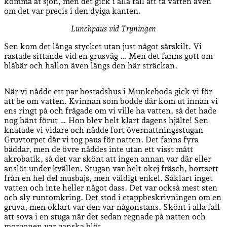
komma åt sjön, men det gick i alla fall att ta vatten även
om det var precis i den dyiga kanten.
Lunchpaus vid Tryningen
Sen kom det långa stycket utan just något särskilt. Vi
rastade sittande vid en grusväg … Men det fanns gott om
blåbär och hallon även längs den här sträckan.
När vi nådde ett par bostadshus i Munkeboda gick vi för
att be om vatten. Kvinnan som bodde där kom ut innan vi
ens ringt på och frågade om vi ville ha vatten, så det hade
nog hänt förut … Hon blev helt klart dagens hjälte! Sen
knatade vi vidare och nådde fort övernattningsstugan
Gruvtorpet där vi tog paus för natten. Det fanns fyra
bäddar, men de övre nåddes inte utan ett visst mått
akrobatik, så det var skönt att ingen annan var där eller
anslöt under kvällen. Stugan var helt okej fräsch, bortsett
från en hel del musbajs, men väldigt enkel. Såklart inget
vatten och inte heller något dass. Det var också mest sten
och sly runtomkring. Det stod i etappbeskrivningen om en
gruva, men oklart var den var någonstans. Skönt i alla fall
att sova i en stuga när det sedan regnade på natten och
morgonen var ganska blöt.