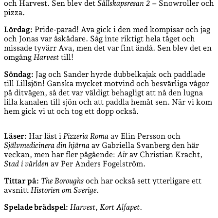
och Harvest. Sen blev det
Sällskapsresan 2
– Snowroller och
pizza.
Lördag:
Pride-parad! Ava gick i den med kompisar och jag
och Jonas var åskådare. Såg inte riktigt hela tåget och
missade tyvärr Ava, men det var fint ändå. Sen blev det en
omgång
Harvest
till!
Söndag:
Jag och Sander hyrde dubbelkajak och paddlade
till Lillsjön! Ganska mycket motvind och besvärliga vågor
på ditvägen, så det var väldigt behagligt att nå den lugna
lilla kanalen till sjön och att paddla hemåt sen. När vi kom
hem gick vi ut och tog ett dopp också.
Läser:
Har läst i
Pizzeria Roma
av Elin Persson och
Självmedicinera din hjärna
av Gabriella Svanberg den här
veckan, men har fler pågående:
Air
av Christian Kracht,
Stad i världen
av Per Anders Fogelström.
Tittar på:
The Boroughs
och har också sett ytterligare ett
avsnitt
Historien om Sverige
.
Spelade brädspel:
Harvest
,
Kort Alfapet
.