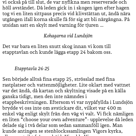
vi också på till slut, de var nyfikna men reserverade och
höll avståndet. Då leden gick in i skogen igen efter hagen
tog vi en liten sittpaus precis vid klivstättan ut, ändå nära
utgången ifall korna skulle få för sig att bli närgångna. På
utsidan satt en skylt med varning för tjuren …
Kohagarna vid Lundsjön
Det var bara en liten snutt skog innan vi kom till
etapptavlan och kunde lägga etapp 24 bakom oss.
Etapptavla 24-25
Sen började alltså fina etapp 25, strösslad med fina
rastplatser och vattenmöjligheter. Lite oklart med vattnet
var det ändå, då kartan och skyltning visade på en källa
ganska tidigt, men den inte nämndes i
etappbeskrivningen. Eftersom vi var nypåfyllda i Lundsjön
brydde vi oss inte om avstickare dit, vilket var 400 m
enkel väg enligt skylt från den väg vi valt. Vi fick nämligen
en liten “choose your own adventure”- upplevelse då leden
delade sig i två delar som sedan sammanföll igen. Man
kunde antingen se stenblockssamlingen Vigors kyrka,