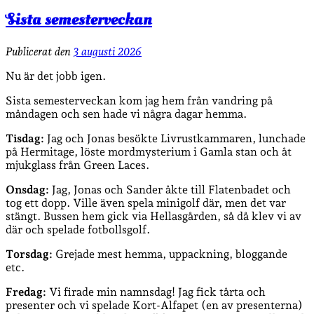
Helenas
Sista semesterveckan
dagar
Publicerat den
3 augusti 2026
Inlägg
Nu är det jobb igen.
Sista semesterveckan kom jag hem från vandring på
måndagen och sen hade vi några dagar hemma.
Tisdag:
Jag och Jonas besökte Livrustkammaren, lunchade
på Hermitage, löste mordmysterium i Gamla stan och åt
mjukglass från Green Laces.
Onsdag:
Jag, Jonas och Sander åkte till Flatenbadet och
tog ett dopp. Ville även spela minigolf där, men det var
stängt. Bussen hem gick via Hellasgården, så då klev vi av
där och spelade fotbollsgolf.
Torsdag:
Grejade mest hemma, uppackning, bloggande
etc.
Fredag:
Vi firade min namnsdag! Jag fick tårta och
presenter och vi spelade Kort-Alfapet (en av presenterna)