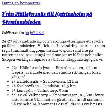
Lämna en kommentar
Från Hälleforsnäs till Katrineholm på
Sörmlandsleden
Publicerat den
30 juli 2026
24-27 juli vandrade jag och Veroniqa ytterligare ett stycke
på Sörmlandsleden. Vi fick en fin vandring i stort sett utan
regn (minimalt duggregn medan vi gick, samt lite på
natten när vi sov i stuga) med massor av blåbär och hallon.
Skogen verkligen dignade av blåbär! Etappmässigt gick vi:
22:1 Hälleforsnäs jvstn – Edströmsvallen, 1,5 km
(repris, avslutade med den i andra riktningen förra
gången)
23 Hälleforsnäs – Svalboviken, 12 km
24 Svalboviken – Lundsjön, 16,5 km
25 Lundsjön – Vallmotorp, 9 km
del av 26 Vallmotorp – Knorranvägen, 8,5 km (bytte
sista kanske 3 km mot att gå off-trail in till stationen
i Katrineholm, kommer ta oss till där vi avvek nästa