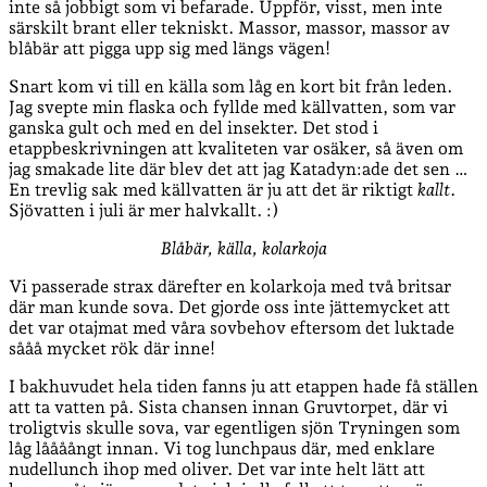
inte så jobbigt som vi befarade. Uppför, visst, men inte
särskilt brant eller tekniskt. Massor, massor, massor av
blåbär att pigga upp sig med längs vägen!
Snart kom vi till en källa som låg en kort bit från leden.
Jag svepte min flaska och fyllde med källvatten, som var
ganska gult och med en del insekter. Det stod i
etappbeskrivningen att kvaliteten var osäker, så även om
jag smakade lite där blev det att jag Katadyn:ade det sen …
En trevlig sak med källvatten är ju att det är riktigt
kallt
.
Sjövatten i juli är mer halvkallt. :)
Blåbär, källa, kolarkoja
Vi passerade strax därefter en kolarkoja med två britsar
där man kunde sova. Det gjorde oss inte jättemycket att
det var otajmat med våra sovbehov eftersom det luktade
sååå mycket rök där inne!
I bakhuvudet hela tiden fanns ju att etappen hade få ställen
att ta vatten på. Sista chansen innan Gruvtorpet, där vi
troligtvis skulle sova, var egentligen sjön Tryningen som
låg låååångt innan. Vi tog lunchpaus där, med enklare
nudellunch ihop med oliver. Det var inte helt lätt att