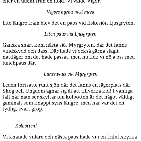
eller en utsikt från en höjd. Vi valde Vigor.
Vigors kyrka med mera
Lite längre fram blev det en paus vid fiskesjön Ljusgryten.
Liten paus vid Ljusgryten
Ganska snart kom nästa sjö, Myrgryten, där det fanns
vindskydd och dass. Där hade vi också gärna slagit
nattläger om det hade passat, men nu fick vi nöja oss med
lunchpaus där.
Lunchpaus vid Myrgryten
Leden fortsatte runt sjön där det fanns en lägerplats där
Skog och Ungdom ägnar sig åt att tillverka kol! I vanliga
fall när man ser skyltar om kolbotten är det något väldigt
gammalt som knappt syns längre, men här var det en
tydlig, svart grop.
Kolbotten!
Vi knatade vidare och nästa paus hade vi i en friluftskyrka