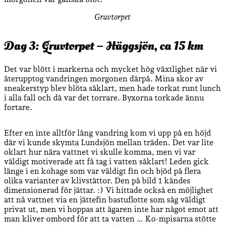
Gruvtorpet
Dag 3: Gruvtorpet – Häggsjön, ca 15 km
Det var blött i markerna och mycket hög växtlighet när vi
återupptog vandringen morgonen därpå. Mina skor av
sneakerstyp blev blöta såklart, men hade torkat runt lunch
i alla fall och då var det torrare. Byxorna torkade ännu
fortare.
Efter en inte alltför lång vandring kom vi upp på en höjd
där vi kunde skymta Lundsjön mellan träden. Det var lite
oklart hur nära vattnet vi skulle komma, men vi var
väldigt motiverade att få tag i vatten såklart! Leden gick
länge i en kohage som var väldigt fin och bjöd på flera
olika varianter av klivstättor. Den på bild 1 kändes
dimensionerad för jättar. :) Vi hittade också en möjlighet
att nå vattnet via en jättefin bastuflotte som såg väldigt
privat ut, men vi hoppas att ägaren inte har något emot att
man kliver ombord för att ta vatten … Ko-mpisarna stötte