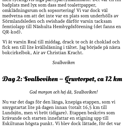
badplats med lyx som dass med toalettpapper,
omklädningsrum och sopsortering! Vi var dock väl
medvetna om att det inte var en plats som underhölls av
Sörmlandsleden och swishade därför varsin tacksam
femtiolapp till Näshulta Hembygdsförening (det fanns en
QR-kod).
Vi åt varsin Real till middag, drack te och åt choklad och
fick sen till lite kvällsläsning i tältet. Jag började på nästa
bokcirkelbok, Air av Christian Kracht.
Svalboviken
Dag 2: Svalboviken – Gruvtorpet, ca 12 km
God morgon och hej då, Svalboviken!
Nu var det dags för den långa, knepiga etappen, som vi
smygstartat lite på dagen innan (totalt 16,5 km till
Lundsjön, men vi bröt tidigare). Etappen beskrivs som
krävande och starten innefattar en stigning upp till
Eskiltunas högsta punkt. Vi blev dock lättade, för det var