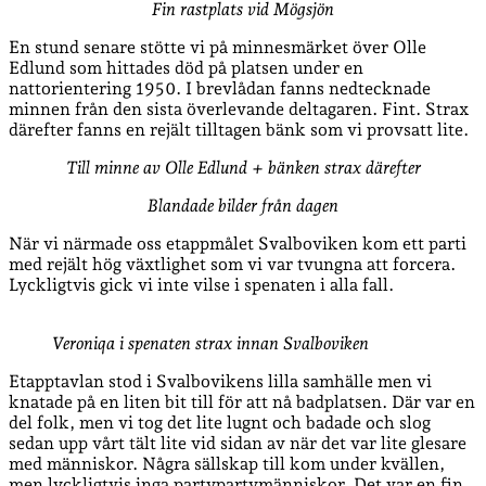
Fin rastplats vid Mögsjön
En stund senare stötte vi på minnesmärket över Olle
Edlund som hittades död på platsen under en
nattorientering 1950. I brevlådan fanns nedtecknade
minnen från den sista överlevande deltagaren. Fint. Strax
därefter fanns en rejält tilltagen bänk som vi provsatt lite.
Till minne av Olle Edlund + bänken strax därefter
Blandade bilder från dagen
När vi närmade oss etappmålet Svalboviken kom ett parti
med rejält hög växtlighet som vi var tvungna att forcera.
Lyckligtvis gick vi inte vilse i spenaten i alla fall.
Veroniqa i spenaten strax innan Svalboviken
Etapptavlan stod i Svalbovikens lilla samhälle men vi
knatade på en liten bit till för att nå badplatsen. Där var en
del folk, men vi tog det lite lugnt och badade och slog
sedan upp vårt tält lite vid sidan av när det var lite glesare
med människor. Några sällskap till kom under kvällen,
men lyckligtvis inga partypartymänniskor. Det var en fin