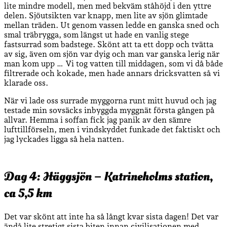
lite mindre modell, men med bekväm ståhöjd i den yttre
delen. Sjöutsikten var knapp, men lite av sjön glimtade
mellan träden. Ut genom vassen ledde en ganska sned och
smal träbrygga, som längst ut hade en vanlig stege
fastsurrad som badstege. Skönt att ta ett dopp och tvätta
av sig, även om sjön var dyig och man var ganska lerig när
man kom upp … Vi tog vatten till middagen, som vi då både
filtrerade och kokade, men hade annars dricksvatten så vi
klarade oss.
När vi lade oss surrade myggorna runt mitt huvud och jag
testade min sovsäcks inbyggda myggnät första gången på
allvar. Hemma i soffan fick jag panik av den sämre
lufttillförseln, men i vindskyddet funkade det faktiskt och
jag lyckades ligga så hela natten.
Dag 4: Häggsjön – Katrineholms station,
ca 5,5 km
Det var skönt att inte ha så långt kvar sista dagen! Det var
ändå lite stretigt sista biten innan civilisationen med