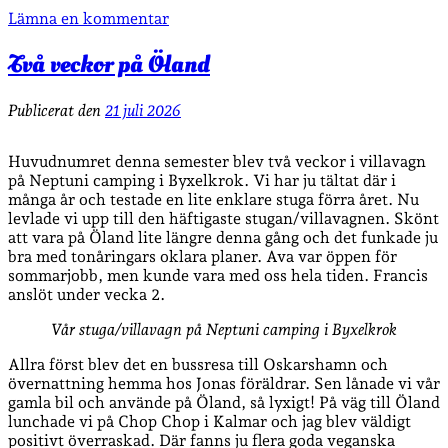
Lämna en kommentar
Två veckor på Öland
Publicerat den
21 juli 2026
Huvudnumret denna semester blev två veckor i villavagn
på Neptuni camping i Byxelkrok. Vi har ju tältat där i
många år och testade en lite enklare stuga förra året. Nu
levlade vi upp till den häftigaste stugan/villavagnen. Skönt
att vara på Öland lite längre denna gång och det funkade ju
bra med tonåringars oklara planer. Ava var öppen för
sommarjobb, men kunde vara med oss hela tiden. Francis
anslöt under vecka 2.
Vår stuga/villavagn på Neptuni camping i Byxelkrok
Allra först blev det en bussresa till Oskarshamn och
övernattning hemma hos Jonas föräldrar. Sen lånade vi vår
gamla bil och använde på Öland, så lyxigt! På väg till Öland
lunchade vi på Chop Chop i Kalmar och jag blev väldigt
positivt överraskad. Där fanns ju flera goda veganska