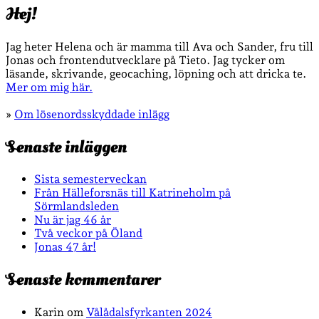
Hej!
Jag heter Helena och är mamma till Ava och Sander, fru till
Jonas och frontendutvecklare på Tieto. Jag tycker om
läsande, skrivande, geocaching, löpning och att dricka te.
Mer om mig här.
»
Om lösenordsskyddade inlägg
Senaste inläggen
Sista semesterveckan
Från Hälleforsnäs till Katrineholm på
Sörmlandsleden
Nu är jag 46 år
Två veckor på Öland
Jonas 47 år!
Senaste kommentarer
Karin
om
Vålådalsfyrkanten 2024