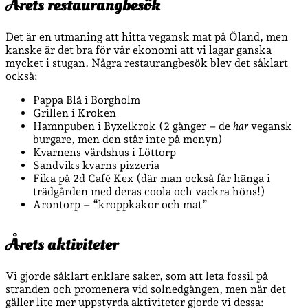
Årets restaurangbesök
Det är en utmaning att hitta vegansk mat på Öland, men
kanske är det bra för vår ekonomi att vi lagar ganska
mycket i stugan. Några restaurangbesök blev det såklart
också:
Pappa Blå i Borgholm
Grillen i Kroken
Hamnpuben i Byxelkrok (2 gånger – de
har
vegansk
burgare, men den står inte på menyn)
Kvarnens värdshus i Löttorp
Sandviks kvarns pizzeria
Fika på 2d Café Kex (där man också får hänga i
trädgården med deras coola och vackra höns!)
Arontorp – “kroppkakor och mat”
Årets aktiviteter
Vi gjorde såklart enklare saker, som att leta fossil på
stranden och promenera vid solnedgången, men när det
gäller lite mer uppstyrda aktiviteter gjorde vi dessa: