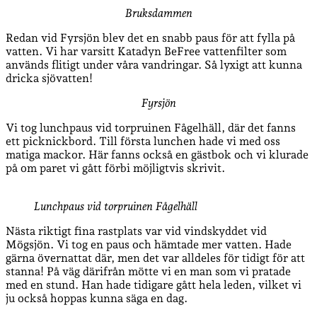
Bruksdammen
Redan vid Fyrsjön blev det en snabb paus för att fylla på
vatten. Vi har varsitt Katadyn BeFree vattenfilter som
används flitigt under våra vandringar. Så lyxigt att kunna
dricka sjövatten!
Fyrsjön
Vi tog lunchpaus vid torpruinen Fågelhäll, där det fanns
ett picknickbord. Till första lunchen hade vi med oss
matiga mackor. Här fanns också en gästbok och vi klurade
på om paret vi gått förbi möjligtvis skrivit.
Lunchpaus vid torpruinen Fågelhäll
Nästa riktigt fina rastplats var vid vindskyddet vid
Mögsjön. Vi tog en paus och hämtade mer vatten. Hade
gärna övernattat där, men det var alldeles för tidigt för att
stanna! På väg därifrån mötte vi en man som vi pratade
med en stund. Han hade tidigare gått hela leden, vilket vi
ju också hoppas kunna säga en dag.