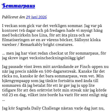
Sommarpaus
Publicerat den
29 juni 2026
I veckan som gick var det verkligen sommar. Jag var på
kontoret två dagar och på fredagen hade vi mysigt häng
med bokcirkeln hos Lina, för att äta pizza och se
filmatiseringen av en av vårens böcker, Sällsynt kloka
varelser / Remarkably bright creatures.
… men jag har visst redan checkat ut för sommarpaus, för
jag skrev inget veckoincheckningsinlägg igår!
Jag pausade visst även mitt användande av Finch-appen nu
när jag precis nådde en 500-dagarsstreak. Kanske får det
räcka nu, kanske är det bara sommarpaus, vem vet. Min
hjärngympaapp som jag tänkte fortsätta med ända till
sommaren då jag betalat för ett år gav jag ju upp lite
tidigare för att den orättvist bröt min streak när jag körde
vid 23 en dag, vilket inte borde ha varit för sent enligt mig
…
Jag kör Sagrada Daily Challenge nästan varje dag just nu,