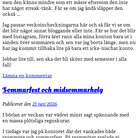
men den känns mindre som ett måste eftersom den inte
har något streak-tänk. Får se om jag ändå släpper den
också …
Jag pausar veckoincheckningarna här och så får vi se om
det blir något annat bloggande eller inte. Får se hur det blir
med Instagram, förra året rann alla mina konton bara ut i
sanden över sommaren och sen var jag borta länge, men nu
har jag kommit tillbaka lite på bara ett icke-nischat konto.
Jobbar lite till, sen ska det bli skönt med semester i alla
fall!
Lämna en kommentar
Sommarfest och midsommarhelg
Publicerat den
21 juni 2026
I början av veckan var vädret minst sagt spännande med
en massa plötsliga regnskurar.
I tisdags var jag på kontoret där det vankades både
teammöte och sommarfest. På teammötet spelade vi