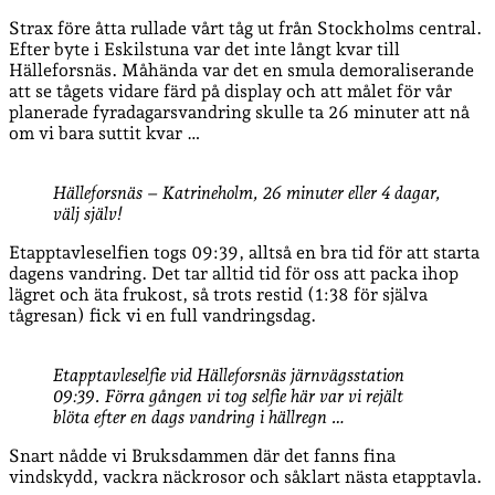
Strax före åtta rullade vårt tåg ut från Stockholms central.
Efter byte i Eskilstuna var det inte långt kvar till
Hälleforsnäs. Måhända var det en smula demoraliserande
att se tågets vidare färd på display och att målet för vår
planerade fyradagarsvandring skulle ta 26 minuter att nå
om vi bara suttit kvar …
Hälleforsnäs – Katrineholm, 26 minuter eller 4 dagar,
välj själv!
Etapptavleselfien togs 09:39, alltså en bra tid för att starta
dagens vandring. Det tar alltid tid för oss att packa ihop
lägret och äta frukost, så trots restid (1:38 för själva
tågresan) fick vi en full vandringsdag.
Etapptavleselfie vid Hälleforsnäs järnvägsstation
09:39. Förra gången vi tog selfie här var vi rejält
blöta efter en dags vandring i hällregn …
Snart nådde vi Bruksdammen där det fanns fina
vindskydd, vackra näckrosor och såklart nästa etapptavla.