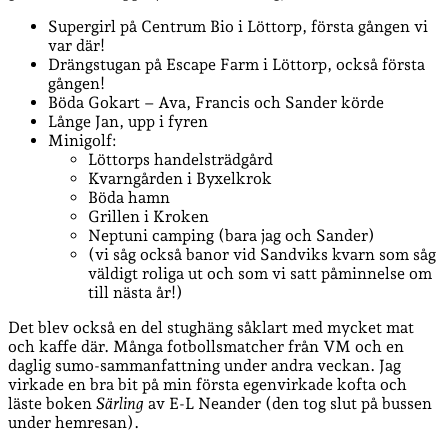
Supergirl på Centrum Bio i Löttorp, första gången vi
var där!
Drängstugan på Escape Farm i Löttorp, också första
gången!
Böda Gokart – Ava, Francis och Sander körde
Långe Jan, upp i fyren
Minigolf:
Löttorps handelsträdgård
Kvarngården i Byxelkrok
Böda hamn
Grillen i Kroken
Neptuni camping (bara jag och Sander)
(vi såg också banor vid Sandviks kvarn som såg
väldigt roliga ut och som vi satt påminnelse om
till nästa år!)
Det blev också en del stughäng såklart med mycket mat
och kaffe där. Många fotbollsmatcher från VM och en
daglig sumo-sammanfattning under andra veckan. Jag
virkade en bra bit på min första egenvirkade kofta och
läste boken
Särling
av E-L Neander (den tog slut på bussen
under hemresan).