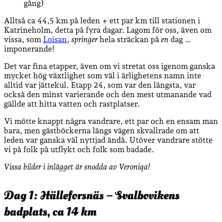
gång)
Alltså ca 44,5 km på leden + ett par km till stationen i
Katrineholm, detta på fyra dagar. Lagom för oss, även om
vissa, som
Loisan
,
springer
hela sträckan på
en
dag …
imponerande!
Det var fina etapper, även om vi stretat oss igenom ganska
mycket hög växtlighet som väl i ärlighetens namn inte
alltid var jättekul. Etapp 24, som var den längsta, var
också den minst varierande och den mest utmanande vad
gällde att hitta vatten och rastplatser.
Vi mötte knappt några vandrare, ett par och en ensam man
bara, men gästböckerna längs vägen skvallrade om att
leden var ganska väl nyttjad ändå. Utöver vandrare stötte
vi på folk på utflykt och folk som badade.
Vissa bilder i inlägget är snodda av Veroniqa!
Dag 1: Hälleforsnäs – Svalbovikens
badplats, ca 14 km