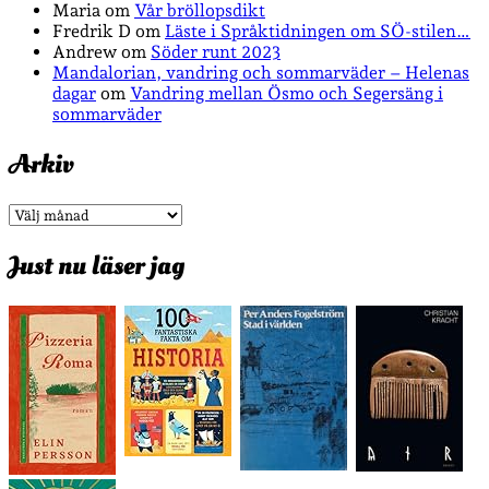
Maria
om
Vår bröllopsdikt
Fredrik D
om
Läste i Språktidningen om SÖ-stilen…
Andrew
om
Söder runt 2023
Mandalorian, vandring och sommarväder – Helenas
dagar
om
Vandring mellan Ösmo och Segersäng i
sommarväder
Arkiv
Arkiv
Just nu läser jag