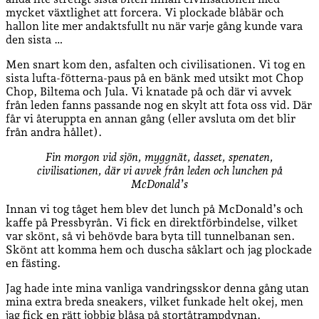
mycket växtlighet att forcera. Vi plockade blåbär och
hallon lite mer andaktsfullt nu när varje gång kunde vara
den sista …
Men snart kom den, asfalten och civilisationen. Vi tog en
sista lufta-fötterna-paus på en bänk med utsikt mot Chop
Chop, Biltema och Jula. Vi knatade på och där vi avvek
från leden fanns passande nog en skylt att fota oss vid. Där
får vi återuppta en annan gång (eller avsluta om det blir
från andra hållet).
Fin morgon vid sjön, myggnät, dasset, spenaten,
civilisationen, där vi avvek från leden och lunchen på
McDonald’s
Innan vi tog tåget hem blev det lunch på McDonald’s och
kaffe på Pressbyrån. Vi fick en direktförbindelse, vilket
var skönt, så vi behövde bara byta till tunnelbanan sen.
Skönt att komma hem och duscha såklart och jag plockade
en fästing.
Jag hade inte mina vanliga vandringsskor denna gång utan
mina extra breda sneakers, vilket funkade helt okej, men
jag fick en rätt jobbig blåsa på stortåtrampdynan.