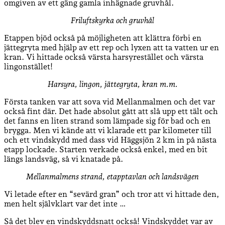
omgiven av ett gäng gamla inhägnade gruvhål.
Friluftskyrka och gruvhål
Etappen bjöd också på möjligheten att klättra förbi en
jättegryta med hjälp av ett rep och lyxen att ta vatten ur en
kran. Vi hittade också värsta harsyrestället och värsta
lingonstället!
Harsyra, lingon, jättegryta, kran m.m.
Första tanken var att sova vid Mellanmalmen och det var
också fint där. Det hade absolut gått att slå upp ett tält och
det fanns en liten strand som lämpade sig för bad och en
brygga. Men vi kände att vi klarade ett par kilometer till
och ett vindskydd med dass vid Häggsjön 2 km in på nästa
etapp lockade. Starten verkade också enkel, med en bit
längs landsväg, så vi knatade på.
Mellanmalmens strand, etapptavlan och landsvägen
Vi letade efter en “sevärd gran” och tror att vi hittade den,
men helt självklart var det inte …
Så det blev en vindskyddsnatt också! Vindskyddet var av