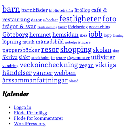
barn
café &
barnkläder
Bröllop
bibliotekslån
festligheter
foto
restaurang
dator
e-böcker
frågor & svar
födelsedag
geocaching
fåglar
fågelskådning
jobb
Göteborg
hemmet
hemsidan
lopp
ikea
läsning
löpning
månadsbild
musik
nobelpristagare
shopping
resor
skolan
pappersböcker
skor
utflykter
Skriva
släkt
te
stockholm
tågsemester
teater
veckoincheckning
viktiga
vegan
vandring
händelser
vänner
webben
årssammanfattningar
öland
Kalender
Logga in
Flöde för inlägg
Flöde för kommentarer
WordPress.org