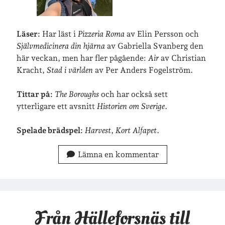
frågor & svar
fåglar
fågelskådning
Göteborg
Läser:
Har läst i
Pizzeria Roma
av Elin Persson och
födelsedag
geocaching
Självmedicinera din hjärna
av Gabriella Svanberg den
hemmet
hemsidan
ikea
här veckan, men har fler pågående:
Air
av Christian
Kracht,
Stad i världen
av Per Anders Fogelström.
jobb
löpning
lopp
läsning
månadsbild
Tittar på:
The Boroughs
och har också sett
musik
nobelpristagare
ytterligare ett avsnitt
Historien om Sverige
.
resor
pappersböcker
Spelade brädspel:
Harvest
,
Kort Alfapet
.
shopping
skolan
skor
Lämna en kommentar
Skriva
släkt
te
stockholm
utflykter
tågsemester
teater
veckoincheckning
vandring
Från Hälleforsnäs till
viktiga händelser
vegan