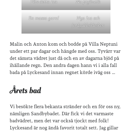
Före detta Ica
Nu prylbutik
En massa garn!
Nya Ica och
jordgubbskiosken
Malin och Anton kom och bodde på Villa Neptuni
under ett par dagar och hängde med oss. Tyvärr var
det sämsta vädret just då och en av dagarna bjöd på
ihållande regn. Den andra dagen hann vi i alla fall
bada på Lyckesand innan regnet körde iväg oss …
Årets bad
Vi besökte flera bekanta stränder och en för oss ny,
nämligen Sandbybadet. Där fick vi det varmaste
badvädret, men det var också tjockt med folk!
Lyckesand är nog ändå favorit totalt sett. Jag gillar