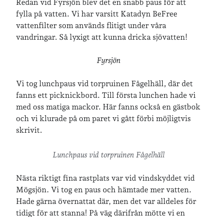
Redan vid Fyrsjön blev det en snabb paus för att
fylla på vatten. Vi har varsitt Katadyn BeFree
vattenfilter som används flitigt under våra
vandringar. Så lyxigt att kunna dricka sjövatten!
Fyrsjön
Vi tog lunchpaus vid torpruinen Fågelhäll, där det
fanns ett picknickbord. Till första lunchen hade vi
med oss matiga mackor. Här fanns också en gästbok
och vi klurade på om paret vi gått förbi möjligtvis
skrivit.
Lunchpaus vid torpruinen Fågelhäll
Nästa riktigt fina rastplats var vid vindskyddet vid
Mögsjön. Vi tog en paus och hämtade mer vatten.
Hade gärna övernattat där, men det var alldeles för
tidigt för att stanna! På väg därifrån mötte vi en