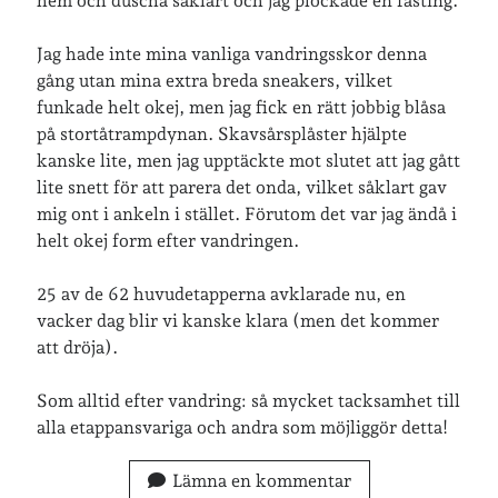
hem och duscha såklart och jag plockade en fästing.
Jag hade inte mina vanliga vandringsskor denna
gång utan mina extra breda sneakers, vilket
funkade helt okej, men jag fick en rätt jobbig blåsa
på stortåtrampdynan. Skavsårsplåster hjälpte
kanske lite, men jag upptäckte mot slutet att jag gått
lite snett för att parera det onda, vilket såklart gav
mig ont i ankeln i stället. Förutom det var jag ändå i
helt okej form efter vandringen.
25 av de 62 huvudetapperna avklarade nu, en
vacker dag blir vi kanske klara (men det kommer
att dröja).
Som alltid efter vandring: så mycket tacksamhet till
alla etappansvariga och andra som möjliggör detta!
Lämna en kommentar