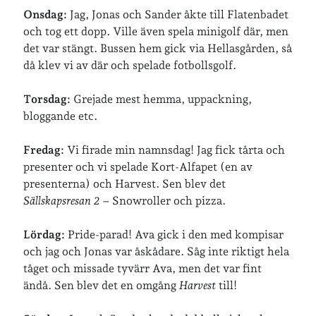
Onsdag:
Jag, Jonas och Sander åkte till Flatenbadet
Sista semesterveckan
och tog ett dopp. Ville även spela minigolf där, men
Från Hälleforsnäs till Katrineholm på Sörmlandsleden
det var stängt. Bussen hem gick via Hellasgården, så
Nu är jag 46 år
då klev vi av där och spelade fotbollsgolf.
Två veckor på Öland
Jonas 47 år!
Torsdag:
Grejade mest hemma, uppackning,
bloggande etc.
Senaste kommentarer
Fredag:
Vi firade min namnsdag! Jag fick tårta och
Karin
om
Vålådalsfyrkanten 2024
presenter och vi spelade Kort-Alfapet (en av
Maria
om
Vår bröllopsdikt
presenterna) och Harvest. Sen blev det
Fredrik D
om
Läste i Språktidningen om SÖ-stilen…
Sällskapsresan 2
– Snowroller och pizza.
Andrew
om
Söder runt 2023
Mandalorian, vandring och sommarväder – Helenas dagar
om
Lördag:
Pride-parad! Ava gick i den med kompisar
Vandring mellan Ösmo och Segersäng i sommarväder
och jag och Jonas var åskådare. Såg inte riktigt hela
tåget och missade tyvärr Ava, men det var fint
ändå. Sen blev det en omgång
Harvest
till!
Arkiv