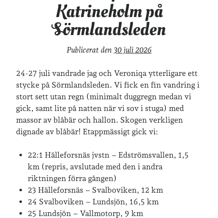
Katrineholm på
vänner
webben
Sörmlandsleden
årssammanfattningar
öland
Publicerat den
30 juli 2026
Kalender
24-27 juli vandrade jag och Veroniqa ytterligare ett
stycke på Sörmlandsleden. Vi fick en fin vandring i
Logga in
stort sett utan regn (minimalt duggregn medan vi
Flöde för inlägg
gick, samt lite på natten när vi sov i stuga) med
Flöde för kommentarer
massor av blåbär och hallon. Skogen verkligen
WordPress.org
dignade av blåbär! Etappmässigt gick vi:
22:1 Hälleforsnäs jvstn – Edströmsvallen, 1,5
km (repris, avslutade med den i andra
riktningen förra gången)
23 Hälleforsnäs – Svalboviken, 12 km
24 Svalboviken – Lundsjön, 16,5 km
25 Lundsjön – Vallmotorp, 9 km