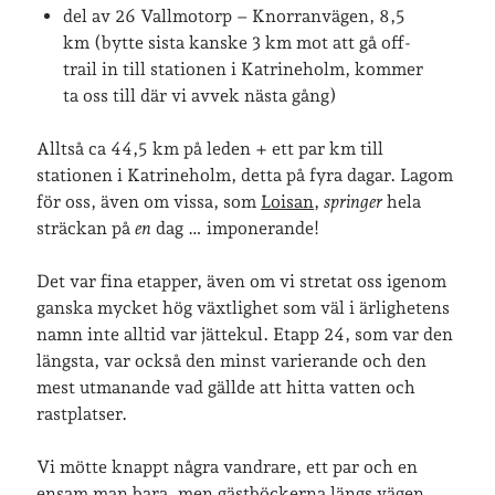
del av 26 Vallmotorp – Knorranvägen, 8,5
km (bytte sista kanske 3 km mot att gå off-
trail in till stationen i Katrineholm, kommer
ta oss till där vi avvek nästa gång)
Alltså ca 44,5 km på leden + ett par km till
stationen i Katrineholm, detta på fyra dagar. Lagom
för oss, även om vissa, som
Loisan
,
springer
hela
sträckan på
en
dag … imponerande!
Det var fina etapper, även om vi stretat oss igenom
ganska mycket hög växtlighet som väl i ärlighetens
namn inte alltid var jättekul. Etapp 24, som var den
längsta, var också den minst varierande och den
mest utmanande vad gällde att hitta vatten och
rastplatser.
Vi mötte knappt några vandrare, ett par och en
ensam man bara, men gästböckerna längs vägen