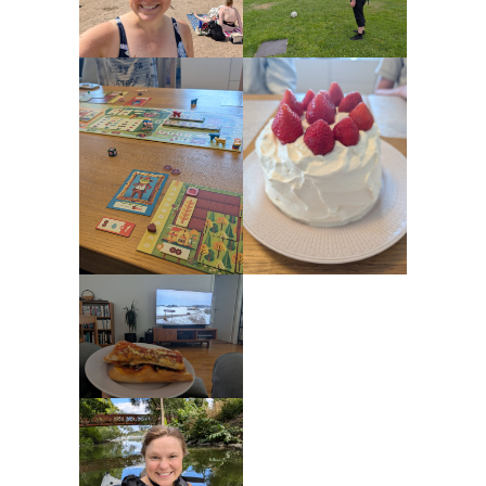
Geocaching
Inlägg om geocaching
Etiketter
barn
barnkläder
bibliotekslån
café & restaurang
Bröllop
dator
festligheter
foto
e-böcker