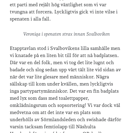
ett parti med rejält hög växtlighet som vi var
tvungna att forcera. Lyckligtvis gick vi inte vilse i
spenaten i alla fall.
Veroniqa i spenaten strax innan Svalboviken
Etapptavlan stod i Svalbovikens lilla samhälle men
vi knatade på en liten bit till för att nå badplatsen.
Där var en del folk, men vi tog det lite lugnt och
badade och slog sedan upp vårt tält lite vid sidan av
när det var lite glesare med människor. Några
sällskap till kom under kvällen, men lyckligtvis
inga partypartymänniskor. Det var en fin badplats
med lyx som dass med toalettpapper,
omklädningsrum och sopsortering! Vi var dock väl
medvetna om att det inte var en plats som
underhölls av Sörmlandsleden och swishade därför
varsin tacksam femtiolapp till Näshulta