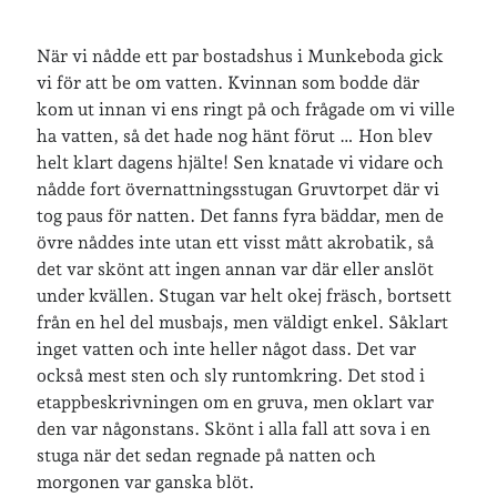
När vi nådde ett par bostadshus i Munkeboda gick
vi för att be om vatten. Kvinnan som bodde där
kom ut innan vi ens ringt på och frågade om vi ville
ha vatten, så det hade nog hänt förut … Hon blev
helt klart dagens hjälte! Sen knatade vi vidare och
nådde fort övernattningsstugan Gruvtorpet där vi
tog paus för natten. Det fanns fyra bäddar, men de
övre nåddes inte utan ett visst mått akrobatik, så
det var skönt att ingen annan var där eller anslöt
under kvällen. Stugan var helt okej fräsch, bortsett
från en hel del musbajs, men väldigt enkel. Såklart
inget vatten och inte heller något dass. Det var
också mest sten och sly runtomkring. Det stod i
etappbeskrivningen om en gruva, men oklart var
den var någonstans. Skönt i alla fall att sova i en
stuga när det sedan regnade på natten och
morgonen var ganska blöt.