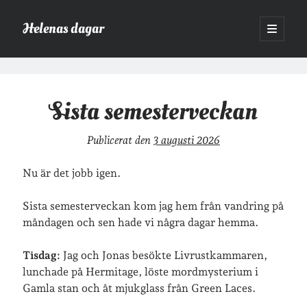
Helenas dagar
öppna
primär
Sidopanel
meny
Sök
Helenas
Sök
dagar
Sista semesterveckan
Inlägg
Publicerat den
3 augusti 2026
Nu är det jobb igen.
Hej!
Jag heter Helena och är mamma till Ava och Sander, fru till Jonas
Sista semesterveckan kom jag hem från vandring på
och frontendutvecklare på Tieto. Jag tycker om läsande, skrivande,
måndagen och sen hade vi några dagar hemma.
geocaching, löpning och att dricka te.
Mer om mig här.
»
Om lösenordsskyddade inlägg
Tisdag:
Jag och Jonas besökte Livrustkammaren,
lunchade på Hermitage, löste mordmysterium i
Gamla stan och åt mjukglass från Green Laces.
Senaste inläggen