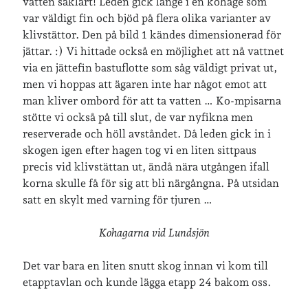
vatten såklart! Leden gick länge i en kohage som
var väldigt fin och bjöd på flera olika varianter av
klivstättor. Den på bild 1 kändes dimensionerad för
jättar. :) Vi hittade också en möjlighet att nå vattnet
via en jättefin bastuflotte som såg väldigt privat ut,
men vi hoppas att ägaren inte har något emot att
man kliver ombord för att ta vatten … Ko-mpisarna
stötte vi också på till slut, de var nyfikna men
reserverade och höll avståndet. Då leden gick in i
skogen igen efter hagen tog vi en liten sittpaus
precis vid klivstättan ut, ändå nära utgången ifall
korna skulle få för sig att bli närgångna. På utsidan
satt en skylt med varning för tjuren …
Kohagarna vid Lundsjön
Det var bara en liten snutt skog innan vi kom till
etapptavlan och kunde lägga etapp 24 bakom oss.