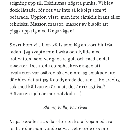
stigning upp till Eskiltunas högsta punkt. Vi blev
dock lättade, för det var inte så jobbigt som vi
befarade. Uppför, visst, men inte särskilt brant eller
tekniskt. Massor, massor, massor av blåbär att
pigga upp sig med längs vägen!
Snart kom vi till en källa som låg en kort bit från
leden. Jag svepte min flaska och fyllde med
källvatten, som var ganska gult och med en del
insekter. Det stod i etappbeskrivningen att
kvaliteten var osäker, så även om jag smakade lite
där blev det att jag Katadyn:ade det sen … En trevlig
sak med källvatten är ju att det är riktigt
kallt
.
Sjövatten i juli är mer halvkallt. :)
Blåbär, källa, kolarkoja
Vi passerade strax därefter en kolarkoja med två
britsar där man kunde sova. Det gjorde oss inte