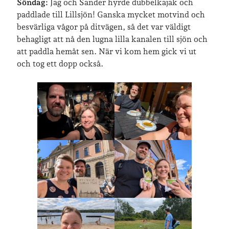
Arkiv
Söndag:
Jag och Sander hyrde dubbelkajak och
paddlade till Lillsjön! Ganska mycket motvind och
besvärliga vågor på ditvägen, så det var väldigt
behagligt att nå den lugna lilla kanalen till sjön och
Just nu läser jag
att paddla hemåt sen. När vi kom hem gick vi ut
och tog ett dopp också.
Jag bokför
min läsning på Goodreads
.