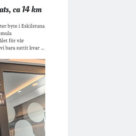
ats, ca 14 km
ter byte i Eskilstuna
 smula
ålet för vår
vi bara suttit kvar …