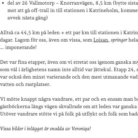
del av 26 Vallmotorp – Knorranvägen, 8,5 km (bytte sist
mot att gå off-trail in till stationen i Katrineholm, kommer 
avvek nästa gång)
Alltså ca 44,5 km på leden + ett par km till stationen i Katri
dagar. Lagom för oss, även om vissa, som
Loisan
,
springer
hel
… imponerande!
Det var fina etapper, även om vi stretat oss igenom ganska m
som väl i ärlighetens namn inte alltid var jättekul. Etapp 24,
var också den minst varierande och den mest utmanande vad g
vatten och rastplatser.
Vi mötte knappt några vandrare, ett par och en ensam man b
gästböckerna längs vägen skvallrade om att leden var ganska 
Utöver vandrare stötte vi på folk på utflykt och folk som bad
Vissa bilder i inlägget är snodda av Veroniqa!