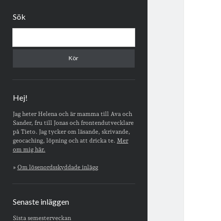
Sidopanel
Sök
Sök
Hej!
Jag heter Helena och är mamma till Ava och
Sander, fru till Jonas och frontendutvecklare
på Tieto. Jag tycker om läsande, skrivande,
geocaching, löpning och att dricka te.
Mer
om mig här.
»
Om lösenordsskyddade inlägg
Senaste inläggen
Sista semesterveckan