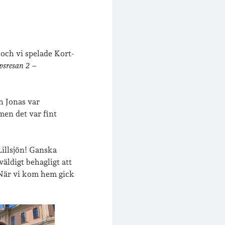
 och vi spelade Kort-
psresan 2
–
h Jonas var
men det var fint
Lillsjön! Ganska
äldigt behagligt att
. När vi kom hem gick