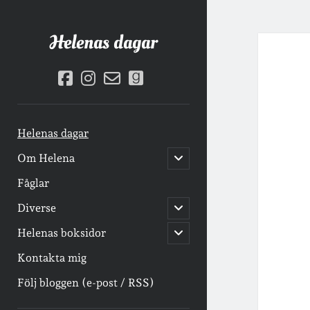
Hele
Helenas dagar
daga
facebook
instagram
email-
goodreads
Inlä
form
Helenas dagar
öppna
Om Helena
undermeny
Fåglar
öppna
Diverse
undermeny
öppna
Helenas boksidor
undermeny
Kontakta mig
Följ bloggen (e-post / RSS)