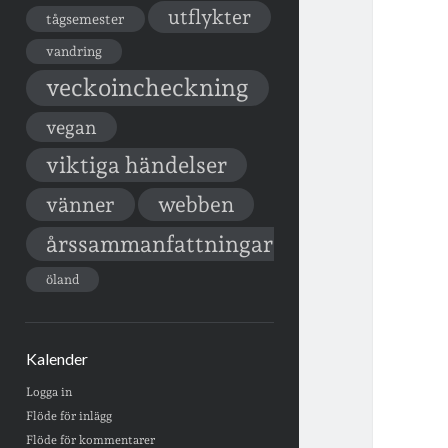
utflykter
tågsemester
vandring
veckoincheckning
vegan
viktiga händelser
vänner
webben
årssammanfattningar
öland
Kalender
Logga in
Flöde för inlägg
Flöde för kommentarer