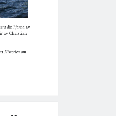
nera din hjärna
av
ir
av Christian
itt
Historien om