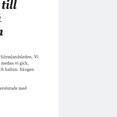
till
å
n
på Sörmlandsleden. Vi
n medan vi gick,
och hallon. Skogen
 avslutade med