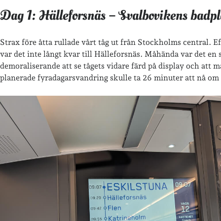
Dag 1: Hälleforsnäs – Svalbovikens badpl
Strax före åtta rullade vårt tåg ut från Stockholms central. Ef
var det inte långt kvar till Hälleforsnäs. Måhända var det en
demoraliserande att se tågets vidare färd på display och att m
planerade fyradagarsvandring skulle ta 26 minuter att nå om 