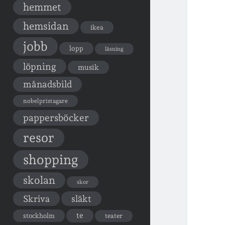
hemmet
hemsidan
ikea
jobb
lopp
läsning
löpning
musik
månadsbild
nobelpristagare
pappersböcker
resor
shopping
skolan
skor
Skriva
släkt
te
stockholm
teater