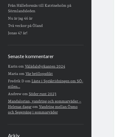
Från Hälleforsnäs till Katrineholm på
Sörmlandsleden
Nu är jag 46 år
Två veckor på Öland
Jonas 47 år!
Senaste kommentarer
Karin
om
Vålådalsfyrkanten 2024
Maria
om
Vår bröllopsdikt
Fredrik D
om
Läste i Språktidningen om SÖ-
stilen…
Andrew
om
Söder runt 2023
Mandalorian, vandring och sommarväder –
Helenas dagar
om
Vandring mellan Ösmo
och Segersäng i sommarväder
Arkiv