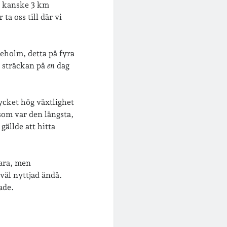
a kanske 3 km
ta oss till där vi
neholm, detta på fyra
a sträckan på
en
dag
ycket hög växtlighet
 som var den längsta,
ällde att hitta
ara, men
väl nyttjad ändå.
ade.