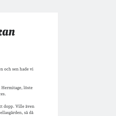
kan
n och sen hade vi
 Hermitage, löste
es.
tt dopp. Ville även
ellasgården, så då