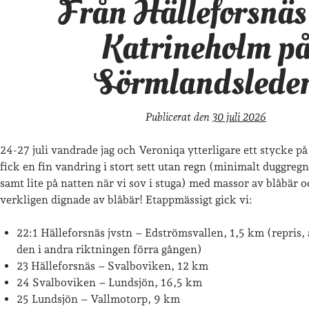
Från Hälleforsnäs 
Katrineholm p
Sörmlandslede
Publicerat den
30 juli 2026
24-27 juli vandrade jag och Veroniqa ytterligare ett stycke 
fick en fin vandring i stort sett utan regn (minimalt duggreg
samt lite på natten när vi sov i stuga) med massor av blåbär 
verkligen dignade av blåbär! Etappmässigt gick vi:
22:1 Hälleforsnäs jvstn – Edströmsvallen, 1,5 km (repris,
den i andra riktningen förra gången)
23 Hälleforsnäs – Svalboviken, 12 km
24 Svalboviken – Lundsjön, 16,5 km
25 Lundsjön – Vallmotorp, 9 km