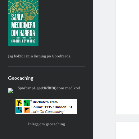
Jag bokför
min läsning på Goodreads
.
Geocaching
Inlägg om geocaching