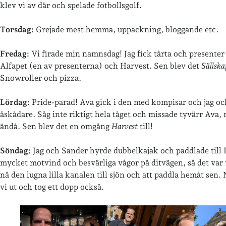
klev vi av där och spelade fotbollsgolf.
Torsdag:
Grejade mest hemma, uppackning, bloggande etc.
Fredag:
Vi firade min namnsdag! Jag fick tårta och presenter
Alfapet (en av presenterna) och Harvest. Sen blev det
Sällska
Snowroller och pizza.
Lördag:
Pride-parad! Ava gick i den med kompisar och jag oc
åskådare. Såg inte riktigt hela tåget och missade tyvärr Ava, 
ändå. Sen blev det en omgång
Harvest
till!
Söndag:
Jag och Sander hyrde dubbelkajak och paddlade till 
mycket motvind och besvärliga vågor på ditvägen, så det var v
nå den lugna lilla kanalen till sjön och att paddla hemåt sen
vi ut och tog ett dopp också.