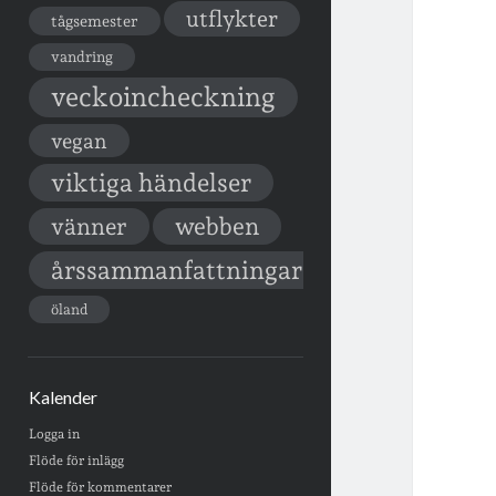
utflykter
tågsemester
vandring
veckoincheckning
vegan
viktiga händelser
vänner
webben
årssammanfattningar
öland
Kalender
Logga in
Flöde för inlägg
Flöde för kommentarer