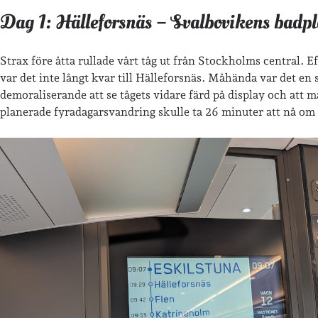
Dag 1: Hälleforsnäs – Svalbovikens badpl
Strax före åtta rullade vårt tåg ut från Stockholms central. Ef
var det inte långt kvar till Hälleforsnäs. Måhända var det en
demoraliserande att se tågets vidare färd på display och att m
planerade fyradagarsvandring skulle ta 26 minuter att nå om 