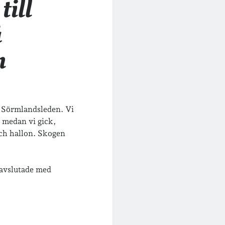
till
å
n
på Sörmlandsleden. Vi
n medan vi gick,
och hallon. Skogen
 avslutade med