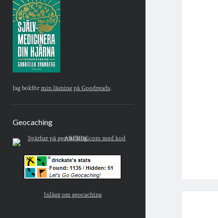
Jag bokför
min läsning på Goodreads
.
Geocaching
Inlägg om geocaching