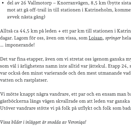
del av 26 Vallmotorp – Knorranvägen, 8,5 km (bytte sist
mot att gå off-trail in till stationen i Katrineholm, kommer 
avvek nästa gång)
Alltså ca 44,5 km på leden + ett par km till stationen i Katri
dagar. Lagom för oss, även om vissa, som
Loisan
,
springer
hel
… imponerande!
Det var fina etapper, även om vi stretat oss igenom ganska m
som väl i ärlighetens namn inte alltid var jättekul. Etapp 24,
var också den minst varierande och den mest utmanande vad g
vatten och rastplatser.
Vi mötte knappt några vandrare, ett par och en ensam man b
gästböckerna längs vägen skvallrade om att leden var ganska 
Utöver vandrare stötte vi på folk på utflykt och folk som bad
Vissa bilder i inlägget är snodda av Veroniqa!