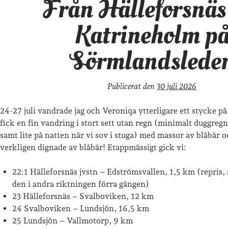
Från Hälleforsnäs 
Katrineholm p
Sörmlandslede
Publicerat den
30 juli 2026
24-27 juli vandrade jag och Veroniqa ytterligare ett stycke 
fick en fin vandring i stort sett utan regn (minimalt duggreg
samt lite på natten när vi sov i stuga) med massor av blåbär 
verkligen dignade av blåbär! Etappmässigt gick vi:
22:1 Hälleforsnäs jvstn – Edströmsvallen, 1,5 km (repris,
den i andra riktningen förra gången)
23 Hälleforsnäs – Svalboviken, 12 km
24 Svalboviken – Lundsjön, 16,5 km
25 Lundsjön – Vallmotorp, 9 km