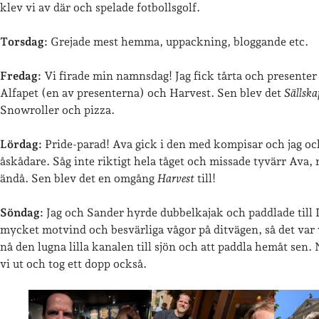
klev vi av där och spelade fotbollsgolf.
Torsdag:
Grejade mest hemma, uppackning, bloggande etc.
Fredag:
Vi firade min namnsdag! Jag fick tårta och presenter
Alfapet (en av presenterna) och Harvest. Sen blev det
Sällska
Snowroller och pizza.
Lördag:
Pride-parad! Ava gick i den med kompisar och jag oc
åskådare. Såg inte riktigt hela tåget och missade tyvärr Ava, 
ändå. Sen blev det en omgång
Harvest
till!
Söndag:
Jag och Sander hyrde dubbelkajak och paddlade till 
mycket motvind och besvärliga vågor på ditvägen, så det var v
nå den lugna lilla kanalen till sjön och att paddla hemåt sen
vi ut och tog ett dopp också.