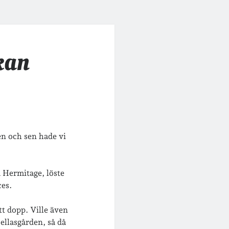
kan
n och sen hade vi
 Hermitage, löste
es.
tt dopp. Ville även
ellasgården, så då