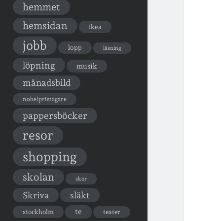
hemmet
hemsidan
ikea
jobb
lopp
läsning
löpning
musik
månadsbild
nobelpristagare
pappersböcker
resor
shopping
skolan
skor
Skriva
släkt
te
stockholm
teater