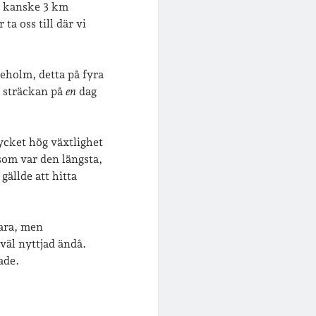
a kanske 3 km
ta oss till där vi
neholm, detta på fyra
a sträckan på
en
dag
ycket hög växtlighet
 som var den längsta,
ällde att hitta
ara, men
väl nyttjad ändå.
ade.