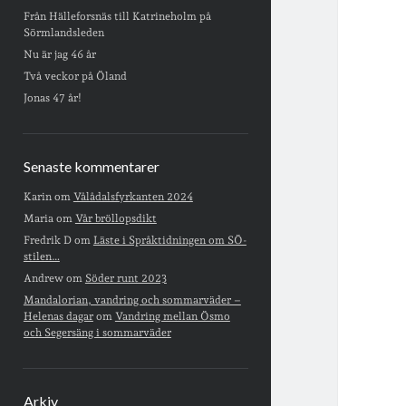
Från Hälleforsnäs till Katrineholm på
Sörmlandsleden
Nu är jag 46 år
Två veckor på Öland
Jonas 47 år!
Senaste kommentarer
Karin
om
Vålådalsfyrkanten 2024
Maria
om
Vår bröllopsdikt
Fredrik D
om
Läste i Språktidningen om SÖ-
stilen…
Andrew
om
Söder runt 2023
Mandalorian, vandring och sommarväder –
Helenas dagar
om
Vandring mellan Ösmo
och Segersäng i sommarväder
Arkiv