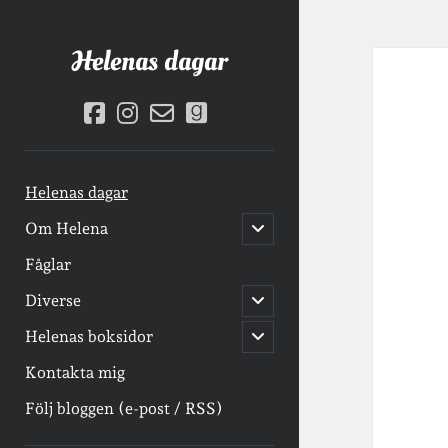
Hele
Helenas dagar
daga
facebook
instagram
email-
goodreads
Inlä
form
Helenas dagar
öppna
Om Helena
undermeny
Fåglar
öppna
Diverse
undermeny
öppna
Helenas boksidor
undermeny
Kontakta mig
Följ bloggen (e-post / RSS)