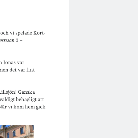
 och vi spelade Kort-
psresan 2
–
h Jonas var
men det var fint
Lillsjön! Ganska
äldigt behagligt att
. När vi kom hem gick