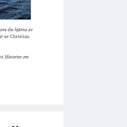
nera din hjärna
av
ir
av Christian
itt
Historien om