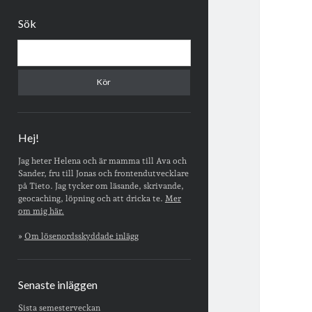
Sidopanel
Sök
Sök
Hej!
Jag heter Helena och är mamma till Ava och
Sander, fru till Jonas och frontendutvecklare
på Tieto. Jag tycker om läsande, skrivande,
geocaching, löpning och att dricka te.
Mer
om mig här.
»
Om lösenordsskyddade inlägg
Senaste inläggen
Sista semesterveckan