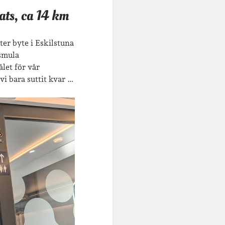
ats, ca 14 km
ter byte i Eskilstuna
 smula
ålet för vår
vi bara suttit kvar …