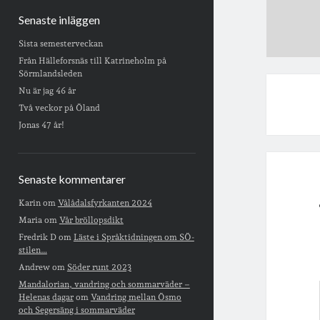
Senaste inläggen
Sista semesterveckan
Från Hälleforsnäs till Katrineholm på
Sörmlandsleden
Nu är jag 46 år
Två veckor på Öland
Jonas 47 år!
Senaste kommentarer
Karin
om
Vålådalsfyrkanten 2024
Maria
om
Vår bröllopsdikt
Fredrik D
om
Läste i Språktidningen om SÖ-
stilen…
Andrew
om
Söder runt 2023
Mandalorian, vandring och sommarväder –
Helenas dagar
om
Vandring mellan Ösmo
och Segersäng i sommarväder