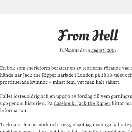
From Hell
Publicerat den
5 augusti 2005
En bok som i serieform berättar en av teorierna rörande vad
hände när Jack the Ripper härjade i London på 1800-talet oc
prostituerade kvinnor – minst fem, vet man helt säkert.
Fallet löstes aldrig och en uppsjö av förslag till vem gärnin
upp genom historien. På
Casebook: Jack the Ripper
hittar m
information.
Tecknarstilen är mörk och rörig, något jag i vanliga fall inte 
onekligen ganska bra i det här fallet. Det största problemet är