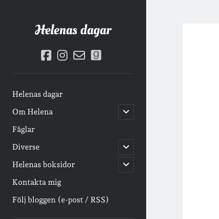
Helenas dagar
facebook
instagram
email-
goodreads
form
Helenas dagar
öppna
Om Helena
undermeny
Fåglar
öppna
Diverse
undermeny
öppna
Helenas boksidor
undermeny
Kontakta mig
Följ bloggen (e-post / RSS)