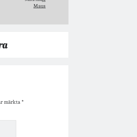
Maus
ra
 är märkta
*