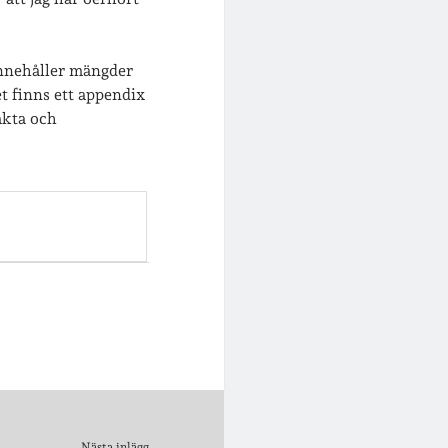
 innehåller mängder
et finns ett appendix
fakta och
Nästa inlägg