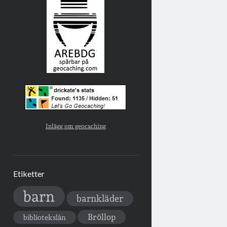
Inlägg om geocaching
Etiketter
barn
barnkläder
Bröllop
bibliotekslån