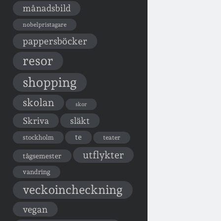
månadsbild
nobelpristagare
pappersböcker
resor
shopping
skolan
skor
Skriva
släkt
te
stockholm
teater
utflykter
tågsemester
vandring
veckoincheckning
vegan