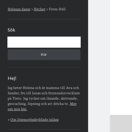
Sidopanel
Helenas dagar
>
Böcker
>
From Hell
Sök
Sök
Hej!
Jag heter Helena och är mamma till Ava och
Sander, fru till Jonas och frontendutvecklare
på Tieto. Jag tycker om läsande, skrivande,
geocaching, löpning och att dricka te.
Mer
om mig här.
»
Om lösenordsskyddade inlägg