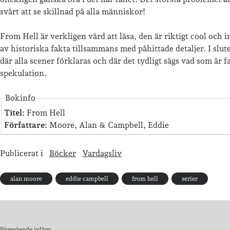
svårt att se skillnad på alla människor!
From Hell är verkligen värd att läsa, den är riktigt cool och
av historiska fakta tillsammans med påhittade detaljer. I slut
där alla scener förklaras och där det tydligt sägs vad som är 
spekulation.
Bokinfo
Titel:
From Hell
Författare:
Moore, Alan & Campbell, Eddie
Publicerat i
Böcker
Vardagsliv
alan moore
eddie campbell
from hell
serier
Föregående inlägg