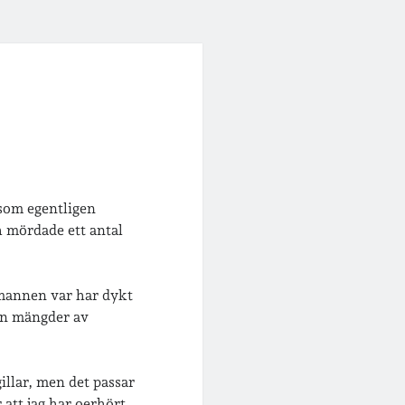
 som egentligen
h mördade ett antal
gsmannen var har dykt
an mängder av
gillar, men det passar
 att jag har oerhört