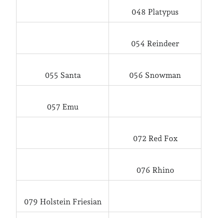
048 Platypus
Jag bokför
min läsning på Goodreads
.
054 Reindeer
Geocaching
055 Santa
056 Snowman
057 Emu
072 Red Fox
Inlägg om geocaching
076 Rhino
Etiketter
barn
079 Holstein Friesian
barnkläder
bibliotekslån