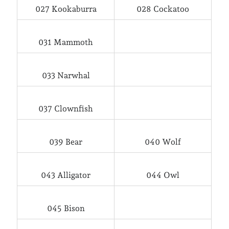
027 Kookaburra
028 Cockatoo
Arkiv
Arkiv
031 Mammoth
Just nu läser jag
033 Narwhal
037 Clownfish
039 Bear
040 Wolf
043 Alligator
044 Owl
045 Bison