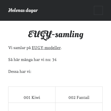
Helenas dagar
öppna
Sidopanel
primär
meny
Helenas dagar
>
Diverse
>
EUGY-samling
EUGY-samling
Sök
Vi samlar på
EUGY-modeller
.
Sök
Så här många har vi nu:
34
Dessa har vi:
Hej!
Jag heter Helena och är mamma till Ava och Sander, fru till Jonas
och frontendutvecklare på Tieto. Jag tycker om läsande, skrivande,
001 Kiwi
002 Fantail
geocaching, löpning och att dricka te.
Mer om mig här.
»
Om lösenordsskyddade inlägg