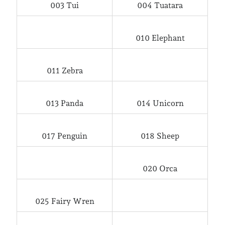
003 Tui
004 Tuatara
Senaste inläggen
010 Elephant
Sista semesterveckan
Från Hälleforsnäs till Katrineholm på Sörmlandsleden
Nu är jag 46 år
011 Zebra
Två veckor på Öland
Jonas 47 år!
013 Panda
014 Unicorn
Senaste kommentarer
017 Penguin
018 Sheep
Karin
om
Vålådalsfyrkanten 2024
Maria
om
Vår bröllopsdikt
020 Orca
Fredrik D
om
Läste i Språktidningen om SÖ-stilen…
Andrew
om
Söder runt 2023
Mandalorian, vandring och sommarväder – Helenas dagar
om
025 Fairy Wren
Vandring mellan Ösmo och Segersäng i sommarväder