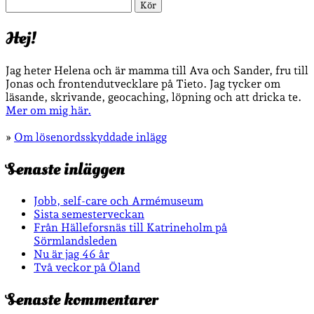
Sök
Hej!
Jag heter Helena och är mamma till Ava och Sander, fru till
Jonas och frontendutvecklare på Tieto. Jag tycker om
läsande, skrivande, geocaching, löpning och att dricka te.
Mer om mig här.
»
Om lösenordsskyddade inlägg
Senaste inläggen
Jobb, self-care och Armémuseum
Sista semesterveckan
Från Hälleforsnäs till Katrineholm på
Sörmlandsleden
Nu är jag 46 år
Två veckor på Öland
Senaste kommentarer