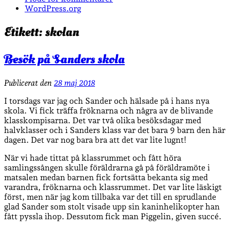
WordPress.org
Etikett:
skolan
Besök på Sanders skola
Publicerat den
28 maj 2018
I torsdags var jag och Sander och hälsade på i hans nya
skola. Vi fick träffa fröknarna och några av de blivande
klasskompisarna. Det var två olika besöksdagar med
halvklasser och i Sanders klass var det bara 9 barn den här
dagen. Det var nog bara bra att det var lite lugnt!
När vi hade tittat på klassrummet och fått höra
samlingssången skulle föräldrarna gå på föräldramöte i
matsalen medan barnen fick fortsätta bekanta sig med
varandra, fröknarna och klassrummet. Det var lite läskigt
först, men när jag kom tillbaka var det till en sprudlande
glad Sander som stolt visade upp sin kaninhelikopter han
fått pyssla ihop. Dessutom fick man Piggelin, given succé.