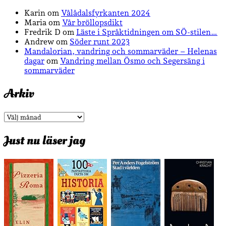
Karin
om
Vålådalsfyrkanten 2024
Maria
om
Vår bröllopsdikt
Fredrik D
om
Läste i Språktidningen om SÖ-stilen…
Andrew
om
Söder runt 2023
Mandalorian, vandring och sommarväder – Helenas
dagar
om
Vandring mellan Ösmo och Segersäng i
sommarväder
Arkiv
Arkiv
Just nu läser jag