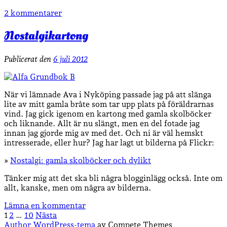
2 kommentarer
Nostalgikartong
Publicerat den
6 juli 2012
När vi lämnade Ava i Nyköping passade jag på att slänga
lite av mitt gamla bråte som tar upp plats på föräldrarnas
vind. Jag gick igenom en kartong med gamla skolböcker
och liknande. Allt är nu slängt, men en del fotade jag
innan jag gjorde mig av med det. Och ni är väl hemskt
intresserade, eller hur? Jag har lagt ut bilderna på Flickr:
»
Nostalgi: gamla skolböcker och dylikt
Tänker mig att det ska bli några blogginlägg också. Inte om
allt, kanske, men om några av bilderna.
Lämna en kommentar
Sidnumrering
1
2
…
10
Nästa
Author WordPress-tema
av Compete Themes