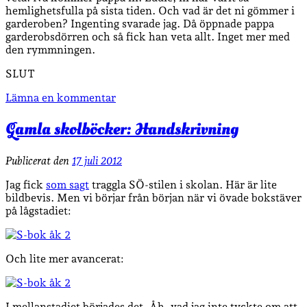
hemlighetsfulla på sista tiden. Och vad är det ni gömmer i
garderoben? Ingenting svarade jag. Då öppnade pappa
garderobsdörren och så fick han veta allt. Inget mer med
den rymmningen.
SLUT
Lämna en kommentar
Gamla skolböcker: Handskrivning
Publicerat den
17 juli 2012
Jag fick
som sagt
traggla SÖ-stilen i skolan. Här är lite
bildbevis. Men vi börjar från början när vi övade bokstäver
på lågstadiet:
Och lite mer avancerat:
I mellanstadiet börjades det. Åh, vad jag inte tyckte om att