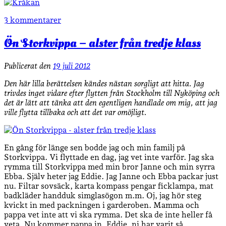
3 kommentarer
Ön Storkvippa – alster från tredje klass
Publicerat den
19 juli 2012
Den här lilla berättelsen kändes nästan sorgligt att hitta. Jag
trivdes inget vidare efter flytten från Stockholm till Nyköping och
det är lätt att tänka att den egentligen handlade om mig, att jag
ville flytta tillbaka och att det var omöjligt.
En gång för länge sen bodde jag och min familj på
Storkvippa. Vi flyttade en dag, jag vet inte varför. Jag ska
rymma till Storkvippa med min bror Janne och min syrra
Ebba. Själv heter jag Eddie. Jag Janne och Ebba packar just
nu. Filtar sovsäck, karta kompass pengar ficklampa, mat
badkläder handduk simglasögon m.m. Oj, jag hör steg
kvickt in med packningen i garderoben. Mamma och
pappa vet inte att vi ska rymma. Det ska de inte heller få
veta. Nu kommer pappa in. Eddie, ni har varit så