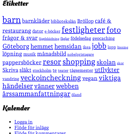
Etiketter
barn
café &
barnkläder
Bröllop
bibliotekslån
festligheter
foto
restaurang
dator
e-böcker
frågor & svar
födelsedag
geocaching
fåglar
fågelskådning
jobb
Göteborg
hemmet
hemsidan
lopp
ikea
läsning
löpning
månadsbild
musik
nobelpristagare
shopping
resor
skolan
pappersböcker
skor
utflykter
Skriva
släkt
te
stockholm
tågsemester
teater
veckoincheckning
viktiga
vegan
vandring
händelser
vänner
webben
årssammanfattningar
öland
Kalender
Logga in
Flöde för inlägg
Flöde för kommentarer