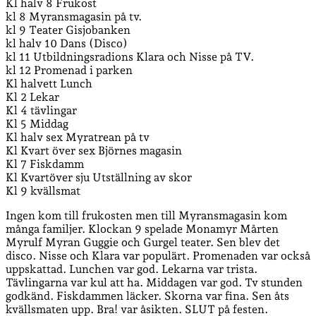
Kl halv 8 Frukost
kl 8 Myransmagasin på tv.
kl 9 Teater Gisjobanken
kl halv 10 Dans (Disco)
kl 11 Utbildningsradions Klara och Nisse på TV.
kl 12 Promenad i parken
Kl halvett Lunch
Kl 2 Lekar
Kl 4 tävlingar
Kl 5 Middag
Kl halv sex Myratrean på tv
Kl Kvart över sex Björnes magasin
Kl 7 Fiskdamm
Kl Kvartöver sju Utställning av skor
Kl 9 kvällsmat
Ingen kom till frukosten men till Myransmagasin kom
många familjer. Klockan 9 spelade Monamyr Mårten
Myrulf Myran Guggie och Gurgel teater. Sen blev det
disco. Nisse och Klara var populärt. Promenaden var också
uppskattad. Lunchen var god. Lekarna var trista.
Tävlingarna var kul att ha. Middagen var god. Tv stunden
godkänd. Fiskdammen läcker. Skorna var fina. Sen åts
kvällsmaten upp. Bra! var åsikten. SLUT på festen.