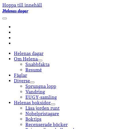
Hoppa till innehåll
Helenas dagar
öppna
primär
facebook
meny
instagram
email-
form
goodreads
Helenas dagar
Om Helena
öppna
Snabbfakta
undermeny
Resumé
Fåglar
Diverse
öppna
Sprungna lopp
undermeny
Vandring
EUGY-samling
Helenas boksidor
öppna
Läsa jorden runt
undermeny
Nobelpristagare
Boktips
Recenserade böcker