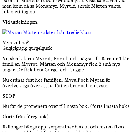
barn till Mårten? frågade Monamyr. Javisst sa Mårten. Ja
men kom då sa Monamyr. Myrulf, skrek Mårten vakta
lillan ett tag nu.
Vid utdelningen.
Vem vill ha?
Guglglguglg gurgelguck
Vi, skrek farm Myrrot, Enroth och några till. Barn nr 1 får
familjen Myrrot. Mårten och Monamyr fick 2 små nya
ungar. De fick heta Gurgel och Guggie.
Nu ordnas fest hos familjen. Myrulf och Myran är
överlyckliga över att ha fått en bror och en syster.
STOP
Nu får de promenera över till nästa bok. (forts i nästa bok)
(forts från föreg bok)
Ballonger hängs opp, serpentiner blås ut och maten fixas.