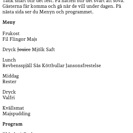
Tänk snart blir det fest. På natten blir det svårt att sova.
Gästerna får komma och gå när de vill under dagen. På
nästa sida ser du Menyn och programmet.
Meny
Frukost
Fil Flingor Majs
Dryck
Jouice
Mjölk Saft
Lunch
Revbensspjäll Sås Köttbullar Jansonsfrestelse
Middag
Rester
Dryck
Valfri
Kvällsmat
Majspudding
Program