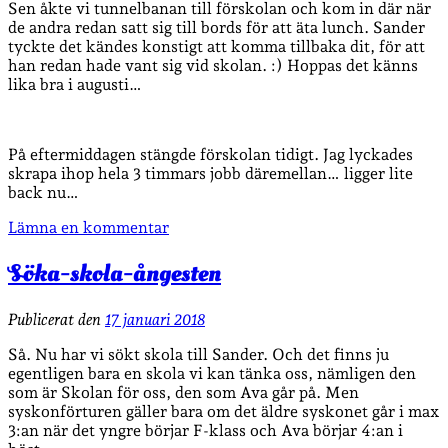
Sen åkte vi tunnelbanan till förskolan och kom in där när
de andra redan satt sig till bords för att äta lunch. Sander
tyckte det kändes konstigt att komma tillbaka dit, för att
han redan hade vant sig vid skolan. :) Hoppas det känns
lika bra i augusti…
På eftermiddagen stängde förskolan tidigt. Jag lyckades
skrapa ihop hela 3 timmars jobb däremellan… ligger lite
back nu…
Lämna en kommentar
Söka-skola-ångesten
Publicerat den
17 januari 2018
Så. Nu har vi sökt skola till Sander. Och det finns ju
egentligen bara en skola vi kan tänka oss, nämligen den
som är Skolan för oss, den som Ava går på. Men
syskonförturen gäller bara om det äldre syskonet går i max
3:an när det yngre börjar F-klass och Ava börjar 4:an i