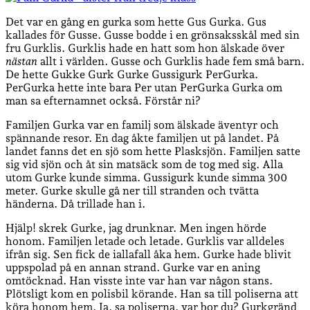
Det var en gång en gurka som hette Gus Gurka. Gus
kallades för Gusse. Gusse bodde i en grönsaksskål med sin
fru Gurklis. Gurklis hade en hatt som hon älskade över
nästan
allt i världen. Gusse och Gurklis hade fem små barn.
De hette Gukke Gurk Gurke Gussigurk PerGurka.
PerGurka hette inte bara Per utan PerGurka Gurka om
man sa efternamnet också. Förstår ni?
Familjen Gurka var en familj som älskade äventyr och
spännande resor. En dag åkte familjen ut på landet. På
landet fanns det en sjö som hette Plasksjön. Familjen satte
sig vid sjön och åt sin matsäck som de tog med sig. Alla
utom Gurke kunde simma. Gussigurk kunde simma 300
meter. Gurke skulle gå ner till stranden och tvätta
händerna. Då trillade han i.
Hjälp! skrek Gurke, jag drunknar. Men ingen hörde
honom. Familjen letade och letade. Gurklis var alldeles
ifrån sig. Sen fick de iallafall åka hem. Gurke hade blivit
uppspolad på en annan strand. Gurke var en aning
omtöcknad. Han visste inte var han var någon stans.
Plötsligt kom en polisbil körande. Han sa till poliserna att
köra honom hem. Ja, sa poliserna, var bor du? Gurkgränd