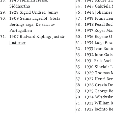
1946 Herman Hesse:
1947 André Gi
Siddhartha
1945 Gabriela 
1928 Sigrid Undset:
Jenny
1944 Johannes 
1909 Selma Lagerlöf:
Gösta
1939 Frans Eem
Berlings saga
,
Kejsarn av
1938 Pearl Bu
Portugallien
1937 Roger Mar
1907 Rudyard Kipling:
Just så-
1936 Eugene O’
historier
1934 Luigi Pira
1933 Ivan Buni
1932 John Gal
1931 Erik Axel 
1930 Sinclair 
1929 Thomas 
1927 Henri Be
1926 Grazia De
1925 George B
1924 Władysł
1923 William B
1922 Jacinto B