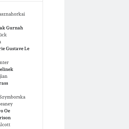
asznahorkai
zak Gurnah
ück
n
ie Gustave Le
nter
Jelinek
jian
rass
 Szymborska
Heaney
ro Oe
rison
lcott