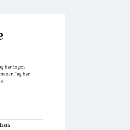
e
Jag har ingen
omaner. Jag har
ta.
lästa