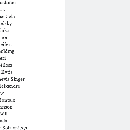
ordimer
Paz
sé Cela
rodsky
inka
imon
eifert
Golding
tti
Milosz
Elytis
hevis Singer
leixandre
ow
Montale
ohnson
Böll
ruda
 Solzjenitsyn