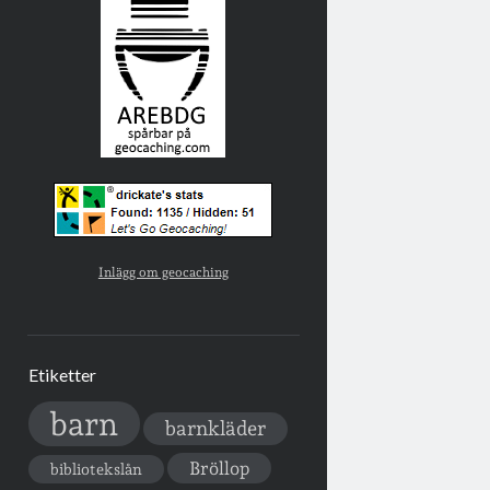
Inlägg om geocaching
Etiketter
barn
barnkläder
Bröllop
bibliotekslån