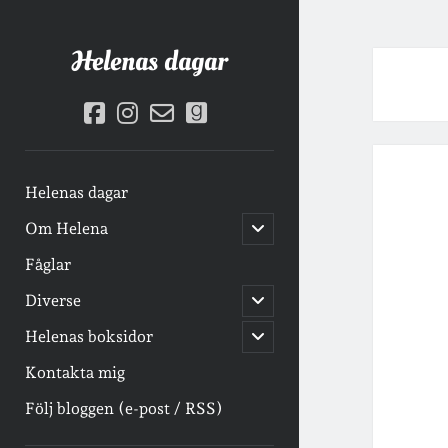
Helenas dagar
facebook
instagram
email-
goodreads
form
Helenas dagar
öppna
Om Helena
undermeny
Fåglar
öppna
Diverse
undermeny
öppna
Helenas boksidor
undermeny
Kontakta mig
Följ bloggen (e-post / RSS)