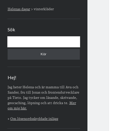
Sidopanel
Helenas dagar
>
vinterkläder
Sök
Sök
Hej!
Jag heter Helena och är mamma till Ava och
Sander, fru till Jonas och frontendutvecklare
på Tieto. Jag tycker om läsande, skrivande,
geocaching, löpning och att dricka te.
Mer
om mig här.
»
Om lösenordsskyddade inlägg