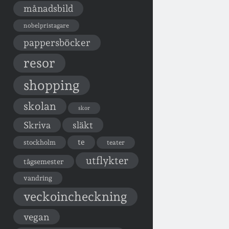
månadsbild
nobelpristagare
pappersböcker
resor
shopping
skolan
skor
Skriva
släkt
te
stockholm
teater
utflykter
tågsemester
vandring
veckoincheckning
vegan