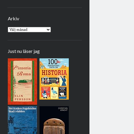
Arkiv
Arkiv
Just nu läser jag