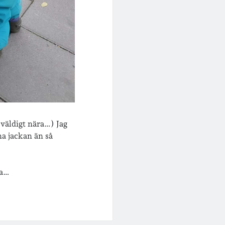
väldigt nära…) Jag
a jackan än så
bra…