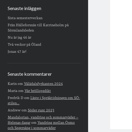
Senaste inläggen
Sista semesterveckan
Från Hälleforsnäs till Katrineholm på
Sörmlandsleden
Nu är jag 46 år
Två veckor på Öland
Jonas 47 år!
Senaste kommentarer
Karin
om
Vålådalsfyrkanten 2024
Maria
om
Vår bröllopsdikt
Fredrik D
om
Läste i Språktidningen om SÖ-
stilen…
Andrew
om
Söder runt 2023
Mandalorian, vandring och sommarväder –
Helenas dagar
om
Vandring mellan Ösmo
och Segersäng i sommarväder