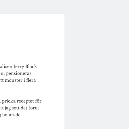
olisen Jerry Black
en, pensioneras
tt mönster i flera
h pricka receptet för
 jag sett det förut.
g befarade.