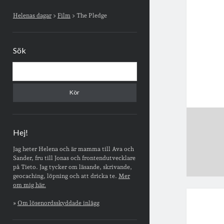
Sidopanel
Helenas dagar
>
Film
>
The Pledge
Sök
Sök
Hej!
Jag heter Helena och är mamma till Ava och
Sander, fru till Jonas och frontendutvecklare
på Tieto. Jag tycker om läsande, skrivande,
geocaching, löpning och att dricka te.
Mer
om mig här.
»
Om lösenordsskyddade inlägg