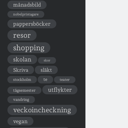
månadsbild
nobelpristagare
pappersböcker
resor
shopping
skolan
skor
Skriva
släkt
te
stockholm
teater
utflykter
tågsemester
vandring
veckoincheckning
vegan