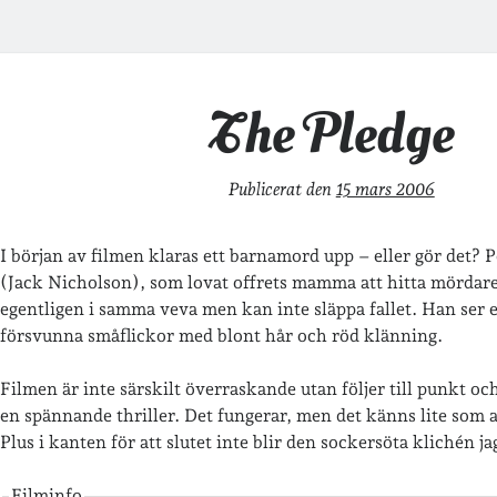
The Pledge
Publicerat den
15 mars 2006
I början av filmen klaras ett barnamord upp – eller gör det? P
(Jack Nicholson), som lovat offrets mamma att hitta mördar
egentligen i samma veva men kan inte släppa fallet. Han ser e
försvunna småflickor med blont hår och röd klänning.
Filmen är inte särskilt överraskande utan följer till punkt oc
en spännande thriller. Det fungerar, men det känns lite som att
Plus i kanten för att slutet inte blir den sockersöta klichén ja
Filminfo