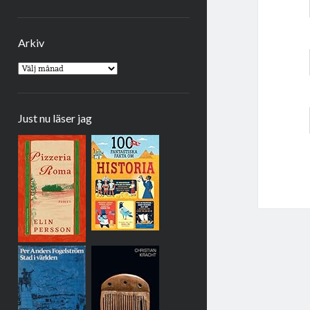
Arkiv
Arkiv
Just nu läser jag