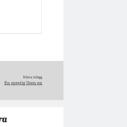
Nästa inlägg
En spretig liten en
ra