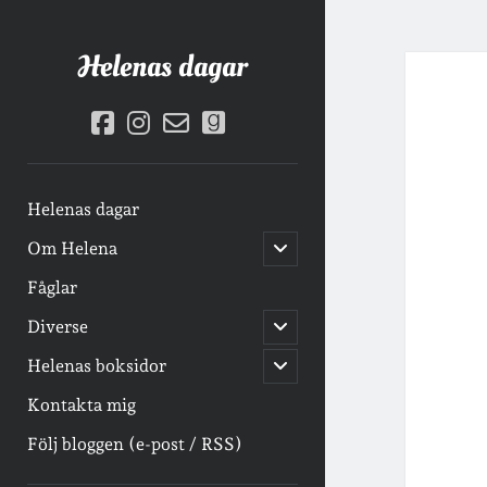
Helenas dagar
facebook
instagram
email-
goodreads
form
Helenas dagar
öppna
Om Helena
undermeny
Fåglar
öppna
Diverse
undermeny
öppna
Helenas boksidor
undermeny
Kontakta mig
Följ bloggen (e-post / RSS)