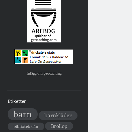
Inlägg om geocaching
Etiketter
barn
barnkläder
Bröllop
bibliotekslån