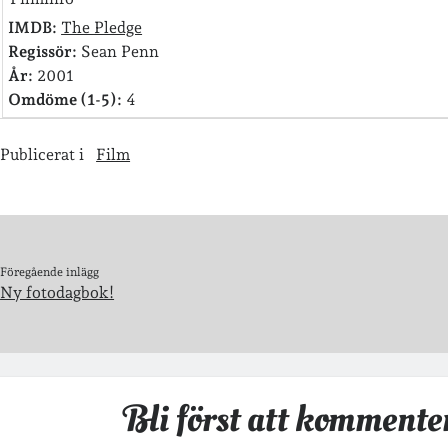
IMDB:
The Pledge
Regissör:
Sean Penn
År:
2001
Omdöme (1-5):
4
Publicerat i
Film
Föregående inlägg
Ny fotodagbok!
Bli först att kommente