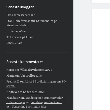
Senaste inläggen
Sista semesterveckan
Från Hälleforsnäs till Katrineholm på
Sörmlandsleden
Nu är jag 46 år
Två veckor på Öland
Jonas 47 år!
Senaste kommentarer
Karin
om
Vålådalsfyrkanten 2024
Maria
om
Vår bröllopsdikt
Fredrik D
om
Läste i Språktidningen om SÖ-
stilen…
Andrew
om
Söder runt 2023
Mandalorian, vandring och sommarväder –
Helenas dagar
om
Vandring mellan Ösmo
och Segersäng i sommarväder