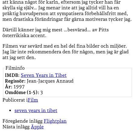
att känna något för karln, eftersom jag tycker han får
skylla sig själv… Jag menar inte att jag alltid vill ha en
präktig huvudperson att sympatisera förbehållsfritt med,
men drastiska förändringar får gärna motiveras tycker jag.
Därtill känner jag mig mest …besvärad… av Pitts
österrikiska accent.
Filmen var sevärd med en hel del fina bilder och miljöer.
Jag lär inte rekommendera den för någon, men jag är glad
att jag sett den.
Filminfo
IMDB:
Seven Years in Tibet
Regissör:
Jean-Jacques Annaud
År:
1997
Omdöme (1-5):
3
Publicerat i
Film
seven years in tibet
Föregående inlägg
Flightplan
Nästa inlägg
Äpple