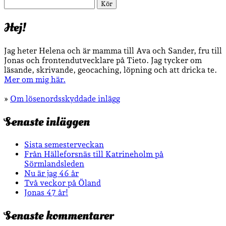
Sök
Hej!
Jag heter Helena och är mamma till Ava och Sander, fru till
Jonas och frontendutvecklare på Tieto. Jag tycker om
läsande, skrivande, geocaching, löpning och att dricka te.
Mer om mig här.
»
Om lösenordsskyddade inlägg
Senaste inläggen
Sista semesterveckan
Från Hälleforsnäs till Katrineholm på
Sörmlandsleden
Nu är jag 46 år
Två veckor på Öland
Jonas 47 år!
Senaste kommentarer