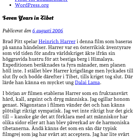
WordPress.org
Seven Years in Tibet
Publicerat den
6 augusti 2006
Brad Pitt spelar
Heinrich Harrer
i denna film som baseras
på sanna händelser. Harrer var en österrikisk äventyrare
som vid tiden för andra världskriget åkte ifrån sin
höggravida hustru för att bestiga berg i Himalaya.
Expeditionen beräknades ta fyra månader, men planen
höll inte. I stället blev Harrer krigsfånge men lyckades till
slut fly och bodde därefter i Tibet, tills kriget tog slut. Där
lärde han känna en mycket ung
Dalai Lama
.
I början av filmen etableras Harrer som en fruktansvärt
hård, kall, argsint och dryg människa. Jag ogillar honom
genast. Någonstans i filmen vänder det och han känns
plötsligt riktigt sympatisk. Jag vet inte riktigt hur det gick
till – kanske går det att förklara med att människor har
olika sidor eller att han blev påverkad av de harmoniska
tibetanerna. Ändå känns det som en sån där typisk
filmgrej som jag har svårt att acceptera. Jag har lite svårt