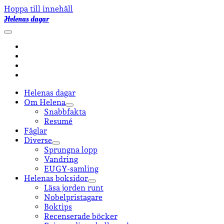
Hoppa till innehåll
Helenas dagar
öppna
primär
facebook
meny
instagram
email-
form
goodreads
Helenas dagar
Om Helena
öppna
Snabbfakta
undermeny
Resumé
Fåglar
Diverse
öppna
Sprungna lopp
undermeny
Vandring
EUGY-samling
Helenas boksidor
öppna
Läsa jorden runt
undermeny
Nobelpristagare
Boktips
Recenserade böcker