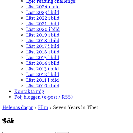
Epic reading challenge!
Läst 2024 i bild
Läst 2023 i bild
Läst 2022 i bild
Läst 2021 i bild
Läst 2020 i bild
Läst 2019 i bild
Läst 2018 i bild
Läst 2017 i bild
Läst 2016 i bild
Läst 2015 i bild
Läst 2014 i bild
Läst 2013 i bild
Läst 2012 i bild
Läst 2011 i bild
Läst 2010 i bild
Kontakta mig
Följ bloggen (e-post / RSS)
Sidopanel
Helenas dagar
>
Film
>
Seven Years in Tibet
Sök