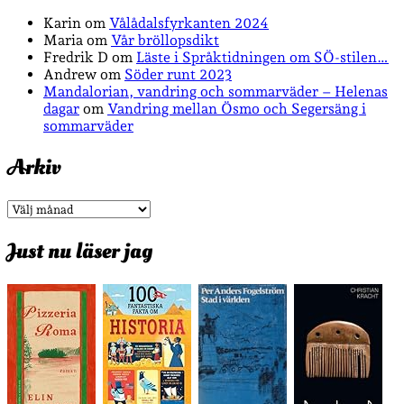
Karin
om
Vålådalsfyrkanten 2024
Maria
om
Vår bröllopsdikt
Fredrik D
om
Läste i Språktidningen om SÖ-stilen…
Andrew
om
Söder runt 2023
Mandalorian, vandring och sommarväder – Helenas
dagar
om
Vandring mellan Ösmo och Segersäng i
sommarväder
Arkiv
Arkiv
Just nu läser jag