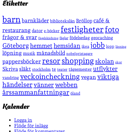
Etiketter
barn
café &
barnkläder
Bröllop
bibliotekslån
festligheter
foto
restaurang
dator
e-böcker
frågor & svar
födelsedag
geocaching
fåglar
fågelskådning
jobb
Göteborg
hemmet
hemsidan
lopp
ikea
läsning
löpning
månadsbild
musik
nobelpristagare
shopping
resor
skolan
pappersböcker
skor
utflykter
Skriva
släkt
te
stockholm
tågsemester
teater
veckoincheckning
viktiga
vegan
vandring
händelser
vänner
webben
årssammanfattningar
öland
Kalender
Logga in
Flöde för inlägg
Flöde för kommentarer