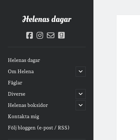
Helenas dagar
facebook
instagram
email-
goodreads
form
Helenas dagar
öppna
Om Helena
undermeny
Fåglar
öppna
Diverse
undermeny
öppna
Helenas boksidor
undermeny
Kontakta mig
Följ bloggen (e-post / RSS)