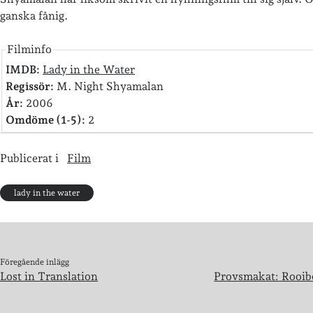
ganska fånig.
Filminfo
IMDB:
Lady in the Water
Regissör:
M. Night Shyamalan
År:
2006
Omdöme (1-5):
2
Publicerat i
Film
lady in the water
Föregående inlägg
Lost in Translation
Provsmakat: Rooibo