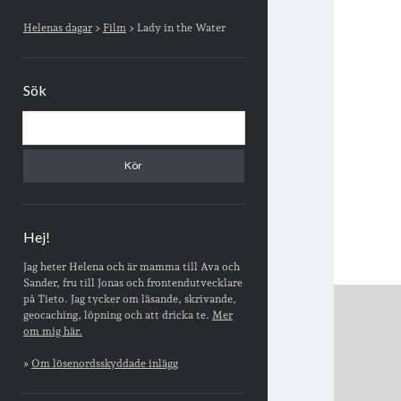
Sidopanel
Helenas dagar
>
Film
>
Lady in the Water
Sök
Sök
Hej!
Jag heter Helena och är mamma till Ava och
Sander, fru till Jonas och frontendutvecklare
på Tieto. Jag tycker om läsande, skrivande,
geocaching, löpning och att dricka te.
Mer
om mig här.
»
Om lösenordsskyddade inlägg