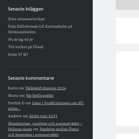
Senaste inläggen
Sista semesterveckan
Från Hälleforsnäs till Katrineholm på
Sörmlandsleden
Nu är jag 46 år
Två veckor på Öland
Jonas 47 år!
Senaste kommentarer
Karin
om
Vålådalsfyrkanten 2024
Maria
om
Vår bröllopsdikt
Fredrik D
om
Läste i Språktidningen om SÖ-
stilen…
Andrew
om
Söder runt 2023
Mandalorian, vandring och sommarväder –
Helenas dagar
om
Vandring mellan Ösmo
och Segersäng i sommarväder