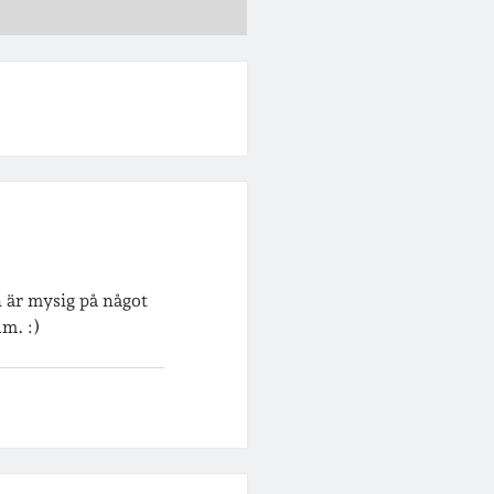
n är mysig på något
lm. :)