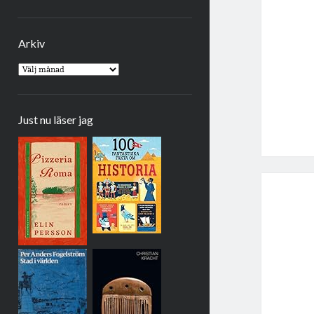
Arkiv
Arkiv
Just nu läser jag