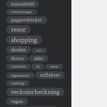
månadsbild
nobelpristagare
pappersböcker
resor
shopping
skolan
skor
Skriva
släkt
te
stockholm
teater
utflykter
tågsemester
vandring
veckoincheckning
vegan