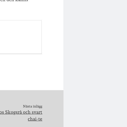
Nästa inlägg
s Skogsrå och svart
chai-te