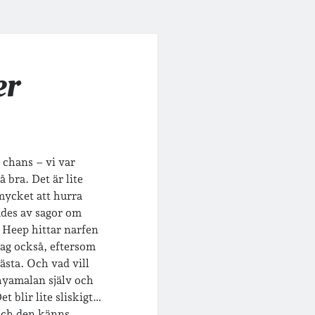
er
g chans – vi var
å bra. Det är lite
mycket att hurra
ades av sagor om
 Heep hittar narfen
rag också, eftersom
bästa. Och vad vill
Shyamalan själv och
 blir lite sliskigt…
 Och den känns