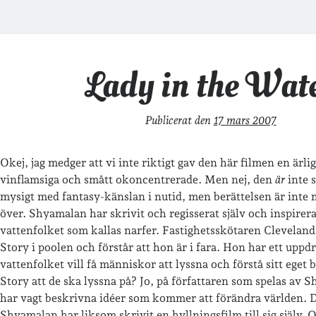
Lady in the Wat
Publicerat den
17 mars 2007
Okej, jag medger att vi inte riktigt gav den här filmen en ärli
vinflamsiga och smått okoncentrerade. Men nej, den
är
inte s
mysigt med fantasy-känslan i nutid, men berättelsen är inte 
över. Shyamalan har skrivit och regisserat själv och inspirer
vattenfolket som kallas narfer. Fastighetsskötaren Cleveland
Story i poolen och förstår att hon är i fara. Hon har ett uppd
vattenfolket vill få människor att lyssna och förstå sitt eget 
Story att de ska lyssna på? Jo, på författaren som spelas av 
har vagt beskrivna idéer som kommer att förändra världen. Det
Shyamalan har liksom skrivit en hyllningsfilm till sig själv.