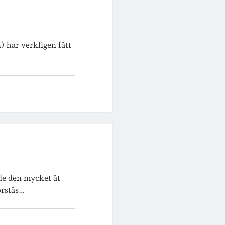
) har verkligen fått
de den mycket åt
förstås…