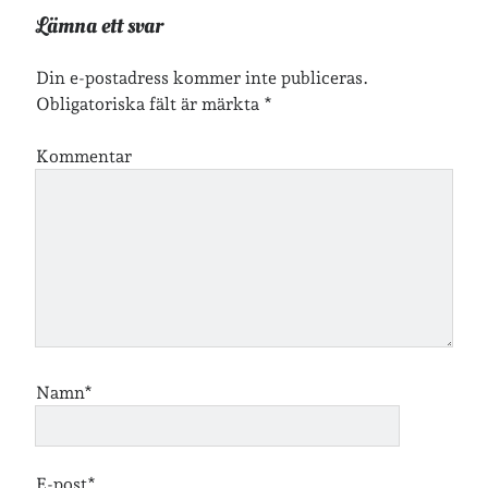
Lämna ett svar
Arkiv
Arkiv
Din e-postadress kommer inte publiceras.
Obligatoriska fält är märkta
*
Kommentar
Just nu läser jag
Namn*
E-post*