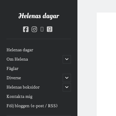
Helenas dagar
facebook
instagram
goodreads
email-
form
Helenas dagar
öppna
Om Helena
undermeny
Fåglar
öppna
Diverse
undermeny
öppna
Helenas boksidor
undermeny
Kontakta mig
Följ bloggen (e-post / RSS)