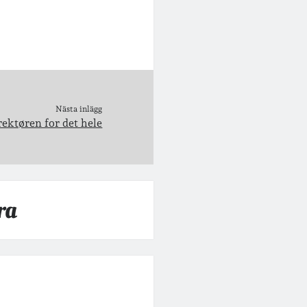
Nästa inlägg
rektøren for det hele
ra