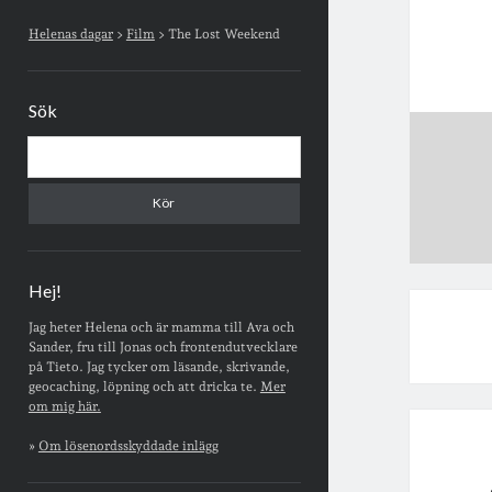
Sidopanel
Helenas dagar
>
Film
>
The Lost Weekend
Sök
Sök
Hej!
Jag heter Helena och är mamma till Ava och
Sander, fru till Jonas och frontendutvecklare
på Tieto. Jag tycker om läsande, skrivande,
geocaching, löpning och att dricka te.
Mer
om mig här.
»
Om lösenordsskyddade inlägg