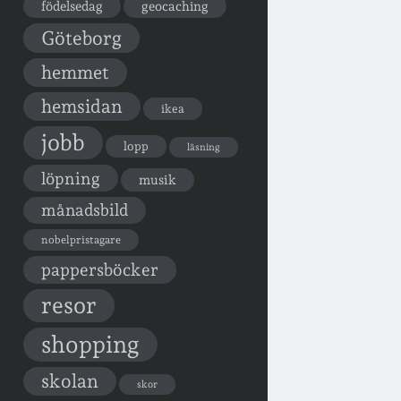
födelsedag
geocaching
Göteborg
hemmet
hemsidan
ikea
jobb
lopp
läsning
löpning
musik
månadsbild
nobelpristagare
pappersböcker
resor
shopping
skolan
skor