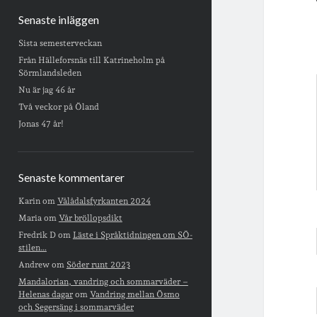
Senaste inläggen
Sista semesterveckan
Från Hälleforsnäs till Katrineholm på
Sörmlandsleden
Nu är jag 46 år
Två veckor på Öland
Jonas 47 år!
Senaste kommentarer
Karin
om
Vålådalsfyrkanten 2024
Maria
om
Vår bröllopsdikt
Fredrik D
om
Läste i Språktidningen om SÖ-
stilen…
Andrew
om
Söder runt 2023
Mandalorian, vandring och sommarväder –
Helenas dagar
om
Vandring mellan Ösmo
och Segersäng i sommarväder