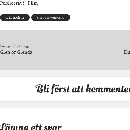
Publicerat i
Film
alkoholism
the lost weekend
Föregående inlägg
Glen or Glenda
Di
Bli först att kommente
Lämna ett svar