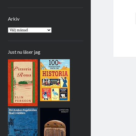
Arkiv
Arkiv
Just nu läser jag