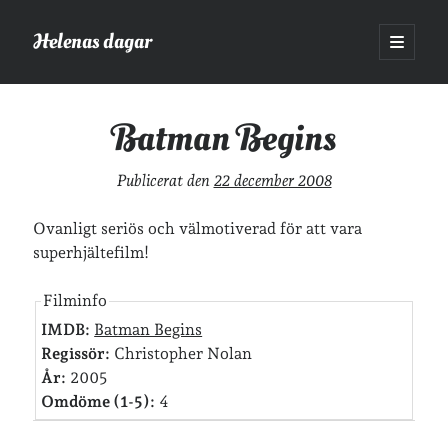
Helenas dagar
öppna
primär
Sidopanel
meny
Helenas dagar
>
Film
>
Batman Begins
Batman Begins
Sök
Publicerat den
22 december 2008
Sök
Ovanligt seriös och välmotiverad för att vara
superhjältefilm!
Filminfo
Hej!
IMDB:
Batman Begins
Regissör:
Christopher Nolan
Jag heter Helena och är mamma till Ava och Sander, fru till Jonas
År:
2005
och frontendutvecklare på Tieto. Jag tycker om läsande, skrivande,
geocaching, löpning och att dricka te.
Mer om mig här.
Omdöme (1-5):
4
»
Om lösenordsskyddade inlägg