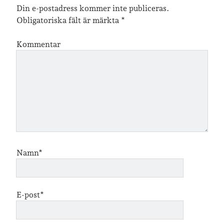
Din e-postadress kommer inte publiceras.
Arkiv
Obligatoriska fält är märkta
*
Arkiv
Kommentar
Just nu läser jag
Namn*
E-post*