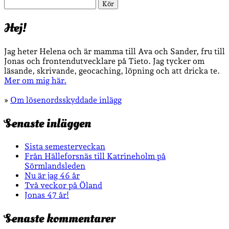
Sök
Hej!
Jag heter Helena och är mamma till Ava och Sander, fru till
Jonas och frontendutvecklare på Tieto. Jag tycker om
läsande, skrivande, geocaching, löpning och att dricka te.
Mer om mig här.
»
Om lösenordsskyddade inlägg
Senaste inläggen
Sista semesterveckan
Från Hälleforsnäs till Katrineholm på
Sörmlandsleden
Nu är jag 46 år
Två veckor på Öland
Jonas 47 år!
Senaste kommentarer