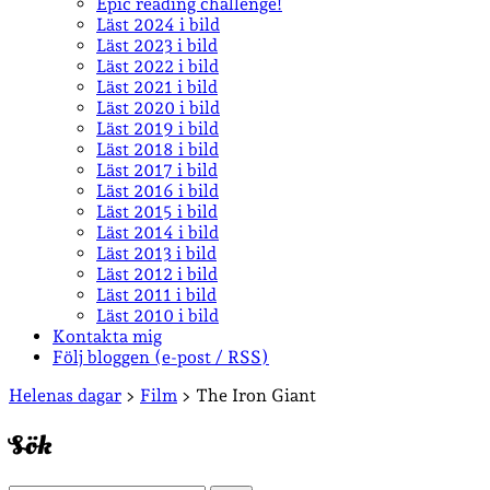
Epic reading challenge!
Läst 2024 i bild
Läst 2023 i bild
Läst 2022 i bild
Läst 2021 i bild
Läst 2020 i bild
Läst 2019 i bild
Läst 2018 i bild
Läst 2017 i bild
Läst 2016 i bild
Läst 2015 i bild
Läst 2014 i bild
Läst 2013 i bild
Läst 2012 i bild
Läst 2011 i bild
Läst 2010 i bild
Kontakta mig
Följ bloggen (e-post / RSS)
Sidopanel
Helenas dagar
>
Film
>
The Iron Giant
Sök