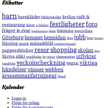
Etiketter
barn
café &
barnkläder
Bröllop
bibliotekslån
festligheter
foto
restaurang
dator
e-böcker
frågor & svar
födelsedag
geocaching
fåglar
fågelskådning
jobb
Göteborg
hemmet
hemsidan
lopp
ikea
läsning
löpning
månadsbild
musik
nobelpristagare
shopping
resor
skolan
pappersböcker
skor
utflykter
Skriva
släkt
te
stockholm
tågsemester
teater
veckoincheckning
viktiga
vegan
vandring
händelser
vänner
webben
årssammanfattningar
öland
Kalender
Logga in
Flöde för inlägg
Flöde för kommentarer