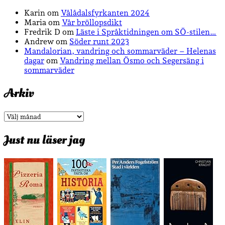
Karin
om
Vålådalsfyrkanten 2024
Maria
om
Vår bröllopsdikt
Fredrik D
om
Läste i Språktidningen om SÖ-stilen…
Andrew
om
Söder runt 2023
Mandalorian, vandring och sommarväder – Helenas
dagar
om
Vandring mellan Ösmo och Segersäng i
sommarväder
Arkiv
Arkiv
Just nu läser jag