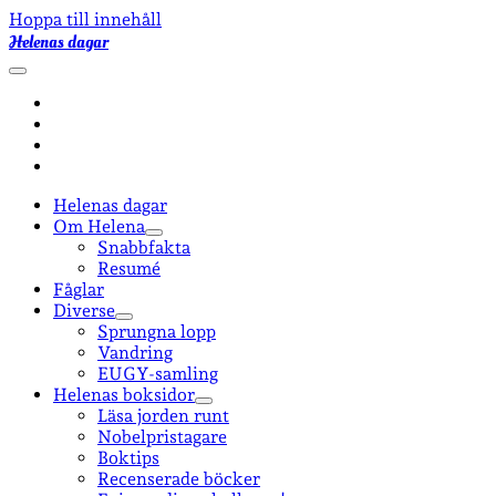
Hoppa till innehåll
Helenas dagar
öppna
primär
facebook
meny
instagram
email-
form
goodreads
Helenas dagar
Om Helena
öppna
Snabbfakta
undermeny
Resumé
Fåglar
Diverse
öppna
Sprungna lopp
undermeny
Vandring
EUGY-samling
Helenas boksidor
öppna
Läsa jorden runt
undermeny
Nobelpristagare
Boktips
Recenserade böcker