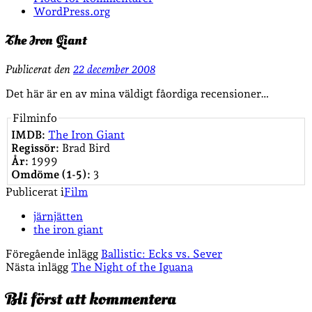
WordPress.org
The Iron Giant
Publicerat den
22 december 2008
Det här är en av mina väldigt fåordiga recensioner…
Filminfo
IMDB:
The Iron Giant
Regissör:
Brad Bird
År:
1999
Omdöme (1-5):
3
Publicerat i
Film
järnjätten
the iron giant
Föregående inlägg
Ballistic: Ecks vs. Sever
Nästa inlägg
The Night of the Iguana
Bli först att kommentera