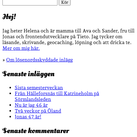
Sök
Hej!
Jag heter Helena och är mamma till Ava och Sander, fru till
Jonas och frontendutvecklare på Tieto. Jag tycker om
läsande, skrivande, geocaching, löpning och att dricka te.
Mer om mig här.
»
Om lösenordsskyddade inlägg
Senaste inläggen
Sista semesterveckan
Från Hälleforsnäs till Katrineholm på
Sörmlandsleden
Nu är jag 46 år
Två veckor på Öland
Jonas 47 år!
Senaste kommentarer