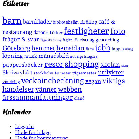
Etiketter
barn
café &
barnkläder
Bröllop
bibliotekslån
festligheter
foto
restaurang
dator
e-böcker
frågor & svar
födelsedag
geocaching
fåglar
fågelskådning
jobb
Göteborg
hemmet
hemsidan
lopp
ikea
läsning
löpning
månadsbild
musik
nobelpristagare
shopping
resor
skolan
pappersböcker
skor
utflykter
Skriva
släkt
te
stockholm
tågsemester
teater
veckoincheckning
viktiga
vegan
vandring
händelser
vänner
webben
årssammanfattningar
öland
Kalender
Logga in
Flöde för inlägg
Flöde för kommentarer