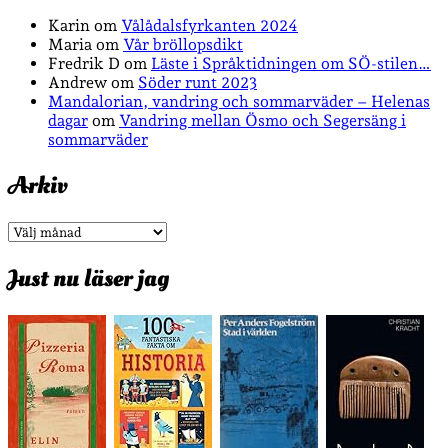
Karin
om
Vålådalsfyrkanten 2024
Maria
om
Vår bröllopsdikt
Fredrik D
om
Läste i Språktidningen om SÖ-stilen…
Andrew
om
Söder runt 2023
Mandalorian, vandring och sommarväder – Helenas
dagar
om
Vandring mellan Ösmo och Segersäng i
sommarväder
Arkiv
Arkiv
Just nu läser jag