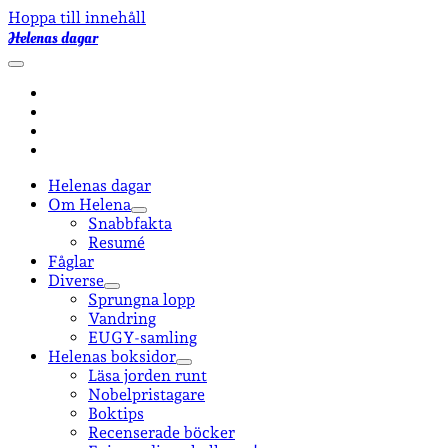
Hoppa till innehåll
Helenas dagar
öppna
primär
facebook
meny
instagram
email-
form
goodreads
Helenas dagar
Om Helena
öppna
Snabbfakta
undermeny
Resumé
Fåglar
Diverse
öppna
Sprungna lopp
undermeny
Vandring
EUGY-samling
Helenas boksidor
öppna
Läsa jorden runt
undermeny
Nobelpristagare
Boktips
Recenserade böcker