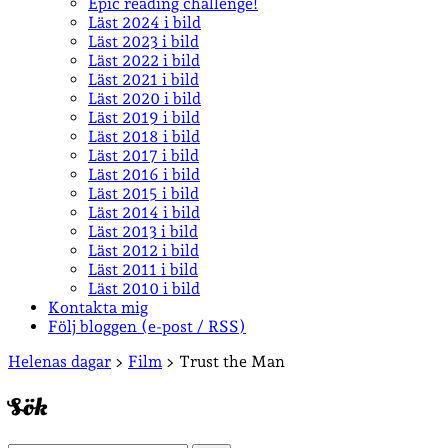
Epic reading challenge!
Läst 2024 i bild
Läst 2023 i bild
Läst 2022 i bild
Läst 2021 i bild
Läst 2020 i bild
Läst 2019 i bild
Läst 2018 i bild
Läst 2017 i bild
Läst 2016 i bild
Läst 2015 i bild
Läst 2014 i bild
Läst 2013 i bild
Läst 2012 i bild
Läst 2011 i bild
Läst 2010 i bild
Kontakta mig
Följ bloggen (e-post / RSS)
Sidopanel
Helenas dagar
>
Film
>
Trust the Man
Sök