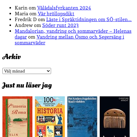
Karin
om
Vålådalsfyrkanten 2024
Maria
om
Vår bröllopsdikt
Fredrik D
om
Läste i Språktidningen om SÖ-stilen…
Andrew
om
Söder runt 2023
Mandalorian, vandring och sommarväder – Helenas
dagar
om
Vandring mellan Ösmo och Segersäng i
sommarväder
Arkiv
Arkiv
Just nu läser jag