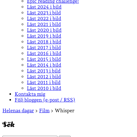
Epic reading challenge!
Läst 2024 i bild
Läst 2023 i bild
Läst 2022 i bild
Läst 2021 i bild
Läst 2020 i bild
Läst 2019 i bild
Läst 2018 i bild
Läst 2017 i bild
Läst 2016 i bild
Läst 2015 i bild
Läst 2014 i bild
Läst 2013 i bild
Läst 2012 i bild
Läst 2011 i bild
Läst 2010 i bild
Kontakta mig
Följ bloggen (e-post / RSS)
Sidopanel
Helenas dagar
>
Film
>
Whisper
Sök