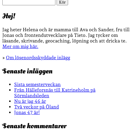
Sök
Hej!
Jag heter Helena och är mamma till Ava och Sander, fru till
Jonas och frontendutvecklare på Tieto. Jag tycker om
läsande, skrivande, geocaching, löpning och att dricka te.
Mer om mig här.
»
Om lösenordsskyddade inlägg
Senaste inläggen
Sista semesterveckan
Från Hälleforsnäs till Katrineholm på
Sörmlandsleden
Nu är jag 46 år
Två veckor på Öland
Jonas 47 år!
Senaste kommentarer