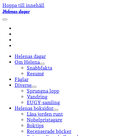
Hoppa till innehåll
Helenas dagar
öppna
primär
facebook
meny
instagram
email-
form
goodreads
Helenas dagar
Om Helena
öppna
Snabbfakta
undermeny
Resumé
Fåglar
Diverse
öppna
Sprungna lopp
undermeny
Vandring
EUGY-samling
Helenas boksidor
öppna
Läsa jorden runt
undermeny
Nobelpristagare
Boktips
Recenserade böcker