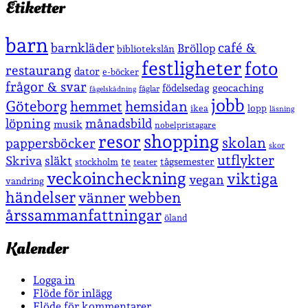
Etiketter
barn
café &
barnkläder
Bröllop
bibliotekslån
festligheter
foto
restaurang
dator
e-böcker
frågor & svar
födelsedag
geocaching
fåglar
fågelskådning
jobb
Göteborg
hemmet
hemsidan
lopp
ikea
läsning
löpning
månadsbild
musik
nobelpristagare
shopping
resor
skolan
pappersböcker
skor
utflykter
Skriva
släkt
te
stockholm
tågsemester
teater
veckoincheckning
viktiga
vegan
vandring
händelser
vänner
webben
årssammanfattningar
öland
Kalender
Logga in
Flöde för inlägg
Flöde för kommentarer