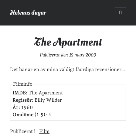
Helenas dagar
öppna
primär
Sidopanel
meny
Helenas dagar
>
Film
>
The Apartment
The Apartment
Sök
Publicerat den
15 mars 2009
Sök
Det här är en av mina väldigt fåordiga recensioner…
Filminfo
IMDB:
The Apartment
Hej!
Regissör:
Billy Wilder
År:
1960
Jag heter Helena och är mamma till Ava och Sander, fru till Jonas
Omdöme (1-5):
4
och frontendutvecklare på Tieto. Jag tycker om läsande, skrivande,
geocaching, löpning och att dricka te.
Mer om mig här.
Publicerat i
Film
»
Om lösenordsskyddade inlägg