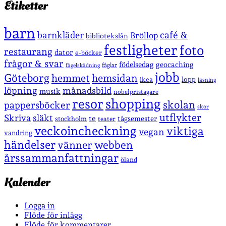
Etiketter
barn
café &
barnkläder
Bröllop
bibliotekslån
festligheter
foto
restaurang
dator
e-böcker
frågor & svar
födelsedag
geocaching
fåglar
fågelskådning
jobb
Göteborg
hemmet
hemsidan
lopp
ikea
läsning
löpning
månadsbild
musik
nobelpristagare
shopping
resor
skolan
pappersböcker
skor
utflykter
Skriva
släkt
te
stockholm
tågsemester
teater
veckoincheckning
viktiga
vegan
vandring
händelser
vänner
webben
årssammanfattningar
öland
Kalender
Logga in
Flöde för inlägg
Flöde för kommentarer