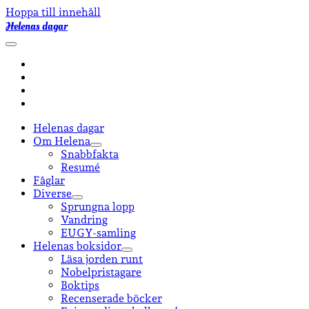
Hoppa till innehåll
Helenas dagar
öppna
primär
facebook
meny
instagram
email-
form
goodreads
Helenas dagar
Om Helena
öppna
Snabbfakta
undermeny
Resumé
Fåglar
Diverse
öppna
Sprungna lopp
undermeny
Vandring
EUGY-samling
Helenas boksidor
öppna
Läsa jorden runt
undermeny
Nobelpristagare
Boktips
Recenserade böcker