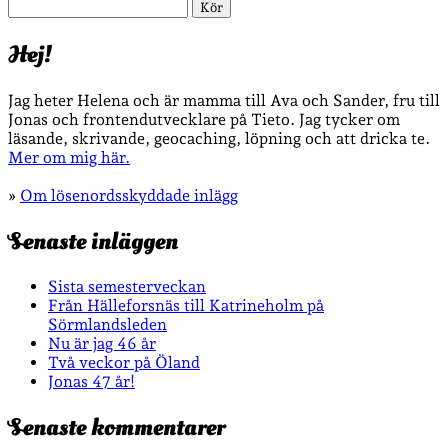
Sök
Hej!
Jag heter Helena och är mamma till Ava och Sander, fru till
Jonas och frontendutvecklare på Tieto. Jag tycker om
läsande, skrivande, geocaching, löpning och att dricka te.
Mer om mig här.
»
Om lösenordsskyddade inlägg
Senaste inläggen
Sista semesterveckan
Från Hälleforsnäs till Katrineholm på
Sörmlandsleden
Nu är jag 46 år
Två veckor på Öland
Jonas 47 år!
Senaste kommentarer