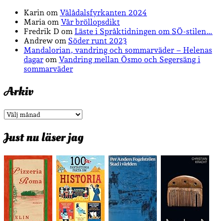
Karin
om
Vålådalsfyrkanten 2024
Maria
om
Vår bröllopsdikt
Fredrik D
om
Läste i Språktidningen om SÖ-stilen…
Andrew
om
Söder runt 2023
Mandalorian, vandring och sommarväder – Helenas
dagar
om
Vandring mellan Ösmo och Segersäng i
sommarväder
Arkiv
Arkiv
Just nu läser jag