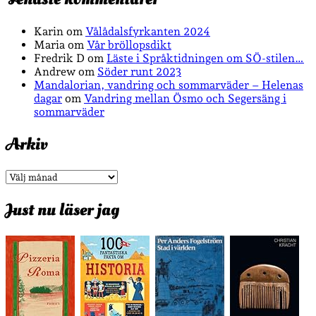
Karin
om
Vålådalsfyrkanten 2024
Maria
om
Vår bröllopsdikt
Fredrik D
om
Läste i Språktidningen om SÖ-stilen…
Andrew
om
Söder runt 2023
Mandalorian, vandring och sommarväder – Helenas
dagar
om
Vandring mellan Ösmo och Segersäng i
sommarväder
Arkiv
Arkiv
Just nu läser jag