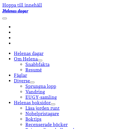
Hoppa till innehåll
Helenas dagar
öppna
primär
facebook
meny
instagram
email-
form
goodreads
Helenas dagar
Om Helena
öppna
Snabbfakta
undermeny
Resumé
Fåglar
Diverse
öppna
Sprungna lopp
undermeny
Vandring
EUGY-samling
Helenas boksidor
öppna
Läsa jorden runt
undermeny
Nobelpristagare
Boktips
Recenserade böcker