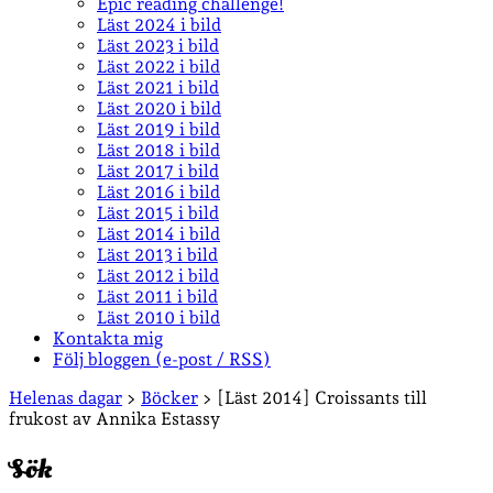
Epic reading challenge!
Läst 2024 i bild
Läst 2023 i bild
Läst 2022 i bild
Läst 2021 i bild
Läst 2020 i bild
Läst 2019 i bild
Läst 2018 i bild
Läst 2017 i bild
Läst 2016 i bild
Läst 2015 i bild
Läst 2014 i bild
Läst 2013 i bild
Läst 2012 i bild
Läst 2011 i bild
Läst 2010 i bild
Kontakta mig
Följ bloggen (e-post / RSS)
Sidopanel
Helenas dagar
>
Böcker
>
[Läst 2014] Croissants till
frukost av Annika Estassy
Sök