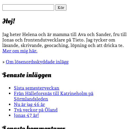
Sök
Hej!
Jag heter Helena och är mamma till Ava och Sander, fru till
Jonas och frontendutvecklare på Tieto. Jag tycker om
läsande, skrivande, geocaching, löpning och att dricka te.
Mer om mig här.
»
Om lösenordsskyddade inlägg
Senaste inläggen
Sista semesterveckan
Från Hälleforsnäs till Katrineholm på
Sörmlandsleden
Nu är jag 46 år
Två veckor på Öland
Jonas 47 år!
Senaste kommentarer