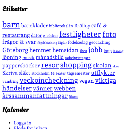
Etiketter
barn
café &
barnkläder
Bröllop
bibliotekslån
festligheter
foto
restaurang
dator
e-böcker
frågor & svar
födelsedag
geocaching
fåglar
fågelskådning
jobb
Göteborg
hemmet
hemsidan
lopp
ikea
läsning
löpning
månadsbild
musik
nobelpristagare
shopping
resor
skolan
pappersböcker
skor
utflykter
Skriva
släkt
te
stockholm
tågsemester
teater
veckoincheckning
viktiga
vegan
vandring
händelser
vänner
webben
årssammanfattningar
öland
Kalender
Logga in
Flöde för inlägg