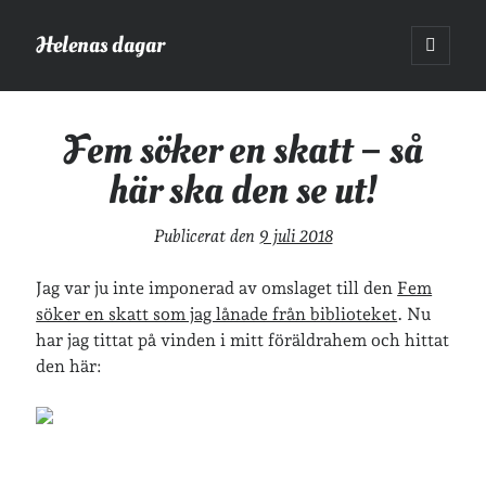
Helenas dagar
öppna
primär
Sidopanel
meny
Helenas dagar
>
Böcker
>
Fem söker en skatt – så här ska den se ut!
Fem söker en skatt – så
här ska den se ut!
Sök
Sök
Publicerat den
9 juli 2018
Jag var ju inte imponerad av omslaget till den
Fem
söker en skatt som jag lånade från biblioteket
. Nu
har jag tittat på vinden i mitt föräldrahem och hittat
Hej!
den här:
Jag heter Helena och är mamma till Ava och Sander, fru till Jonas
och frontendutvecklare på Tieto. Jag tycker om läsande, skrivande,
geocaching, löpning och att dricka te.
Mer om mig här.
»
Om lösenordsskyddade inlägg