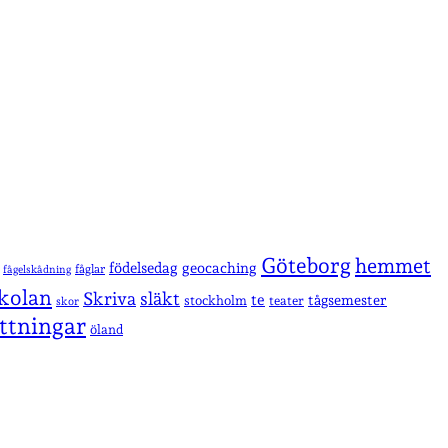
Göteborg
hemmet
födelsedag
geocaching
fåglar
fågelskådning
kolan
Skriva
släkt
te
stockholm
tågsemester
teater
skor
ttningar
öland