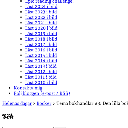
Epic reading challenge!
Läst 2024 i bild
Läst 2023 i bild
Läst 2022 i bild
Läst 2021 i bild
Läst 2020 i bild
Läst 2019 i bild
Läst 2018 i bild
Läst 2017 i bild
Läst 2016 i bild
Läst 2015 i bild
Läst 2014 i bild
Läst 2013 i bild
Läst 2012 i bild
Läst 2011 i bild
Läst 2010 i bild
Kontakta mig
Följ bloggen (e-post / RSS)
Sidopanel
Helenas dagar
>
Böcker
>
Tema bokhandlar #3: Den lilla bo
Sök