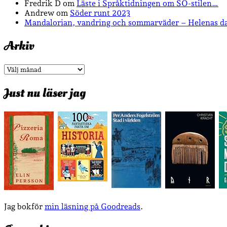
Fredrik D
om
Läste i Språktidningen om SÖ-stilen…
Andrew
om
Söder runt 2023
Mandalorian, vandring och sommarväder – Helenas d
Arkiv
Arkiv
Just nu läser jag
Jag bokför
min läsning på Goodreads
.