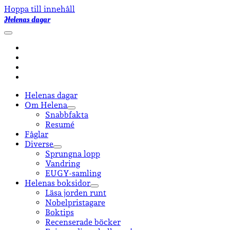
Hoppa till innehåll
Helenas dagar
öppna
primär
facebook
meny
instagram
email-
form
goodreads
Helenas dagar
Om Helena
öppna
Snabbfakta
undermeny
Resumé
Fåglar
Diverse
öppna
Sprungna lopp
undermeny
Vandring
EUGY-samling
Helenas boksidor
öppna
Läsa jorden runt
undermeny
Nobelpristagare
Boktips
Recenserade böcker