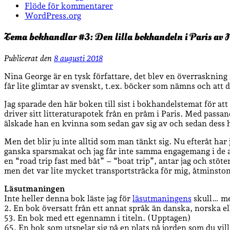
Flöde för kommentarer
WordPress.org
Tema bokhandlar #3: Den lilla bokhandeln i Paris av 
Publicerat den
8 augusti 2018
Nina George är en tysk författare, det blev en överraskning 
får lite glimtar av svenskt, t.ex. böcker som nämns och att 
Jag sparade den här boken till sist i bokhandelstemat för att
driver sitt litteraturapotek från en pråm i Paris. Med pass
älskade han en kvinna som sedan gav sig av och sedan dess ha
Men det blir ju inte alltid som man tänkt sig. Nu efteråt har
ganska sparsmakat och jag får inte samma engagemang i de an
en “road trip fast med båt” – “boat trip”, antar jag och stöter
men det var lite mycket transportsträcka för mig, åtminston
Läsutmaningen
Inte heller denna bok läste jag för
läsutmaningens
skull… men
2. En bok översatt från ett annat språk än danska, norska e
53. En bok med ett egennamn i titeln. (Upptagen)
65. En bok som utspelar sig på en plats på jorden som du vill