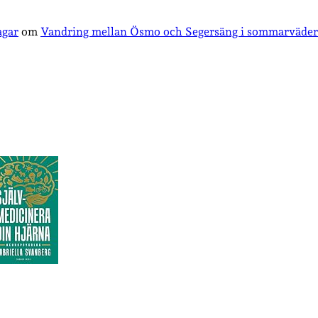
agar
om
Vandring mellan Ösmo och Segersäng i sommarväder