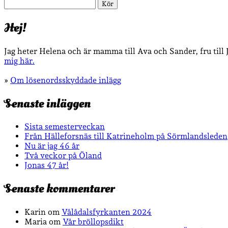
Sök
Hej!
Jag heter Helena och är mamma till Ava och Sander, fru till
mig här.
»
Om lösenordsskyddade inlägg
Senaste inläggen
Sista semesterveckan
Från Hälleforsnäs till Katrineholm på Sörmlandsleden
Nu är jag 46 år
Två veckor på Öland
Jonas 47 år!
Senaste kommentarer
Karin
om
Vålådalsfyrkanten 2024
Maria
om
Vår bröllopsdikt