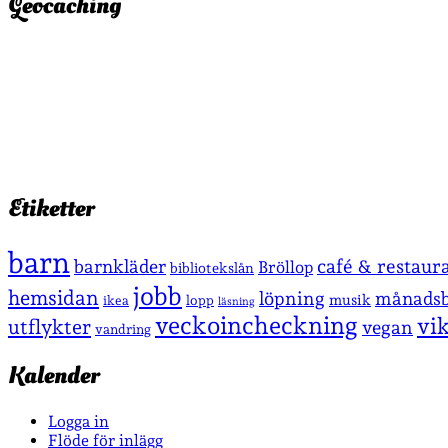
Geocaching
Etiketter
barn
café & restaur
barnkläder
Bröllop
bibliotekslån
jobb
hemsidan
löpning
månadsb
musik
lopp
ikea
läsning
veckoincheckning
vi
utflykter
vegan
vandring
Kalender
Logga in
Flöde för inlägg