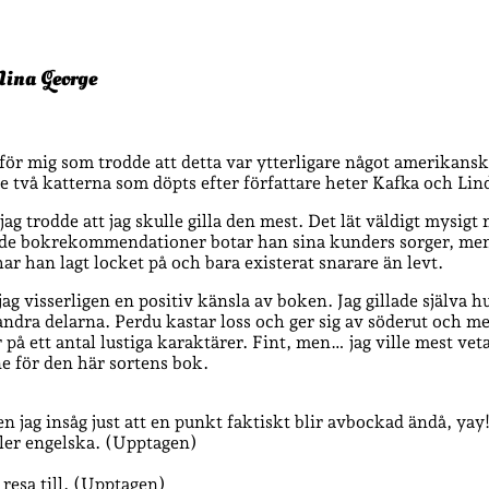
Nina George
för mig som trodde att detta var ytterligare något amerikanskt
de två katterna som döpts efter författare heter Kafka och Lin
 jag trodde att jag skulle gilla den mest. Det lät väldigt mys
ande bokrekommendationer botar han sina kunders sorger, men 
r han lagt locket på och bara existerat snarare än levt.
 jag visserligen en positiv känsla av boken. Jag gillade själv
dra delarna. Perdu kastar loss och ger sig av söderut och med
 på ett antal lustiga karaktärer. Fint, men… jag ville mest veta 
e för den här sortens bok.
 jag insåg just att en punkt faktiskt blir avbockad ändå, yay
ller engelska. (Upptagen)
 resa till. (Upptagen)