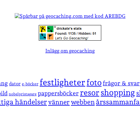
Inlägg om geocaching
festligheter
foto
ang
frågor & svar
dator
e-böcker
shopping
resor
s
pappersböcker
ild
nobelpristagare
ktiga händelser
årssammanfa
vänner
webben