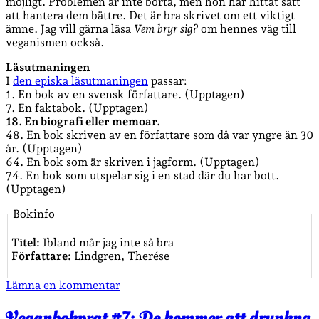
möjligt. Problemen är inte borta, men hon har hittat sätt
att hantera dem bättre. Det är bra skrivet om ett viktigt
ämne. Jag vill gärna läsa
Vem bryr sig?
om hennes väg till
veganismen också.
Läsutmaningen
I
den episka läsutmaningen
passar:
1. En bok av en svensk författare. (Upptagen)
7. En faktabok. (Upptagen)
18. En biografi eller memoar.
48. En bok skriven av en författare som då var yngre än 30
år. (Upptagen)
64. En bok som är skriven i jagform. (Upptagen)
74. En bok som utspelar sig i en stad där du har bott.
(Upptagen)
Bokinfo
Titel:
Ibland mår jag inte så bra
Författare:
Lindgren, Therése
Lämna en kommentar
Veganbokprat #7: De kommer att drunkna