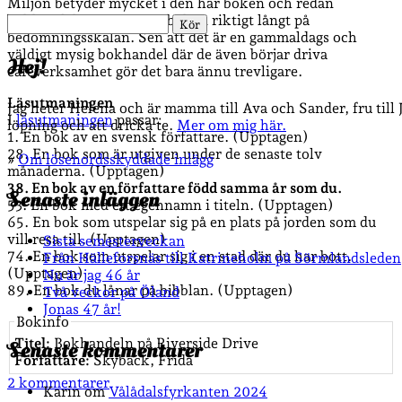
Miljön betyder mycket i den här boken och redan
bokhandelsgrejen tog ju boken riktigt långt på
Sök
bedömningsskalan. Sen att det är en gammaldags och
väldigt mysig bokhandel där de även börjar driva
Hej!
caféverksamhet gör det bara ännu trevligare.
Läsutmaningen
Jag heter Helena och är mamma till Ava och Sander, fru till
I
läsutmaningen
passar:
löpning och att dricka te.
Mer om mig här.
1. En bok av en svensk författare. (Upptagen)
28. En bok som är utgiven under de senaste tolv
»
Om lösenordsskyddade inlägg
månaderna. (Upptagen)
38. En bok av en författare född samma år som du.
Senaste inläggen
53. En bok med ett egennamn i titeln. (Upptagen)
65. En bok som utspelar sig på en plats på jorden som du
vill resa till. (Upptagen)
Sista semesterveckan
74. En bok som utspelar sig i en stad där du har bott.
Från Hälleforsnäs till Katrineholm på Sörmlandsleden
(Upptagen)
Nu är jag 46 år
89. En bok du lånar på bibblan. (Upptagen)
Två veckor på Öland
Jonas 47 år!
Bokinfo
Titel:
Bokhandeln på Riverside Drive
Senaste kommentarer
Författare:
Skybäck, Frida
2 kommentarer
Karin
om
Vålådalsfyrkanten 2024