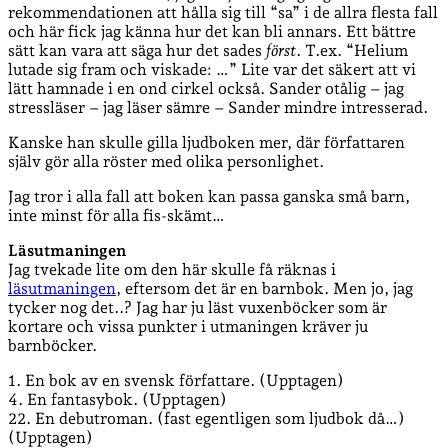
rekommendationen att hålla sig till “sa” i de allra flesta fall
och här fick jag känna hur det kan bli annars. Ett bättre
sätt kan vara att säga hur det sades
först
. T.ex. “Helium
lutade sig fram och viskade: …” Lite var det säkert att vi
lätt hamnade i en ond cirkel också. Sander otålig – jag
stressläser – jag läser sämre – Sander mindre intresserad.
Kanske han skulle gilla ljudboken mer, där författaren
själv gör alla röster med olika personlighet.
Jag tror i alla fall att boken kan passa ganska små barn,
inte minst för alla fis-skämt…
Läsutmaningen
Jag tvekade lite om den här skulle få räknas i
läsutmaningen
, eftersom det är en barnbok. Men jo, jag
tycker nog det..? Jag har ju läst vuxenböcker som är
kortare och vissa punkter i utmaningen kräver ju
barnböcker.
1. En bok av en svensk författare. (Upptagen)
4. En fantasybok. (Upptagen)
22. En debutroman. (fast egentligen som ljudbok då…)
(Upptagen)