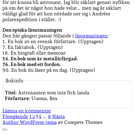
för att kunna bli astronaut. Jag blir såklart genast nyfiken
på om det är något hon hade velat… men jag är såklart
väldigt glad för att hon nördade ner sig i Andrées
polarexpedition i stället. :)
Den episka läsutmaningen
Den här gången passar följande i
läsutmaningen
:
1. En bok av en svensk författare. (Upptagen)
7. En faktabok. (Upptagen)
18. En biografi eller memoar.
54. En bok som är metallicfärgad.
76. En bok med ett fordon.
90. En bok du läser på en dag. (Upptagen)
Bokinfo
Titel:
Astronauten som inte fick landa
Författare:
Uusma, Bea
Lämna en kommentar
Sidnumrering
Föregående
1
2
3
4
…
8
Nästa
Author WordPress-tema
av Compete Themes
för
Rulla