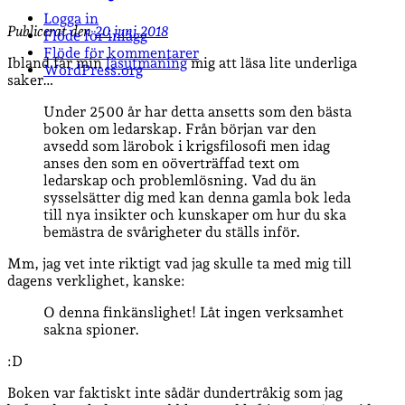
Logga in
Publicerat den
20 juni 2018
Flöde för inlägg
Flöde för kommentarer
Ibland får min
läsutmaning
mig att läsa lite underliga
WordPress.org
saker…
Under 2500 år har detta ansetts som den bästa
boken om ledarskap. Från början var den
avsedd som lärobok i krigsfilosofi men idag
anses den som en oöverträffad text om
ledarskap och problemlösning. Vad du än
sysselsätter dig med kan denna gamla bok leda
till nya insikter och ­kunskaper om hur du ska
bemästra de ­svårigheter du ställs inför.
Mm, jag vet inte riktigt vad jag skulle ta med mig till
dagens verklighet, kanske:
O denna finkänslighet! Låt ingen verksamhet
sakna spioner.
:D
Boken var faktiskt inte sådär dundertråkig som jag