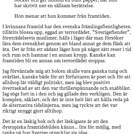
har skrivit ner en sällsam berättelse.
Hon menar att hon kommer från framtiden.
I kvinnans framtid har den svenska främlingsfientligheten
tillåtits blossa upp, eggad av terrordådet. “Sverigefiender”,
företrädelsevis muslimer, hålls i läger där man försöker
lära dem svenskhet genom att bland annat ge dem fläsk att
äta. Det är från ett sådant läger hon på något sätt reser i tid
och rum och hamnar i en annan kropp. Kanske kan
framtiden bli en annan om terrordådet stoppas.
Jag förväntade mig att boken skulle vara ganska tung och
svårläst, kanske både för att författaren är poet och för att
alltihop lät väldigt politiskt, men jag blev positivt
överraskad av att den var thrillerspännande och snabbläst.
Jag sögs fort in i den och jag gillade den verkligen. Den är
komplex, såklart, och det är inte helt lätt att hålla reda på
de alternativa tidslinjerna, men jag tyckte att det var
riktigt snyggt gjort alltihop.
Det är en läskig bok och det läskigaste är att den
dystopiska framtidsbilden känns… lite för möjlig, med
tanke på hur Sverige utvecklar sig idag.