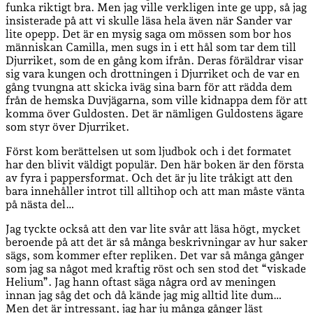
funka riktigt bra. Men jag ville verkligen inte ge upp, så jag
insisterade på att vi skulle läsa hela även när Sander var
lite opepp. Det är en mysig saga om mössen som bor hos
människan Camilla, men sugs in i ett hål som tar dem till
Djurriket, som de en gång kom ifrån. Deras föräldrar visar
sig vara kungen och drottningen i Djurriket och de var en
gång tvungna att skicka iväg sina barn för att rädda dem
från de hemska Duvjägarna, som ville kidnappa dem för att
komma över Guldosten. Det är nämligen Guldostens ägare
som styr över Djurriket.
Först kom berättelsen ut som ljudbok och i det formatet
har den blivit väldigt populär. Den här boken är den första
av fyra i pappersformat. Och det är ju lite tråkigt att den
bara innehåller introt till alltihop och att man måste vänta
på nästa del…
Jag tyckte också att den var lite svår att läsa högt, mycket
beroende på att det är så många beskrivningar av hur saker
sägs, som kommer efter repliken. Det var så många gånger
som jag sa något med kraftig röst och sen stod det “viskade
Helium”. Jag hann oftast säga några ord av meningen
innan jag såg det och då kände jag mig alltid lite dum…
Men det är intressant, jag har ju många gånger läst