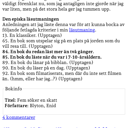
väldigt förenklat nu, som jag antagligen inte gjorde när jag
var liten, men på det stora hela ger jag tummen upp.
Den episka läsutmaningen
Anledningen att jag läste denna var för att kunna bocka av
följande fetlagda kriterier i min
läsutmaning
.
13. En klassiker. (Upptagen)
65. En bok som utspelar sig på en plats på jorden som du
vill resa till. (Upptagen)
84. En bok du redan läst mer än två gånger.
85. En bok du läste när du var i 7-10-årsåldern.
89. En bok du lånar på bibblan. (Upptagen)
90. En bok du läser på en dag. (Upptagen)
92. En bok som filmatiserats, men där du inte sett filmen
än. (hmm, eller har jag..?) (Upptagen)
Bokinfo
Titel:
Fem söker en skatt
Författare:
Blyton, Enid
4 kommentarer