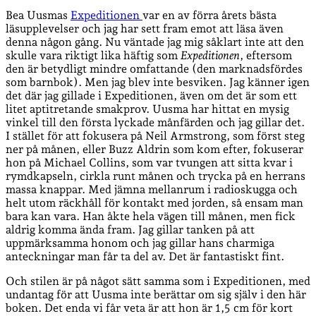
Bea Uusmas
Expeditionen
var en av förra årets bästa
läsupplevelser och jag har sett fram emot att läsa även
denna någon gång. Nu väntade jag mig såklart inte att den
skulle vara riktigt lika häftig som
Expeditionen
, eftersom
den är betydligt mindre omfattande (den marknadsfördes
som barnbok). Men jag blev inte besviken. Jag känner igen
det där jag gillade i Expeditionen, även om det är som ett
litet aptitretande smakprov. Uusma har hittat en mysig
vinkel till den första lyckade månfärden och jag gillar det.
I stället för att fokusera på Neil Armstrong, som först steg
ner på månen, eller Buzz Aldrin som kom efter, fokuserar
hon på Michael Collins, som var tvungen att sitta kvar i
rymdkapseln, cirkla runt månen och trycka på en herrans
massa knappar. Med jämna mellanrum i radioskugga och
helt utom räckhåll för kontakt med jorden, så ensam man
bara kan vara. Han åkte hela vägen till månen, men fick
aldrig komma ända fram. Jag gillar tanken på att
uppmärksamma honom och jag gillar hans charmiga
anteckningar man får ta del av. Det är fantastiskt fint.
Och stilen är på något sätt samma som i Expeditionen, med
undantag för att Uusma inte berättar om sig själv i den här
boken. Det enda vi får veta är att hon är 1,5 cm för kort