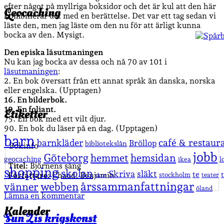
efter något på myllriga boksidor och det är kul att den här
Geocaching
kombinerar det med en berättelse. Det var ett tag sedan vi
läste den, men jag läste om den nu för att ärligt kunna
bocka av den. Mysigt.
Den episka läsutmaningen
Nu kan jag bocka av dessa och nå 70 av 101 i
läsutmaningen
:
2. En bok översatt från ett annat språk än danska, norska
eller engelska. (Upptagen)
16. En bilderbok.
19. En foliant.
Etiketter
75. En bok med ett vilt djur.
90. En bok du läser på en dag. (Upptagen)
barn
café & restaur
barnkläder
Bröllop
bibliotekslån
Bokinfo
jobb
Göteborg
hemmet
hemsidan
geocaching
l
ikea
Titel:
Björnens sång
shopping
skolan
Skriva
släkt
te
Författare:
Chaud, Benjamin
stockholm
teater
skor
årssammanfattningar
vänner
webben
öland
Lämna en kommentar
Kalender
Sun Zis krigskonst