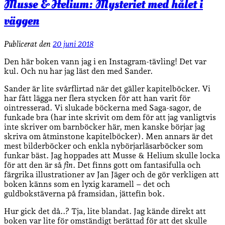
Musse & Helium: Mysteriet med hålet i
väggen
Publicerat den
20 juni 2018
Den här boken vann jag i en Instagram-tävling! Det var
kul. Och nu har jag läst den med Sander.
Sander är lite svårflirtad när det gäller kapitelböcker. Vi
har fått lägga ner flera stycken för att han varit för
ointresserad. Vi slukade böckerna med Saga-sagor, de
funkade bra (har inte skrivit om dem för att jag vanligtvis
inte skriver om barnböcker här, men kanske börjar jag
skriva om åtminstone kapitelböcker). Men annars är det
mest bilderböcker och enkla nybörjarläsarböcker som
funkar bäst. Jag hoppades att Musse & Helium skulle locka
för att den är så
fin
. Det finns gott om fantasifulla och
färgrika illustrationer av Jan Jäger och de gör verkligen att
boken känns som en lyxig karamell – det och
guldbokstäverna på framsidan, jättefin bok.
Hur gick det då..? Tja, lite blandat. Jag kände direkt att
boken var lite för omständigt berättad för att det skulle