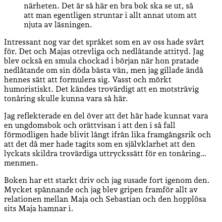
närheten. Det är så här en bra bok ska se ut, så
att man egentligen struntar i allt annat utom att
njuta av läsningen.
Intressant nog var det språket som en av oss hade svårt
för. Det och Majas otrevliga och nedlåtande attityd. Jag
blev också en smula chockad i början när hon pratade
nedlåtande om sin döda bästa vän, men jag gillade ändå
hennes sätt att formulera sig. Vasst och mörkt
humoristiskt. Det kändes trovärdigt att en motsträvig
tonåring skulle kunna vara så här.
Jag reflekterade en del över att det här hade kunnat vara
en ungdomsbok och orättvisan i att den i så fall
förmodligen hade blivit långt ifrån lika framgångsrik och
att det då mer hade tagits som en självklarhet att den
lyckats skildra trovärdiga uttryckssätt för en tonåring…
menmen.
Boken har ett starkt driv och jag susade fort igenom den.
Mycket spännande och jag blev gripen framför allt av
relationen mellan Maja och Sebastian och den hopplösa
sits Maja hamnar i.