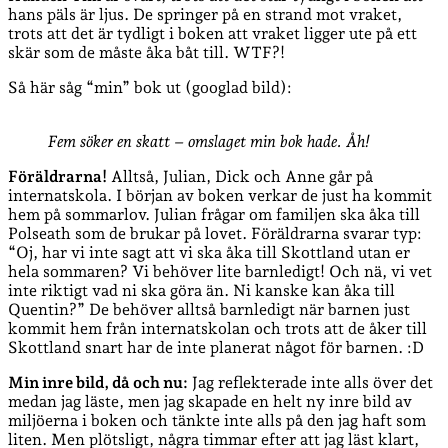
hans päls är ljus. De springer på en strand mot vraket,
trots att det är tydligt i boken att vraket ligger ute på ett
skär som de måste åka båt till. WTF?!
Så här såg “min” bok ut (googlad bild):
Fem söker en skatt – omslaget min bok hade. Åh!
Föräldrarna!
Alltså, Julian, Dick och Anne går på
internatskola. I början av boken verkar de just ha kommit
hem på sommarlov. Julian frågar om familjen ska åka till
Polseath som de brukar på lovet. Föräldrarna svarar typ:
“Oj, har vi inte sagt att vi ska åka till Skottland utan er
hela sommaren? Vi behöver lite barnledigt! Och nä, vi vet
inte riktigt vad ni ska göra än. Ni kanske kan åka till
Quentin?” De behöver alltså barnledigt när barnen just
kommit hem från internatskolan och trots att de åker till
Skottland snart har de inte planerat något för barnen. :D
Min inre bild, då och nu:
Jag reflekterade inte alls över det
medan jag läste, men jag skapade en helt ny inre bild av
miljöerna i boken och tänkte inte alls på den jag haft som
liten. Men plötsligt, några timmar efter att jag läst klart,