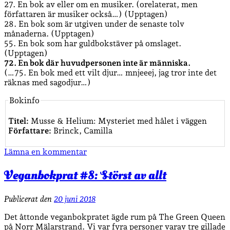
27. En bok av eller om en musiker. (orelaterat, men
författaren är musiker också…) (Upptagen)
28. En bok som är utgiven under de senaste tolv
månaderna. (Upptagen)
55. En bok som har guldbokstäver på omslaget.
(Upptagen)
72. En bok där huvudpersonen inte är människa.
(…75. En bok med ett vilt djur… mnjeeej, jag tror inte det
räknas med sagodjur…)
Bokinfo
Titel:
Musse & Helium: Mysteriet med hålet i väggen
Författare:
Brinck, Camilla
Lämna en kommentar
Veganbokprat #8: Störst av allt
Publicerat den
20 juni 2018
Det åttonde veganbokpratet ägde rum på The Green Queen
på Norr Mälarstrand. Vi var fyra personer varav tre gillade