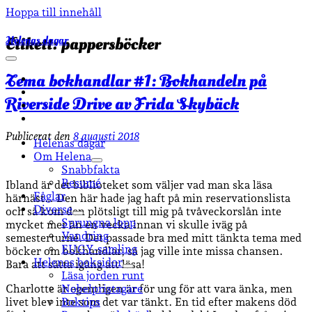
Hoppa till innehåll
Helenas dagar
Etikett:
pappersböcker
öppna
primär
Tema bokhandlar #1: Bokhandeln på
facebook
meny
instagram
Riverside Drive av Frida Skybäck
email-
form
goodreads
Publicerat den
8 augusti 2018
Helenas dagar
Om Helena
öppna
Snabbfakta
undermeny
Resumé
Ibland är det biblioteket som väljer vad man ska läsa
Fåglar
härnäst… Den här hade jag haft på min reservationslista
Diverse
och så kom den plötsligt till mig på tvåveckorslån inte
öppna
Sprungna lopp
mycket mer än en vecka innan vi skulle iväg på
undermeny
Vandring
semesterturné. Det passade bra med mitt tänkta tema med
EUGY-samling
böcker om bokhandlar, så jag ville inte missa chansen.
Helenas boksidor
Bara att sätta igång att läsa!
öppna
Läsa jorden runt
undermeny
Charlotte är egentligen är för ung för att vara änka, men
Nobelpristagare
livet blev inte som det var tänkt. En tid efter makens död
Boktips