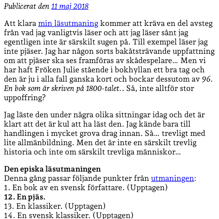
Publicerat den
11 maj 2018
Att klara
min läsutmaning
kommer att kräva en del avsteg
från vad jag vanligtvis läser och att jag läser sånt jag
egentligen inte är särskilt sugen på. Till exempel läser jag
inte pjäser. Jag har någon sorts bakåtsträvande uppfattning
om att pjäser ska ses framföras av skådespelare… Men vi
har haft Fröken Julie stående i bokhyllan ett bra tag och
den är ju i alla fall ganska kort och bockar dessutom av
96.
En bok som är skriven på 1800-talet.
. Så, inte alltför stor
uppoffring?
Jag läste den under några olika sittningar idag och det är
klart att det är kul att ha läst den. Jag kände bara till
handlingen i mycket grova drag innan. Så… trevligt med
lite allmänbildning. Men det är inte en särskilt trevlig
historia och inte om särskilt trevliga människor…
Den episka läsutmaningen
Denna gång passar följande punkter från
utmaningen
:
1. En bok av en svensk författare. (Upptagen)
12. En pjäs.
13. En klassiker. (Upptagen)
14. En svensk klassiker. (Upptagen)