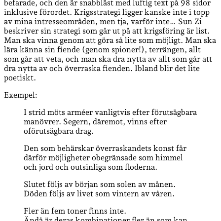
befarade, och den är snabbläst med luftig text på 98 sidor
inklusive förordet. Krigsstrategi ligger kanske inte i topp
av mina intresseområden, men tja, varför inte… Sun Zi
beskriver sin strategi som går ut på att krigsföring är list.
Man ska vinna genom att göra så lite som möjligt. Man ska
lära känna sin fiende (genom spioner!), terrängen, allt
som går att veta, och man ska dra nytta av allt som går att
dra nytta av och överraska fienden. Ibland blir det lite
poetiskt.
Exempel:
I strid möts arméer vanligtvis efter förutsägbara
manövrer. Segern, däremot, vinns efter
oförutsägbara drag.
Den som behärskar överraskandets konst får
därför möjligheter obegränsade som himmel
och jord och outsinliga som floderna.
Slutet följs av början som solen av månen.
Döden följs av livet som vintern av våren.
Fler än fem toner finns inte.
Ändå är deras kombinationer fler än som kan