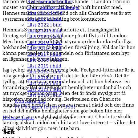
får hon veta att hon ärvt en bokhandel i London från sin
Recenserade böcker
moster som hon aldrig träffat eller haft kontakt med.
Epic reading challenge!
Hennes mamma är också död och allt Charlotte vet är att
Läst 2024 i bild
systrarna av någon anledning bröt kontakten.
Läst 2023 i bild
Läst 2022 i bild
Hemma i Sverige driver Charlotte ett framgångsrikt
Läst 2021 i bild
företag och hon har inga planer på att flytta till London.
Läst 2020 i bild
Men hon måste åka dit och styra upp den konkursfärdiga
Läst 2019 i bild
bokhandeln för att få i stånd en försäljning. Väl där lär hon
Läst 2018 i bild
känna personalen i bokhandeln och författaren som hyr
Läst 2017 i bild
en lägenhet på övervåningen.
Läst 2016 i bild
Läst 2015 i bild
Jag tycker att det är en mysig bok. Feelgood-litteratur är ju
Läst 2014 i bild
ofta ganska förutsägbar och det är den här också. Det är
Läst 2013 i bild
tydligt att Charlotte inte mår bra och att hon behöver en
Läst 2012 i bild
förändring. Det är tydligt att hemligheter undanhålls och
Läst 2011 i bild
att mycket lämnas osagt. Men det är ändå mysigt att få
Läst 2010 i bild
historien upprullad för sig. Berättelsen om Charlotte
Kontakta mig
blandas med berättelsen om systrarna i dåtid och det finns
Följ bloggen (e-post / RSS)
en hel del mörka hemligheter som gör boken lite mer
intressant än om det bara handlat om att Charlotte skulle
Sidopanel
Helenas dagar
>
pappersböcker
lära sig älska London och hitta ett love interest – vilket det
alltså självklart gör, men inte bara.
Sök