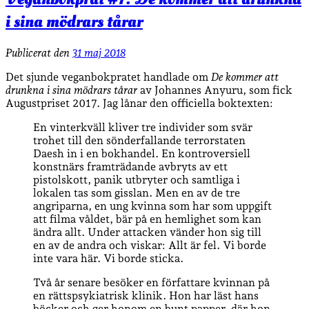
i sina mödrars tårar
Publicerat den
31 maj 2018
Det sjunde veganbokpratet handlade om
De kommer att
drunkna i sina mödrars tårar
av Johannes Anyuru, som fick
Augustpriset 2017. Jag lånar den officiella boktexten:
En vinterkväll kliver tre individer som svär
trohet till den sönderfallande terrorstaten
Daesh in i en bokhandel. En kontroversiell
konstnärs framträdande avbryts av ett
pistolskott, panik utbryter och samtliga i
lokalen tas som gisslan. Men en av de tre
angriparna, en ung kvinna som har som uppgift
att filma våldet, bär på en hemlighet som kan
ändra allt. Under attacken vänder hon sig till
en av de andra och viskar: Allt är fel. Vi borde
inte vara här. Vi borde sticka.
Två år senare besöker en författare kvinnan på
en rättspsykiatrisk klinik. Hon har läst hans
böcker och ger honom en bunt papper, där hon