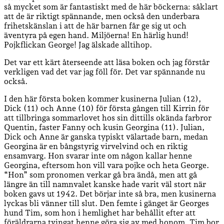
så mycket som är fantastiskt med de här böckerna: såklart
att de är riktigt spännande, men också den underbara
frihetskänslan i att de här barnen får ge sig ut och
äventyra på egen hand. Miljöerna! En härlig hund!
Pojkflickan George! Jag älskade alltihop.
Det var ett kärt återseende att läsa boken och jag förstår
verkligen vad det var jag föll för. Det var spännande nu
också.
I den här första boken kommer kusinerna Julian (12),
Dick (11) och Anne (10) för första gången till Kirrin för
att tillbringa sommarlovet hos sin dittills okända farbror
Quentin, faster Fanny och kusin Georgina (11). Julian,
Dick och Anne är ganska typiskt välartade barn, medan
Georgina är en bångstyrig virvelvind och en riktig
ensamvarg. Hon svarar inte om någon kallar henne
Georgina, eftersom hon vill vara pojke och heta George.
“Hon” som pronomen verkar gå bra ändå, men att gå
längre än till namnvalet kanske hade varit väl stort när
boken gavs ut 1942. Det börjar inte så bra, men kusinerna
lyckas bli vänner till slut. Den femte i gänget är Georges
hund Tim, som hon i hemlighet har behållit efter att
föräldrarna tvingat henne göra sig av med honom. Tim bor