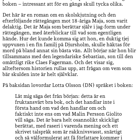
boken – intressant att för en gångs skull tycka olika.
Det här är en roman om en skolskjutning och den
efterföljande rättegången mot 18-åriga Maja, som varit
delaktig. Det är Maja som berättar själv i jag-form under
rättegången, med återblickar till vad som egentligen
hände. Hur det kunde komma sig att hon, en duktig tjej
uppvuxen i en fin familj på Djursholm, skulle häktas för
mord på bland annat sin bästa vän. Allt börjar när hon blir
tillsammans med den legendariske Sebastian, son till den
omåttligt rike Claes Fagerman. Och det visar sig,
allteftersom historien rullas upp, att frågan om vem som
bär skulden inte är helt självklar.
På baksidan lovordar Lotta Olsson (DN) språket i boken:
Låt mig säga det från början: detta är en
fruktansvärt bra bok, och det handlar inte i
första hand om vad den handlar om och
faktiskt inte ens om vad Malin Persson Giolito
vill säga. Det är bara helt osannolikt skickligt
berättat, med raseri i varenda mening och ett
skrivet talspråk som är rakknivsvasst, snärtigt
och så välformulerat att få författare kommer i