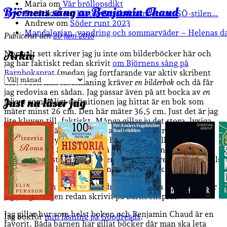
Maria
om
Vår bröllopsdikt
Björnens sång av Benjamin Chaud
Fredrik D
om
Läste i Språktidningen om SÖ-stilen…
Andrew
om
Söder runt 2023
Mandalorian, vandring och sommarväder – Helenas d
Publicerat den
20 juni 2018
Arkiv
Normalt sett skriver jag ju inte om bilderböcker här och
jag har faktiskt redan skrivit
om Björnens sång på
Barnboksprat
(medan jag fortfarande var aktiv skribent
Arkiv
där). Men min läsutmaning kräver
en bilderbok
och då får
jag redovisa en sådan. Jag passar även på att bocka av
en
Just nu läser jag
foliant
som enligt definitionen jag hittat är en bok som
mäter minst 26 cm. Den här mäter 36,5 cm. Just det är jag
lite kluven till, faktiskt. Många gillar ju det stora, lyxiga
formatet. Jag är lite putt för att såna böcker inte kan stå
vettigt i bokhyllan. Numera har Sander i alla fall en
bokhylla som är djup nog, så den här boken står med
botten utåt i stället för ryggen. Det är bättre än att inte alls
få plats bland böckerna, men ändå inte så kul.
…men det och det mesta andra jag kan säga om boken har
jag ju egentligen redan skrivit på Barnboksprat.
Jag gillar hur som helst boken och Benjamin Chaud är en
Jag bokför
min läsning på Goodreads
.
favorit. Båda barnen har gillat böcker där man ska leta