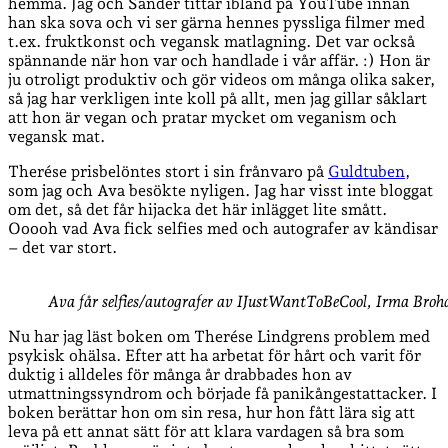
hemma. Jag och Sander tittar ibland på YouTube innan
han ska sova och vi ser gärna hennes pyssliga filmer med
t.ex. fruktkonst och vegansk matlagning. Det var också
spännande när hon var och handlade i vår affär. :) Hon är
ju otroligt produktiv och gör videos om många olika saker,
så jag har verkligen inte koll på allt, men jag gillar såklart
att hon är vegan och pratar mycket om veganism och
vegansk mat.
Therése prisbelöntes stort i sin frånvaro på
Guldtuben
,
som jag och Ava besökte nyligen. Jag har visst inte bloggat
om det, så det får hijacka det här inlägget lite smått.
Ooooh vad Ava fick selfies med och autografer av kändisar
– det var stort.
Ava får selfies/autografer av IJustWantToBeCool, Irma Bro
Nu har jag läst boken om Therése Lindgrens problem med
psykisk ohälsa. Efter att ha arbetat för hårt och varit för
duktig i alldeles för många år drabbades hon av
utmattningssyndrom och började få panikångestattacker. I
boken berättar hon om sin resa, hur hon fått lära sig att
leva på ett annat sätt för att klara vardagen så bra som