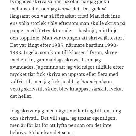
tvingades skriva så här i skolan när jag gick i
café & restaurang
Bröllop
dator
mellanstadiet och jag
hatade
det. Det gick så
festligheter
foto
långsamt och var så förbaskat trist! Man fick inte
e-böcker
ens välja storlek själv eftersom man skulle skriva på
frågor & svar
papper med förtryckta rader – baslinje, mittlinje
fåglar
fågelskådning
och topplinje. Man var tvungen att skriva jättestort!
Göteborg
födelsedag
geocaching
Det var långt efter 1985, närmare bestämt 1990-
hemmet
hemsidan
1993. Ingela, som kom till klassen i fyran, skrev
ikea
med en fin, gammaldags skrivstil som jag
jobb
löpning
lopp
avundades. Jag minns att jag vid något tillfälle efter
läsning
mycket tjat fick skriva en uppsats eller flera med
månadsbild
musik
nobelpristagare
valfri stil, men jag fick ju aldrig
lära mig
någon
resor
vettig skrivstil, så det blev knappast särskilt lyckat
pappersböcker
det heller.
shopping
skolan
skor
Idag skriver jag med något mellanting till textning
Skriva
släkt
te
stockholm
och skrivstil. Det vill säga, jag textar egentligen,
utflykter
men är för lat för att lyfta pennan om det inte
tågsemester
teater
behövs. Så här kan det se ut: