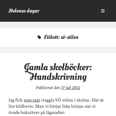
Helenas dagar
öppna
primär
Sidopanel
meny
Helenas dagar
>
sö-stilen
Etikett:
sö-stilen
Sök
Sök
Gamla skolböcker:
Handskrivning
Hej!
Publicerat den
17 juli 2012
Jag heter Helena och är mamma till Ava och Sander, fru till Jonas
och frontendutvecklare på Tieto. Jag tycker om läsande, skrivande,
Jag fick
som sagt
traggla SÖ-stilen i skolan. Här är
geocaching, löpning och att dricka te.
Mer om mig här.
lite bildbevis. Men vi börjar från början när vi
övade bokstäver på lågstadiet:
»
Om lösenordsskyddade inlägg