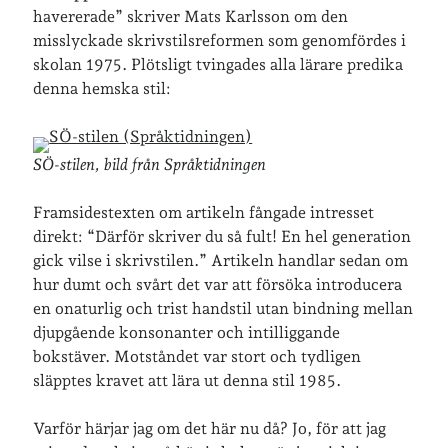
havererade” skriver Mats Karlsson om den
misslyckade skrivstilsreformen som genomfördes i
skolan 1975. Plötsligt tvingades alla lärare predika
Jag bokför
min läsning på Goodreads
.
denna hemska stil:
Geocaching
SÖ-stilen, bild från Språktidningen
Framsidestexten om artikeln fångade intresset
direkt: “Därför skriver du så fult! En hel generation
gick vilse i skrivstilen.” Artikeln handlar sedan om
hur dumt och svårt det var att försöka introducera
Inlägg om geocaching
en onaturlig och trist handstil utan bindning mellan
djupgående konsonanter och intilliggande
bokstäver. Motståndet var stort och tydligen
Etiketter
släpptes kravet att lära ut denna stil 1985.
barn
barnkläder
Varför härjar jag om det här nu då? Jo, för att jag
bibliotekslån