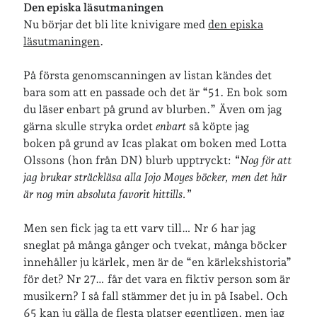
Den episka läsutmaningen
Nu börjar det bli lite knivigare med
den episka
läsutmaningen
.
Inlägg om geocaching
På första genomscanningen av listan kändes det
bara som att en passade och det är “51. En bok som
du läser enbart på grund av blurben.” Även om jag
Etiketter
gärna skulle stryka ordet
enbart
så köpte jag
barn
boken på grund av Icas plakat om boken med Lotta
barnkläder
bibliotekslån
Olssons (hon från DN) blurb upptryckt:
“Nog för att
café & restaurang
Bröllop
dator
jag brukar sträckläsa alla Jojo Moyes böcker, men det här
är nog min absoluta favorit hittills.”
festligheter
foto
e-böcker
Men sen fick jag ta ett varv till… Nr 6 har jag
frågor & svar
fåglar
fågelskådning
sneglat på många gånger och tvekat, många böcker
Göteborg
födelsedag
geocaching
innehåller ju kärlek, men är de “en kärlekshistoria”
för det? Nr 27… får det vara en fiktiv person som är
hemmet
hemsidan
ikea
musikern? I så fall stämmer det ju in på Isabel. Och
jobb
65 kan ju gälla de flesta platser egentligen, men jag
löpning