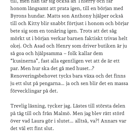
till, men han tar sig också an Thierry och får
honom långsamt att prata igen, till en början med
Byrons hundar. Matts son Anthony hjälper också
Jag bokför
min läsning på Goodreads
.
till och Kitty blir snabbt förtjust i honom och börjar
bete sig som en tonåring igen. Trots att det såg
mörkt ut i början verkar barnen faktiskt trivas helt
Geocaching
okej. Och Asad och Henry som driver butiken är ju
så goa och hjälpsamma – folk kallar dem
“kusinerna”, fast alla egentligen vet att de är ett
par. Men hur ska det gå med huset..?
Renoveringsbehovet tycks bara växa och det finns
ju ett slut på pengarna… ja och sen blir det en massa
förvecklingar på det.
Trevlig läsning, tycker jag. Lästes till största delen
på tåg till och från Malmö. Men jag blev rätt störd
över vad Laura gör i slutet… alltså, va?! Annars var
det väl ett fint slut.