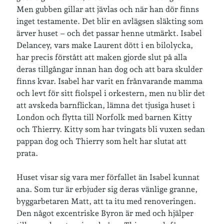
Men gubben gillar att jävlas och när han dör finns
Arkiv
inget testamente. Det blir en avlägsen släkting som
ärver huset – och det passar henne utmärkt. Isabel
Arkiv
Delancey, vars make Laurent dött i en bilolycka,
har precis förstått att maken gjorde slut på alla
deras tillgångar innan han dog och att bara skulder
Just nu läser jag
finns kvar. Isabel har varit en frånvarande mamma
och levt för sitt fiolspel i orkestern, men nu blir det
att avskeda barnflickan, lämna det tjusiga huset i
London och flytta till Norfolk med barnen Kitty
och Thierry. Kitty som har tvingats bli vuxen sedan
pappan dog och Thierry som helt har slutat att
prata.
Huset visar sig vara mer förfallet än Isabel kunnat
ana. Som tur är erbjuder sig deras vänlige granne,
byggarbetaren Matt, att ta itu med renoveringen.
Den något excentriske Byron är med och hjälper