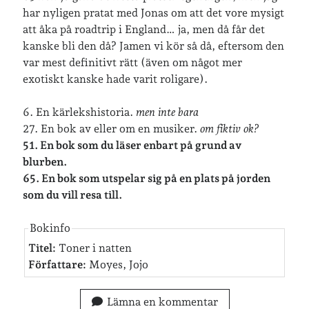
lopp
läsning
har nyligen pratat med Jonas om att det vore mysigt
månadsbild
musik
nobelpristagare
att åka på roadtrip i England… ja, men då får det
kanske bli den då? Jamen vi kör så då, eftersom den
resor
pappersböcker
var mest definitivt rätt (även om något mer
shopping
exotiskt kanske hade varit roligare).
skolan
skor
Skriva
släkt
te
stockholm
6. En kärlekshistoria.
men inte bara
27. En bok av eller om en musiker.
om fiktiv ok?
utflykter
tågsemester
teater
51. En bok som du läser enbart på grund av
veckoincheckning
blurben.
vandring
65. En bok som utspelar sig på en plats på jorden
viktiga händelser
vegan
som du vill resa till.
vänner
webben
Bokinfo
årssammanfattningar
Titel:
Toner i natten
öland
Författare:
Moyes, Jojo
Lämna en kommentar
Kalender