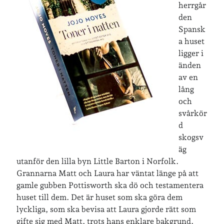
herrgår
den
Senaste inläggen
Spansk
a huset
Sista semesterveckan
ligger i
Från Hälleforsnäs till Katrineholm på Sörmlandsleden
änden
Nu är jag 46 år
av en
Två veckor på Öland
lång
Jonas 47 år!
och
svårkör
d
Senaste kommentarer
skogsv
Karin
om
Vålådalsfyrkanten 2024
äg
Maria
om
Vår bröllopsdikt
utanför den lilla byn Little Barton i Norfolk.
Fredrik D
om
Läste i Språktidningen om SÖ-stilen…
Grannarna Matt och Laura har väntat länge på att
Andrew
om
Söder runt 2023
gamle gubben Pottisworth ska dö och testamentera
Mandalorian, vandring och sommarväder – Helenas dagar
om
huset till dem. Det är huset som ska göra dem
Vandring mellan Ösmo och Segersäng i sommarväder
lyckliga, som ska bevisa att Laura gjorde rätt som
gifte sig med Matt, trots hans enklare bakgrund.