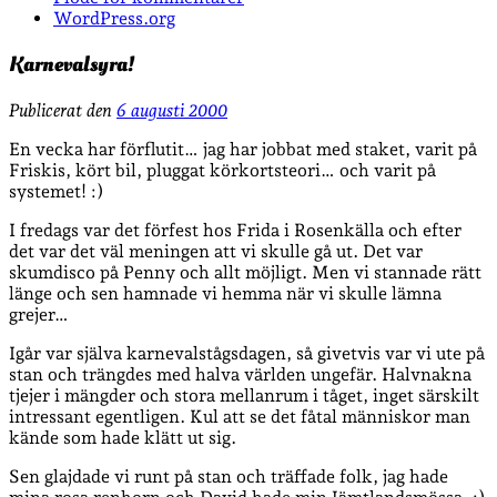
WordPress.org
Karnevalsyra!
Publicerat den
6 augusti 2000
En vecka har förflutit… jag har jobbat med staket, varit på
Friskis, kört bil, pluggat körkortsteori… och varit på
systemet! :)
I fredags var det förfest hos F
rida i Rosenkälla och efter
det var det väl meningen att vi skulle gå ut. Det var
skumdisco på Penny och allt möjligt. Men vi stannade rätt
länge och sen hamnade vi hemma när vi skulle lämna
grejer…
Igår var själva karnevalstågsdagen, så givetvis var vi ute på
stan och trängdes med hal
va världen ungefär. Halvnakna
tjejer i mängder och stora mellanrum i tåget, inget särskilt
intressant egentligen. Kul att se det fåtal människor man
kände som hade klätt ut sig.
Sen glajdade vi runt på stan och träffade folk, jag hade