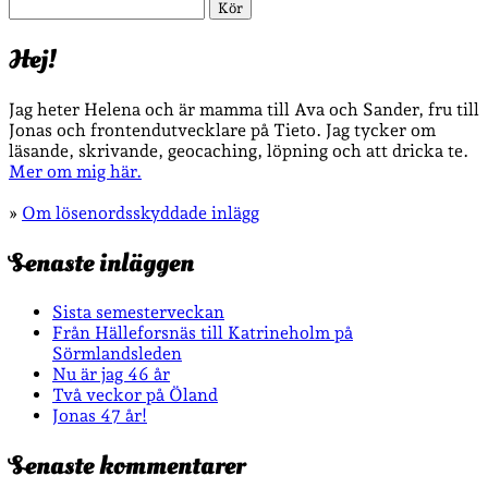
Sök
Hej!
Jag heter Helena och är mamma till Ava och Sander, fru till
Jonas och frontendutvecklare på Tieto. Jag tycker om
läsande, skrivande, geocaching, löpning och att dricka te.
Mer om mig här.
»
Om lösenordsskyddade inlägg
Senaste inläggen
Sista semesterveckan
Från Hälleforsnäs till Katrineholm på
Sörmlandsleden
Nu är jag 46 år
Två veckor på Öland
Jonas 47 år!
Senaste kommentarer