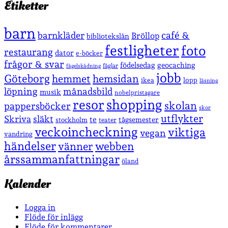
Etiketter
barn
café &
barnkläder
Bröllop
bibliotekslån
festligheter
foto
restaurang
dator
e-böcker
frågor & svar
födelsedag
geocaching
fåglar
fågelskådning
jobb
Göteborg
hemmet
hemsidan
lopp
ikea
läsning
löpning
månadsbild
musik
nobelpristagare
shopping
resor
skolan
pappersböcker
skor
utflykter
Skriva
släkt
te
stockholm
tågsemester
teater
veckoincheckning
viktiga
vegan
vandring
händelser
vänner
webben
årssammanfattningar
öland
Kalender
Logga in
Flöde för inlägg
Flöde för kommentarer