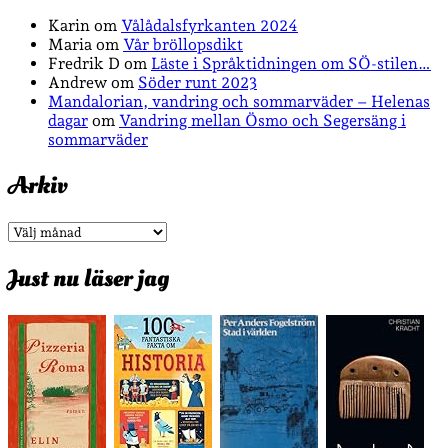
Karin
om
Vålådalsfyrkanten 2024
Maria
om
Vår bröllopsdikt
Fredrik D
om
Läste i Språktidningen om SÖ-stilen…
Andrew
om
Söder runt 2023
Mandalorian, vandring och sommarväder – Helenas
dagar
om
Vandring mellan Ösmo och Segersäng i
sommarväder
Arkiv
Arkiv
Just nu läser jag