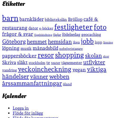
Etiketter
barn
café &
barnkläder
Bröllop
bibliotekslån
festligheter
foto
restaurang
dator
e-böcker
frågor & svar
födelsedag
geocaching
fåglar
fågelskådning
jobb
Göteborg
hemmet
hemsidan
lopp
ikea
läsning
löpning
månadsbild
musik
nobelpristagare
shopping
resor
skolan
pappersböcker
skor
utflykter
Skriva
släkt
te
stockholm
tågsemester
teater
veckoincheckning
viktiga
vegan
vandring
händelser
vänner
webben
årssammanfattningar
öland
Kalender
Logga in
Flöde för inlägg