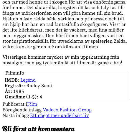
och tar med henne ut i skogen för att visa enhörningarna
för henne. Det slutar illa, hingsten dödas och Lily tas till
fånga av mörkerlorden som vill göra henne till sin brud.
Hjälten måste rädda både världen och prinsessan och till
sin hjälp har han en rad fantasifulla skogsfigurer. Visst är
det lite klichéartat, men det är vackert, med fina miljöer
och snygga masker. Den här filmen har tydligen varit en
stor inspirationskälla för utvecklarna av spelserien Zelda,
vilket kanske ger en idé om känslan i filmen.
Visserligen kommer mycket av min uppskattning från
nostalgin, men jag tycker ändå att filmen är ganska bra!
Filminfo
IMDB:
Legend
Regissör:
Ridley Scott
År:
1985
Omdöme (1-5):
4
Publicerat i
Film
Föregående inlägg
Vadeco Fashion Group
Nästa inlägg
Ett något mer underbart liv
Bli först att kommentera