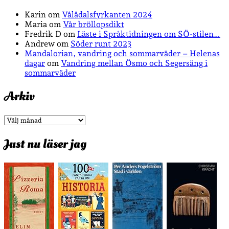
Karin
om
Vålådalsfyrkanten 2024
Maria
om
Vår bröllopsdikt
Fredrik D
om
Läste i Språktidningen om SÖ-stilen…
Andrew
om
Söder runt 2023
Mandalorian, vandring och sommarväder – Helenas
dagar
om
Vandring mellan Ösmo och Segersäng i
sommarväder
Arkiv
Arkiv
Just nu läser jag