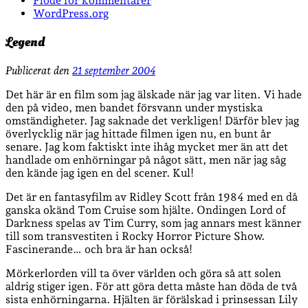
Flöde för kommentarer
WordPress.org
Legend
Publicerat den
21 september 2004
Det här är en film som jag älskade när jag var liten. Vi hade
den på video, men bandet försvann under mystiska
omständigheter. Jag saknade det verkligen! Därför blev jag
överlycklig när jag hittade filmen igen nu, en bunt år
senare. Jag kom faktiskt inte ihåg mycket mer än att det
handlade om enhörningar på något sätt, men när jag såg
den kände jag igen en del scener. Kul!
Det är en fantasyfilm av Ridley Scott från 1984 med en då
ganska okänd Tom Cruise som hjälte. Ondingen Lord of
Darkness spelas av Tim Curry, som jag annars mest känner
till som transvestiten i Rocky Horror Picture Show.
Fascinerande… och bra är han också!
Mörkerlorden vill ta över världen och göra så att solen
aldrig stiger igen. För att göra detta måste han döda de två
sista enhörningarna. Hjälten är förälskad i prinsessan Lily