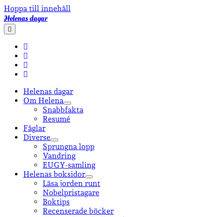
Hoppa till innehåll
Helenas dagar
öppna
primär
meny
facebook
instagram
email-
form
goodreads
Helenas dagar
Om Helena
öppna
Snabbfakta
undermeny
Resumé
Fåglar
Diverse
öppna
Sprungna lopp
undermeny
Vandring
EUGY-samling
Helenas boksidor
öppna
Läsa jorden runt
undermeny
Nobelpristagare
Boktips
Recenserade böcker