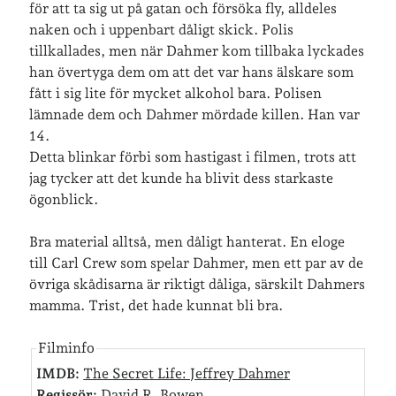
för att ta sig ut på gatan och försöka fly, alldeles
naken och i uppenbart dåligt skick. Polis
Senaste inläggen
tillkallades, men när Dahmer kom tillbaka lyckades
han övertyga dem om att det var hans älskare som
Sista semesterveckan
fått i sig lite för mycket alkohol bara. Polisen
Från Hälleforsnäs till Katrineholm på Sörmlandsleden
lämnade dem och Dahmer mördade killen. Han var
Nu är jag 46 år
14.
Två veckor på Öland
Detta blinkar förbi som hastigast i filmen, trots att
Jonas 47 år!
jag tycker att det kunde ha blivit dess starkaste
ögonblick.
Senaste kommentarer
Bra material alltså, men dåligt hanterat. En eloge
Karin
om
Vålådalsfyrkanten 2024
till Carl Crew som spelar Dahmer, men ett par av de
Maria
om
Vår bröllopsdikt
övriga skådisarna är riktigt dåliga, särskilt Dahmers
Fredrik D
om
Läste i Språktidningen om SÖ-stilen…
mamma. Trist, det hade kunnat bli bra.
Andrew
om
Söder runt 2023
Mandalorian, vandring och sommarväder – Helenas dagar
om
Filminfo
Vandring mellan Ösmo och Segersäng i sommarväder
IMDB:
The Secret Life: Jeffrey Dahmer
Regissör:
David R. Bowen