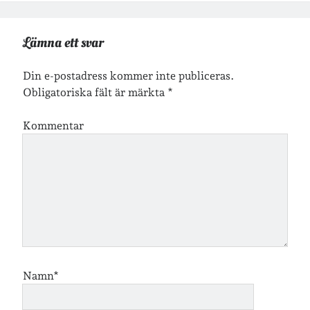
Lämna ett svar
Jag bokför
min läsning på Goodreads
.
Din e-postadress kommer inte publiceras.
Obligatoriska fält är märkta
*
Geocaching
Kommentar
Namn*