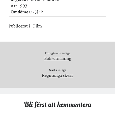
År:
1993
Arkiv
Omdöme (1-5):
2
Arkiv
Publicerat i
Film
Just nu läser jag
Föregående inlägg
Bok-utmaning
Nästa inlägg
Regntunga skyar
Bli först att kommentera