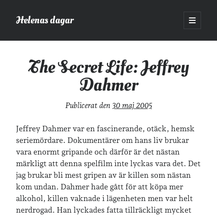
Helenas dagar
öppna
primär
Sidopanel
meny
Helenas dagar
>
Film
>
The Secret Life: Jeffrey Dahmer
The Secret Life: Jeffrey
Dahmer
Sök
Sök
Publicerat den
30 maj 2005
Jeffrey Dahmer var en fascinerande, otäck, hemsk
seriemördare. Dokumentärer om hans liv brukar
vara enormt gripande och därför är det nästan
Hej!
märkligt att denna spelfilm inte lyckas vara det. Det
jag brukar bli mest gripen av är killen som nästan
Jag heter Helena och är mamma till Ava och Sander, fru till Jonas
och frontendutvecklare på Tieto. Jag tycker om läsande, skrivande,
kom undan. Dahmer hade gått för att köpa mer
geocaching, löpning och att dricka te.
Mer om mig här.
alkohol, killen vaknade i lägenheten men var helt
nerdrogad. Han lyckades fatta tillräckligt mycket
»
Om lösenordsskyddade inlägg