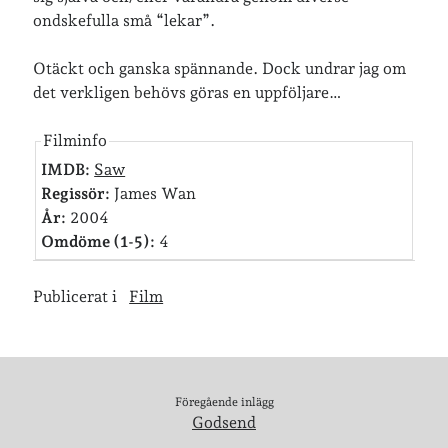
ondskefulla små “lekar”.
Senaste inläggen
Otäckt och ganska spännande. Dock undrar jag om
Sista semesterveckan
det verkligen behövs göras en uppföljare…
Från Hälleforsnäs till Katrineholm på Sörmlandsleden
Nu är jag 46 år
Filminfo
Två veckor på Öland
IMDB:
Saw
Jonas 47 år!
Regissör:
James Wan
År:
2004
Omdöme (1-5):
4
Senaste kommentarer
Karin
om
Vålådalsfyrkanten 2024
Publicerat i
Film
Maria
om
Vår bröllopsdikt
Fredrik D
om
Läste i Språktidningen om SÖ-stilen…
Andrew
om
Söder runt 2023
Mandalorian, vandring och sommarväder – Helenas dagar
om
Föregående inlägg
Vandring mellan Ösmo och Segersäng i sommarväder
Godsend