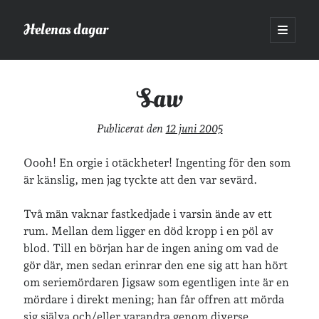
Helenas dagar
öppna
primär
Sidopanel
meny
Helenas dagar
>
Film
>
Saw
Saw
Sök
Publicerat den
12 juni 2005
Sök
Oooh! En orgie i otäckheter! Ingenting för den som
är känslig, men jag tyckte att den var sevärd.
Två män vaknar fastkedjade i varsin ände av ett
rum. Mellan dem ligger en död kropp i en pöl av
Hej!
blod. Till en början har de ingen aning om vad de
Jag heter Helena och är mamma till Ava och Sander, fru till Jonas
gör där, men sedan erinrar den ene sig att han hört
och frontendutvecklare på Tieto. Jag tycker om läsande, skrivande,
om seriemördaren Jigsaw som egentligen inte är en
geocaching, löpning och att dricka te.
Mer om mig här.
mördare i direkt mening; han får offren att mörda
»
Om lösenordsskyddade inlägg
sig själva och/eller varandra genom diverse