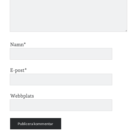
Jag bokför
min läsning på Goodreads
.
Geocaching
Namn*
E-post*
Webbplats