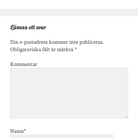
Arkiv
Arkiv
Lämna ett svar
Din e-postadress kommer inte publiceras.
Just nu läser jag
Obligatoriska fält är märkta
*
Kommentar
Namn*