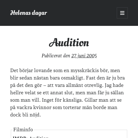
Helenas dagar
öppna
primär
Sidopanel
meny
Helenas dagar
>
Film
>
Audition
Audition
Sök
Publicerat den
27 juni 2005
Sök
Det börjar lovande som en mysskräckis bör, men
blir sedan nästan bara osmakligt. Fast den är ju bra
på det den gör – att vara allmänt otrevlig. Jag hade
hellre velat se ett annat slut, men man får ju sällan
som man vill. Inget för känsliga. Gillar man att se
Hej!
på vackra kvinnor som torterar män borde man
Jag heter Helena och är mamma till Ava och Sander, fru till Jonas
dock bli nöjd.
och frontendutvecklare på Tieto. Jag tycker om läsande, skrivande,
geocaching, löpning och att dricka te.
Mer om mig här.
Filminfo
»
Om lösenordsskyddade inlägg