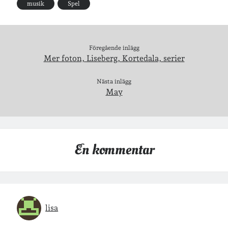
musik
Spel
Arkiv
Arkiv
Föregående inlägg
Mer foton, Liseberg, Kortedala, serier
Just nu läser jag
Nästa inlägg
May
En kommentar
lisa