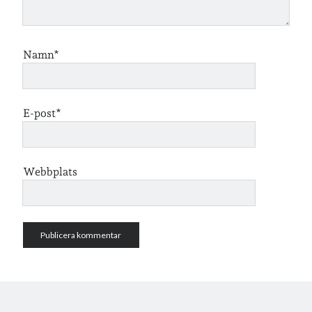
café & restaurang
Bröllop
dator
festligheter
foto
e-böcker
Namn*
frågor & svar
fåglar
fågelskådning
Göteborg
födelsedag
geocaching
E-post*
hemmet
hemsidan
ikea
jobb
löpning
lopp
läsning
Webbplats
månadsbild
musik
nobelpristagare
resor
pappersböcker
shopping
skolan
skor
Skriva
släkt
te
stockholm
utflykter
tågsemester
teater