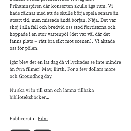
Frihamnspiren där konserten skulle äga rum. Vi
hade räknat med att de skulle börja spela senare än
Senaste inläggen
utsatt tid, men missade ändå början. Nåja. Det var
Sista semesterveckan
skoj i alla fall och bredvid oss stod fjortisarna och
Från Hälleforsnäs till Katrineholm på Sörmlandsleden
hoppade i en stor vattenpöl (det var väl där det
Nu är jag 46 år
fanns plats + rätt bra sikt mot scenen). Vi aktade
Två veckor på Öland
oss för pölen.
Jonas 47 år!
Igår blev det en lat dag då vi lyckades se inte mindre
än fyra filmer!
May
,
Birth
,
For a few dollars more
Senaste kommentarer
och
Groundhog day
.
Karin
om
Vålådalsfyrkanten 2024
Nu ska vi in till stan och lämna tillbaka
Maria
om
Vår bröllopsdikt
biblioteksböcker…
Fredrik D
om
Läste i Språktidningen om SÖ-stilen…
Andrew
om
Söder runt 2023
Mandalorian, vandring och sommarväder – Helenas dagar
om
Publicerat i
Film
Vandring mellan Ösmo och Segersäng i sommarväder