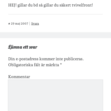
HEJ! gillar du bd så gillar du säkert tvivelfront!
Jag bokför
min läsning på Goodreads
.
#
29 maj 2007
Svara
Geocaching
Lämna ett svar
Din e-postadress kommer inte publiceras.
Obligatoriska fält är märkta
*
Inlägg om geocaching
Kommentar
Etiketter
barn
barnkläder
bibliotekslån