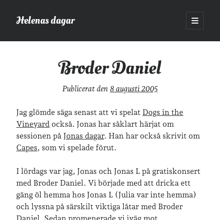
Helenas dagar
öppna
primär
Sidopanel
meny
Helenas dagar
>
Film
>
Broder Daniel
Broder Daniel
Sök
Publicerat den
8 augusti 2005
Sök
Jag glömde säga senast att vi spelat
Dogs in the
Vineyard
också. Jonas har såklart härjat om
sessionen på
Jonas dagar
. Han har också skrivit om
Capes
, som vi spelade förut.
Hej!
I lördags var jag, Jonas och J
onas L på gratiskonsert
Jag heter Helena och är mamma till Ava och Sander, fru till Jonas
med Broder D
aniel. Vi började med att dricka ett
och frontendutvecklare på Tieto. Jag tycker om läsande, skrivande,
gäng öl hemma hos J
onas L (Julia var inte hemma)
geocaching, löpning och att dricka te.
Mer om mig här.
och lyssna på särskilt viktiga låtar med Broder
»
Om lösenordsskyddade inlägg
D
aniel. Sedan promenerade vi iväg mot