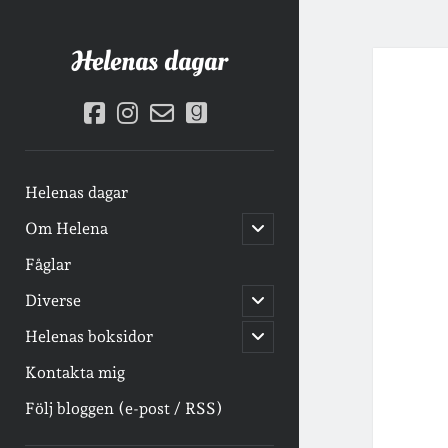
Helenas dagar
facebook
instagram
email-
goodreads
form
Helenas dagar
öppna
Om Helena
undermeny
Fåglar
öppna
Diverse
undermeny
öppna
Helenas boksidor
undermeny
Kontakta mig
Följ bloggen (e-post / RSS)