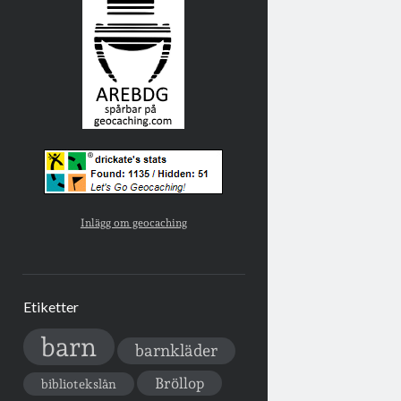
Inlägg om geocaching
Etiketter
barn
barnkläder
Bröllop
bibliotekslån