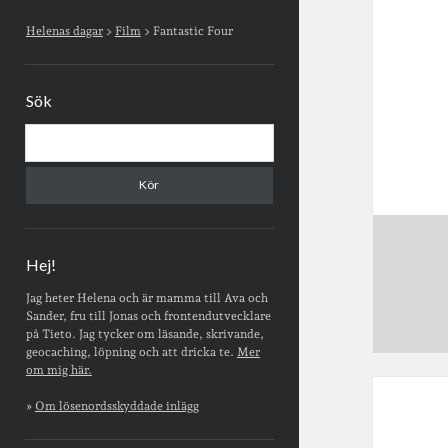
Sidopanel
Helenas dagar
>
Film
>
Fantastic Four
Sök
Sök
Hej!
Jag heter Helena och är mamma till Ava och
Sander, fru till Jonas och frontendutvecklare
på Tieto. Jag tycker om läsande, skrivande,
geocaching, löpning och att dricka te.
Mer
om mig här.
»
Om lösenordsskyddade inlägg