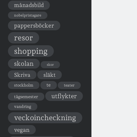
månadsbild
nobelpristagare
pappersböcker
resor
shopping
skolan
skor
Skriva
släkt
te
stockholm
teater
utflykter
tågsemester
vandring
veckoincheckning
vegan