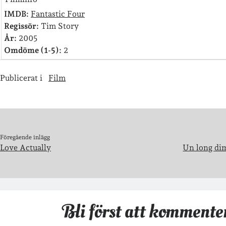
IMDB:
Fantastic Four
Regissör:
Tim Story
År:
2005
Omdöme (1-5):
2
Publicerat i
Film
Föregående inlägg
Love Actually
Un long dim
Bli först att kommente