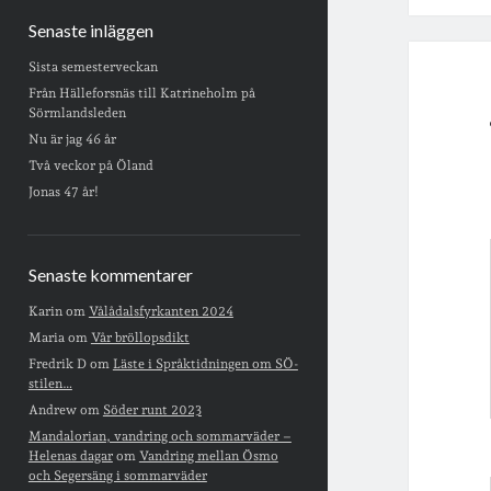
Senaste inläggen
Sista semesterveckan
Från Hälleforsnäs till Katrineholm på
Sörmlandsleden
Nu är jag 46 år
Två veckor på Öland
Jonas 47 år!
Senaste kommentarer
Karin
om
Vålådalsfyrkanten 2024
Maria
om
Vår bröllopsdikt
Fredrik D
om
Läste i Språktidningen om SÖ-
stilen…
Andrew
om
Söder runt 2023
Mandalorian, vandring och sommarväder –
Helenas dagar
om
Vandring mellan Ösmo
och Segersäng i sommarväder