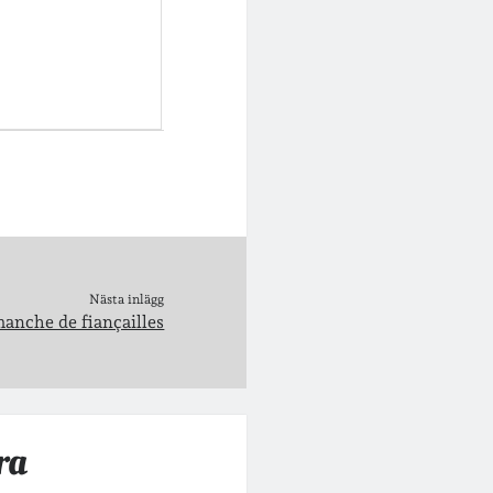
Nästa inlägg
anche de fiançailles
ra