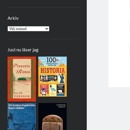
Arkiv
Arkiv
Just nu läser jag