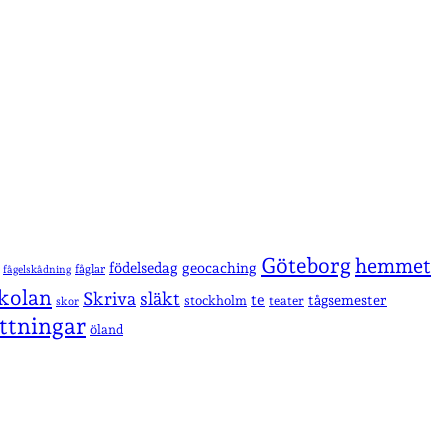
Göteborg
hemmet
födelsedag
geocaching
fåglar
fågelskådning
kolan
Skriva
släkt
te
stockholm
tågsemester
teater
skor
ttningar
öland