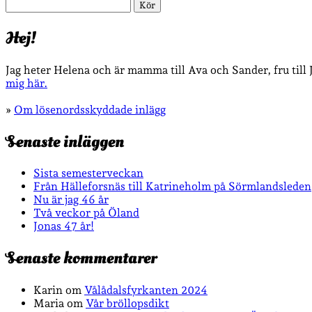
Sök
Hej!
Jag heter Helena och är mamma till Ava och Sander, fru till
mig här.
»
Om lösenordsskyddade inlägg
Senaste inläggen
Sista semesterveckan
Från Hälleforsnäs till Katrineholm på Sörmlandsleden
Nu är jag 46 år
Två veckor på Öland
Jonas 47 år!
Senaste kommentarer
Karin
om
Vålådalsfyrkanten 2024
Maria
om
Vår bröllopsdikt