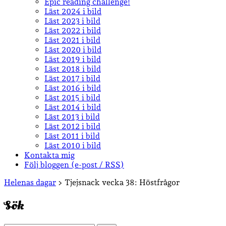
Epic reading challenge!
Läst 2024 i bild
Läst 2023 i bild
Läst 2022 i bild
Läst 2021 i bild
Läst 2020 i bild
Läst 2019 i bild
Läst 2018 i bild
Läst 2017 i bild
Läst 2016 i bild
Läst 2015 i bild
Läst 2014 i bild
Läst 2013 i bild
Läst 2012 i bild
Läst 2011 i bild
Läst 2010 i bild
Kontakta mig
Följ bloggen (e-post / RSS)
Sidopanel
Helenas dagar
>
Tjejsnack vecka 38: Höstfrågor
Sök