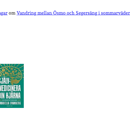
agar
om
Vandring mellan Ösmo och Segersäng i sommarväder