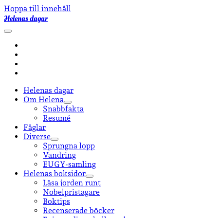
Hoppa till innehåll
Helenas dagar
öppna
primär
facebook
meny
instagram
email-
form
goodreads
Helenas dagar
Om Helena
öppna
Snabbfakta
undermeny
Resumé
Fåglar
Diverse
öppna
Sprungna lopp
undermeny
Vandring
EUGY-samling
Helenas boksidor
öppna
Läsa jorden runt
undermeny
Nobelpristagare
Boktips
Recenserade böcker