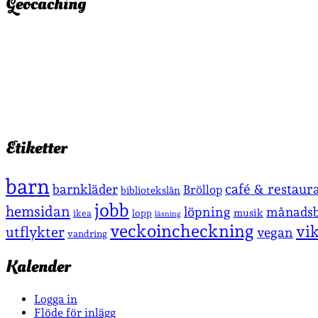
Geocaching
Etiketter
barn
café & restaur
barnkläder
Bröllop
bibliotekslån
jobb
hemsidan
löpning
månadsb
musik
lopp
ikea
läsning
veckoincheckning
vi
utflykter
vegan
vandring
Kalender
Logga in
Flöde för inlägg