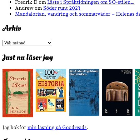
Fredrik D
om
Läste i Språktidningen om SÖ-stilen…
Andrew
om
Söder runt 2023
Mandalorian, vandring och sommarväder – Helenas d
Arkiv
Arkiv
Just nu läser jag
Jag bokför
min läsning på Goodreads
.