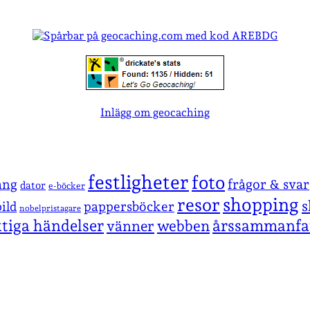
Inlägg om geocaching
festligheter
foto
ang
frågor & svar
dator
e-böcker
shopping
resor
s
pappersböcker
ild
nobelpristagare
ktiga händelser
årssammanfa
vänner
webben