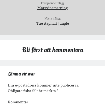
Föregående inlägg
Marsvinsmatning
Jag bokför
min läsning på Goodreads
.
Nästa inlägg
The Asphalt Jungle
Geocaching
Bli först att kommentera
Inlägg om geocaching
Lämna ett svar
Din e-postadress kommer inte publiceras.
Etiketter
Obligatoriska fält är märkta
*
barn
barnkläder
bibliotekslån
Kommentar