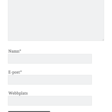
café & restaurang
Bröllop
dator
festligheter
foto
e-böcker
frågor & svar
fåglar
fågelskådning
Göteborg
födelsedag
geocaching
hemmet
hemsidan
ikea
Namn*
jobb
löpning
lopp
läsning
månadsbild
musik
nobelpristagare
resor
E-post*
pappersböcker
shopping
skolan
skor
Webbplats
Skriva
släkt
te
stockholm
utflykter
tågsemester
teater