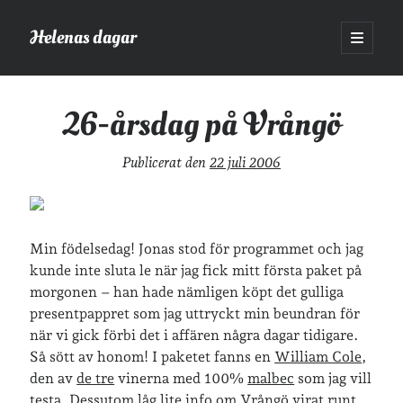
Helenas dagar
öppna
primär
Sidopanel
meny
Helenas dagar
>
26-årsdag på Vrångö
26-årsdag på Vrångö
Sök
Publicerat den
22 juli 2006
Sök
Min födelsedag! Jonas stod för programmet och jag
kunde inte sluta le när jag fick mitt första paket på
morgonen – han hade nämligen köpt det gulliga
Hej!
presentpappret som jag uttryckt min beundran för
Jag heter Helena och är mamma till Ava och Sander, fru till Jonas
när vi gick förbi det i affären några dagar tidigare.
och frontendutvecklare på Tieto. Jag tycker om läsande, skrivande,
Så sött av honom! I paketet fanns en
William Cole
,
geocaching, löpning och att dricka te.
Mer om mig här.
den av
de tre
vinerna med 100%
malbec
som jag vill
»
Om lösenordsskyddade inlägg
testa. Dessutom låg lite info om
Vrångö
virat runt