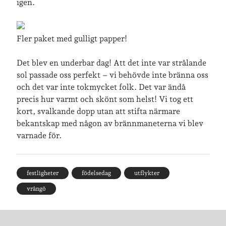
igen.
Arkiv
Arkiv
Fler paket med gulligt papper!
Det blev en underbar dag! Att det inte var strålande
Just nu läser jag
sol passade oss perfekt – vi behövde inte bränna oss
och det var inte tokmycket folk. Det var ändå
precis hur varmt och skönt som helst! Vi tog ett
kort, svalkande dopp utan att stifta närmare
bekantskap med någon av brännmaneterna vi blev
varnade för.
festligheter
födelsedag
utflykter
vrångö