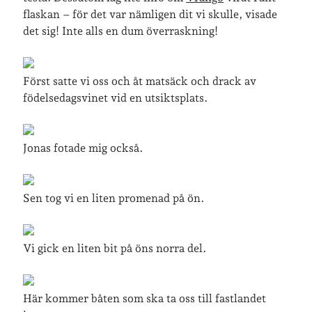
flaskan – för det var nämligen dit vi skulle, visade
det sig! Inte alls en dum överraskning!
Senaste inläggen
Sista semesterveckan
Från Hälleforsnäs till Katrineholm på Sörmlandsleden
Först satte vi oss och åt matsäck och drack av
Nu är jag 46 år
födelsedagsvinet vid en utsiktsplats.
Två veckor på Öland
Jonas 47 år!
Jonas fotade mig också.
Senaste kommentarer
Sen tog vi en liten promenad på ön.
Karin
om
Vålådalsfyrkanten 2024
Maria
om
Vår bröllopsdikt
Fredrik D
om
Läste i Språktidningen om SÖ-stilen…
Vi gick en liten bit på öns norra del.
Andrew
om
Söder runt 2023
Mandalorian, vandring och sommarväder – Helenas dagar
om
Vandring mellan Ösmo och Segersäng i sommarväder
Här kommer båten som ska ta oss till fastlandet