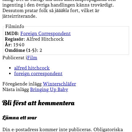
ingenting i den övriga handlingen känns trovärdigt.
Dessutom pratar folk så
jäääkla
fort, vilket är
jätteirriterande.
Filminfo
IMDB:
Foreign Correspondent
Regissör:
Alfred Hitchcock
År:
1940
Omdöme (1-5):
2
Publicerat i
Film
alfred hitchcock
foreign correspondent
Föregående inlägg
Winterschläfer
Nästa inlägg
Bringing Up Baby
Bli först att kommentera
Lämna ett svar
Din e-postadress kommer inte publiceras.
Obligatoriska