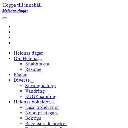
Hoppa till innehåll
Helenas dagar
öppna
primär
facebook
meny
instagram
email-
form
goodreads
Helenas dagar
Om Helena
öppna
Snabbfakta
undermeny
Resumé
Fåglar
Diverse
öppna
Sprungna lopp
undermeny
Vandring
EUGY-samling
Helenas boksidor
öppna
Läsa jorden runt
undermeny
Nobelpristagare
Boktips
Recenserade böcker