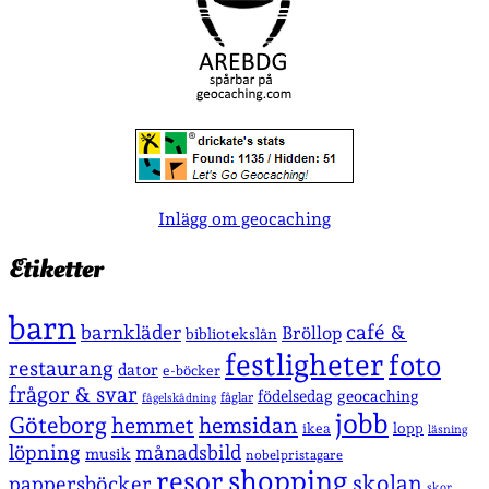
Inlägg om geocaching
Etiketter
barn
café &
barnkläder
Bröllop
bibliotekslån
festligheter
foto
restaurang
dator
e-böcker
frågor & svar
födelsedag
geocaching
fåglar
fågelskådning
jobb
Göteborg
hemmet
hemsidan
lopp
ikea
läsning
löpning
månadsbild
musik
nobelpristagare
shopping
resor
skolan
pappersböcker
skor