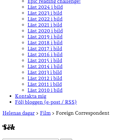
Epic reading challenge!
Läst 2024 i bild
Läst 2023 i bild
Läst 2022 i bild
Läst 2021 i bild
Läst 2020 i bild
Läst 2019 i bild
Läst 2018 i bild
Läst 2017 i bild
Läst 2016 i bild
Läst 2015 i bild
Läst 2014 i bild
Läst 2013 i bild
Läst 2012 i bild
Läst 2011 i bild
Läst 2010 i bild
Kontakta mig
Följ bloggen (e-post / RSS)
Sidopanel
Helenas dagar
>
Film
>
Foreign Correspondent
Sök