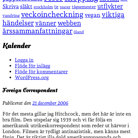
utflykter
Skriva
släkt
te
stockholm
tågsemester
teater
veckoincheckning
viktiga
vegan
vandring
händelser
vänner
webben
årssammanfattningar
öland
Kalender
Logga in
Flöde för inlägg
Flöde för kommentarer
WordPress.org
Foreign Correspondent
Publicerat den
21 december 2006
För det mesta gillar jag Hitchcock, men det här är inte en
bra film. Den utspelar sig 1939 och vi får följa en
amerikansk utrikeskorrespondent som reder ut härvor i
London. Filmen är tydligt antinazistisk, men känns mest
fånig. Det är riktigt illa dold amerikapropaganda och