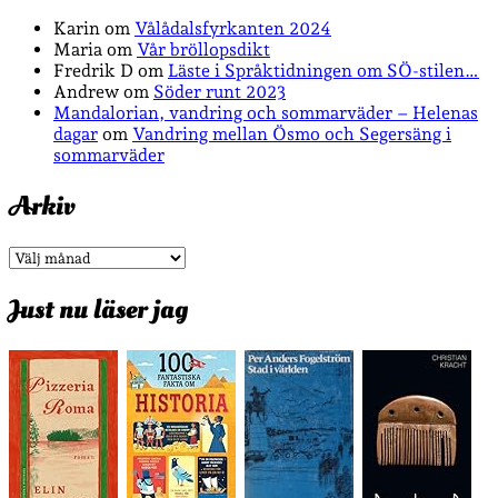
Karin
om
Vålådalsfyrkanten 2024
Maria
om
Vår bröllopsdikt
Fredrik D
om
Läste i Språktidningen om SÖ-stilen…
Andrew
om
Söder runt 2023
Mandalorian, vandring och sommarväder – Helenas
dagar
om
Vandring mellan Ösmo och Segersäng i
sommarväder
Arkiv
Arkiv
Just nu läser jag