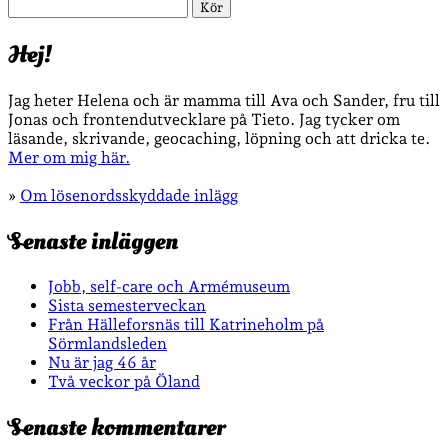
Sök
Hej!
Jag heter Helena och är mamma till Ava och Sander, fru till
Jonas och frontendutvecklare på Tieto. Jag tycker om
läsande, skrivande, geocaching, löpning och att dricka te.
Mer om mig här.
»
Om lösenordsskyddade inlägg
Senaste inläggen
Jobb, self-care och Armémuseum
Sista semesterveckan
Från Hälleforsnäs till Katrineholm på
Sörmlandsleden
Nu är jag 46 år
Två veckor på Öland
Senaste kommentarer