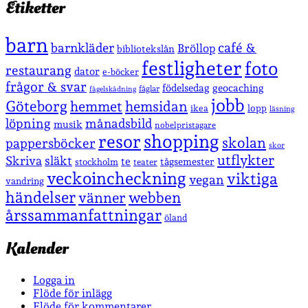
Etiketter
barn
café &
barnkläder
Bröllop
bibliotekslån
festligheter
foto
restaurang
dator
e-böcker
frågor & svar
födelsedag
geocaching
fåglar
fågelskådning
jobb
Göteborg
hemmet
hemsidan
lopp
ikea
läsning
löpning
månadsbild
musik
nobelpristagare
shopping
resor
skolan
pappersböcker
skor
utflykter
Skriva
släkt
te
stockholm
tågsemester
teater
veckoincheckning
viktiga
vegan
vandring
händelser
vänner
webben
årssammanfattningar
öland
Kalender
Logga in
Flöde för inlägg
Flöde för kommentarer