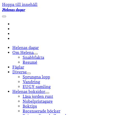
Hoppa till innehåll
Helenas dagar
öppna
primär
facebook
meny
instagram
email-
form
goodreads
Helenas dagar
Om Helena
öppna
Snabbfakta
undermeny
Resumé
Fåglar
Diverse
öppna
Sprungna lopp
undermeny
Vandring
EUGY-samling
Helenas boksidor
öppna
Läsa jorden runt
undermeny
Nobelpristagare
Boktips
Recenserade böcker