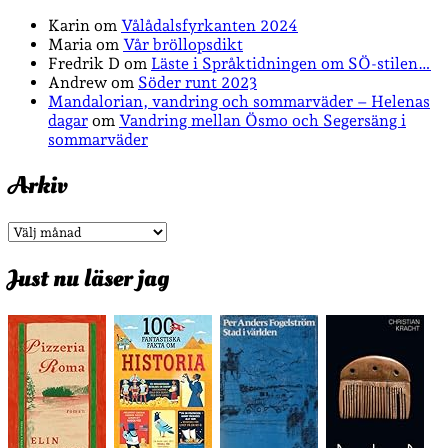
Karin
om
Vålådalsfyrkanten 2024
Maria
om
Vår bröllopsdikt
Fredrik D
om
Läste i Språktidningen om SÖ-stilen…
Andrew
om
Söder runt 2023
Mandalorian, vandring och sommarväder – Helenas
dagar
om
Vandring mellan Ösmo och Segersäng i
sommarväder
Arkiv
Arkiv
Just nu läser jag