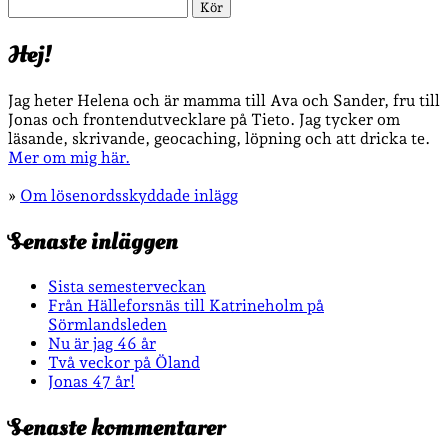
Sök
Hej!
Jag heter Helena och är mamma till Ava och Sander, fru till
Jonas och frontendutvecklare på Tieto. Jag tycker om
läsande, skrivande, geocaching, löpning och att dricka te.
Mer om mig här.
»
Om lösenordsskyddade inlägg
Senaste inläggen
Sista semesterveckan
Från Hälleforsnäs till Katrineholm på
Sörmlandsleden
Nu är jag 46 år
Två veckor på Öland
Jonas 47 år!
Senaste kommentarer