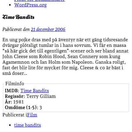
WordPress.org
Time Bandits
Publicerat den
21 december 2006
En ung pojke dras med på äventyr när ett gäng tidsresande
dvärgar plötsligt tumlar in i hans sovrum. Vi får en massa
“så här gick det till egentligen”-scener och ser bland annat
John Cleese som Robin Hood, Sean Connery som kung
Agamemnon och Ian Holm som Napoleon. Ganska roligt,
fast det blir lite för mycket för mig. Cleese & co är bäst i
små doser…
Filminfo
IMDB:
Time Bandits
Regissör:
Terry Gilliam
År:
1981
Omdöme (1-5):
3
Publicerat i
Film
time bandits