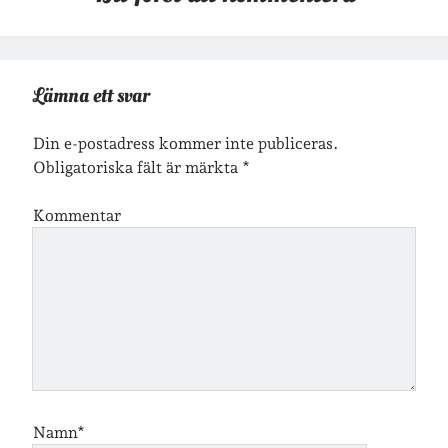
Arkiv
Arkiv
Lämna ett svar
Din e-postadress kommer inte publiceras.
Just nu läser jag
Obligatoriska fält är märkta
*
Kommentar
Namn*