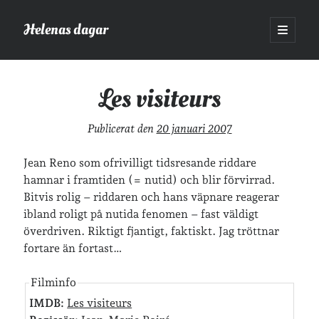
Helenas dagar
öppna
primär
Sidopanel
meny
Helenas dagar
>
Film
>
Les visiteurs
Les visiteurs
Sök
Publicerat den
20 januari 2007
Sök
Jean Reno som ofrivilligt tidsresande riddare
hamnar i framtiden (= nutid) och blir förvirrad.
Bitvis rolig – riddaren och hans väpnare reagerar
ibland roligt på nutida fenomen – fast väldigt
överdriven. Riktigt fjantigt, faktiskt. Jag tröttnar
Hej!
fortare än fortast…
Jag heter Helena och är mamma till Ava och Sander, fru till Jonas
och frontendutvecklare på Tieto. Jag tycker om läsande, skrivande,
Filminfo
geocaching, löpning och att dricka te.
Mer om mig här.
IMDB:
Les visiteurs
»
Om lösenordsskyddade inlägg