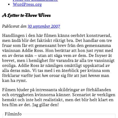
WordPress.org
A Letter to Three Wives
Publicerat den
30 september 2007
Handlingen i den här filmen känns oerhört konstruerad,
men ändå blir det faktiskt riktigt bra. Det handlar om tre
fruar som får ett gemensamt brev från den gemensamma
väninnan Addie Ross. Hon berättar att hon just rymt med
en av deras män – utan att säga vem av dem. De fnyser åt
brevet, men i hemlighet för varandra är alla tre vansinnigt
oroliga. Addie Ross är nämligen omåttligt uppskattad av
alla deras män. Vi tas med i en återblick per kvinna som
förklarar varför just
hon
oroar sig för att just
hennes
man
kan ha rymt.
Filmen bjuder på intressanta skildringar av förhållanden
och otryggheten kvinnorna känner. Scenariot är verkligen
hemskt och inte helt realistiskt, men det blir helt klart en
bra film av det. Jag gillar den!
Filminfo