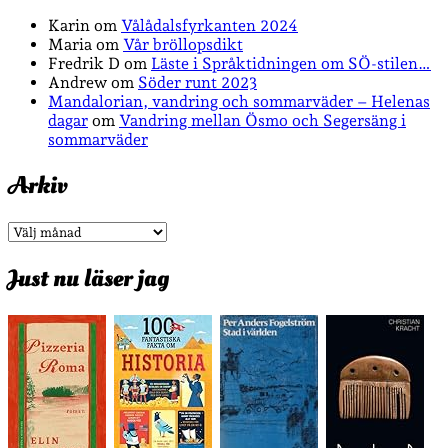
Karin
om
Vålådalsfyrkanten 2024
Maria
om
Vår bröllopsdikt
Fredrik D
om
Läste i Språktidningen om SÖ-stilen…
Andrew
om
Söder runt 2023
Mandalorian, vandring och sommarväder – Helenas
dagar
om
Vandring mellan Ösmo och Segersäng i
sommarväder
Arkiv
Arkiv
Just nu läser jag