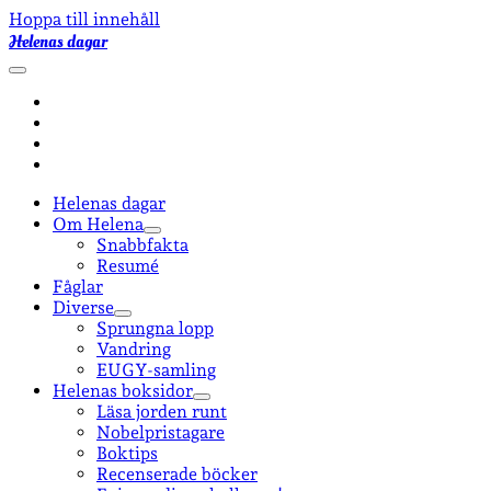
Hoppa till innehåll
Helenas dagar
öppna
primär
facebook
meny
instagram
email-
form
goodreads
Helenas dagar
Om Helena
öppna
Snabbfakta
undermeny
Resumé
Fåglar
Diverse
öppna
Sprungna lopp
undermeny
Vandring
EUGY-samling
Helenas boksidor
öppna
Läsa jorden runt
undermeny
Nobelpristagare
Boktips
Recenserade böcker