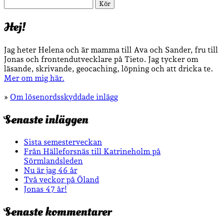
Sök
Hej!
Jag heter Helena och är mamma till Ava och Sander, fru till
Jonas och frontendutvecklare på Tieto. Jag tycker om
läsande, skrivande, geocaching, löpning och att dricka te.
Mer om mig här.
»
Om lösenordsskyddade inlägg
Senaste inläggen
Sista semesterveckan
Från Hälleforsnäs till Katrineholm på
Sörmlandsleden
Nu är jag 46 år
Två veckor på Öland
Jonas 47 år!
Senaste kommentarer