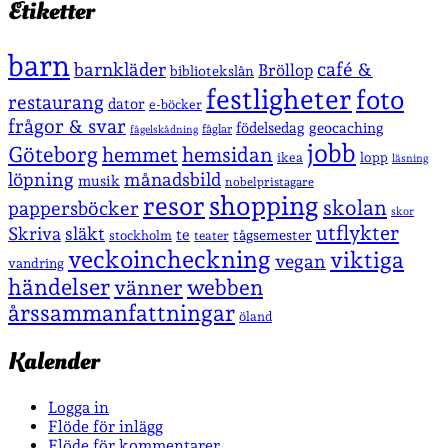
Etiketter
barn
café &
barnkläder
Bröllop
bibliotekslån
festligheter
foto
restaurang
dator
e-böcker
frågor & svar
födelsedag
geocaching
fåglar
fågelskådning
jobb
Göteborg
hemmet
hemsidan
lopp
ikea
läsning
löpning
månadsbild
musik
nobelpristagare
shopping
resor
skolan
pappersböcker
skor
utflykter
Skriva
släkt
te
stockholm
tågsemester
teater
veckoincheckning
viktiga
vegan
vandring
händelser
vänner
webben
årssammanfattningar
öland
Kalender
Logga in
Flöde för inlägg
Flöde för kommentarer