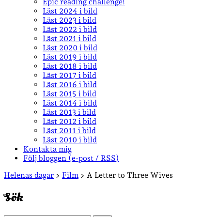
Epic reading challenge!
Läst 2024 i bild
Läst 2023 i bild
Läst 2022 i bild
Läst 2021 i bild
Läst 2020 i bild
Läst 2019 i bild
Läst 2018 i bild
Läst 2017 i bild
Läst 2016 i bild
Läst 2015 i bild
Läst 2014 i bild
Läst 2013 i bild
Läst 2012 i bild
Läst 2011 i bild
Läst 2010 i bild
Kontakta mig
Följ bloggen (e-post / RSS)
Sidopanel
Helenas dagar
>
Film
>
A Letter to Three Wives
Sök