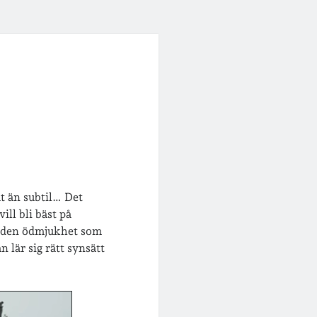
t än subtil… Det
ill bli bäst på
lt den ödmjukhet som
 lär sig rätt synsätt