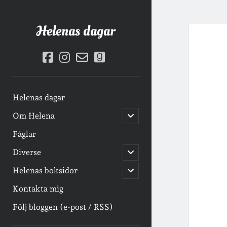
Helenas dagar
facebook
instagram
email-
goodreads
form
Helenas dagar
öppna
Om Helena
undermeny
Fåglar
öppna
Diverse
undermeny
öppna
Helenas boksidor
undermeny
Kontakta mig
Följ bloggen (e-post / RSS)