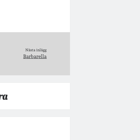
Nästa inlägg
Barbarella
ra