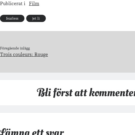
Publicerat i
Film
fearless
jet li
Föregående inlägg
Trois couleurs: Rouge
Bli först att kommente
Lämna ett svar