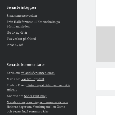
Senaste inläggen
Sista semesterveckan
Från Hälleforsnäs till Katrineholm på
Sörmlandsleden
Nu är jag 46 år
Två veckor på Öland
Jonas 47 år!
Senaste kommentarer
Karin
om
Vålådalsfyrkanten 2024
Maria
om
Vår bröllopsdikt
Fredrik D
om
Läste i Språktidningen om SÖ-
stilen…
Andrew
om
Söder runt 2023
Mandalorian, vandring och sommarväder –
Helenas dagar
om
Vandring mellan Ösmo
och Segersäng i sommarväder