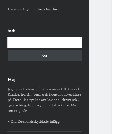
Sidopanel
Helenas dagar
>
Film
>
Fearless
Sök
Sök
Hej!
Jag heter Helena och är mamma till Ava och
Sander, fru till Jonas och frontendutvecklare
på Tieto. Jag tycker om läsande, skrivande,
geocaching, löpning och att dricka te.
Mer
om mig här.
»
Om lösenordsskyddade inlägg