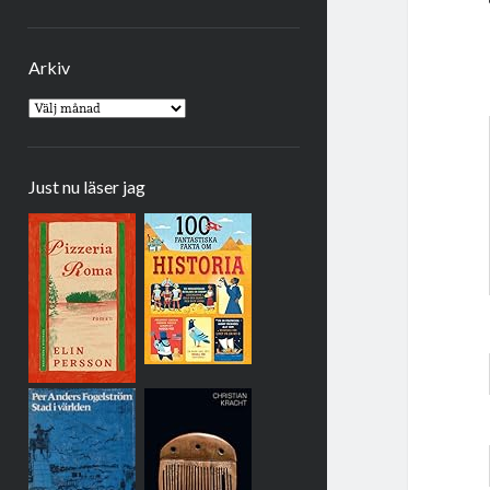
Arkiv
Arkiv
Just nu läser jag