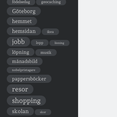
födelsedag
geocaching
Göteborg
hemmet
hemsidan
ikea
jobb
lopp
läsning
löpning
musik
månadsbild
nobelpristagare
pappersböcker
resor
shopping
skolan
skor