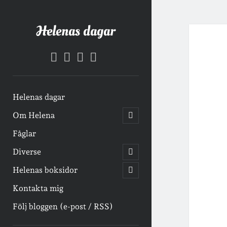
Helenas dagar
facebook
instagram
email-
goodreads
form
Helenas dagar
öppna
Om Helena
undermeny
Fåglar
öppna
Diverse
undermeny
öppna
Helenas boksidor
undermeny
Kontakta mig
Följ bloggen (e-post / RSS)