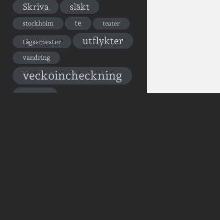
Skriva
släkt
te
stockholm
teater
utflykter
tågsemester
vandring
veckoincheckning
vegan
viktiga händelser
vänner
webben
årssammanfattningar
öland
Kalender