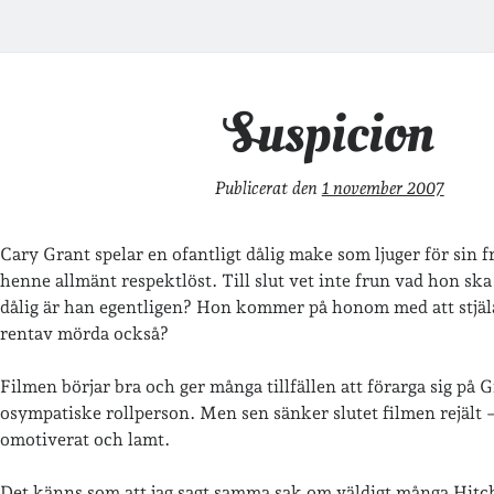
Suspicion
Publicerat den
1 november 2007
Cary Grant spelar en ofantligt dålig make som ljuger för sin 
henne allmänt respektlöst. Till slut vet inte frun vad hon ska
dålig är han egentligen? Hon kommer på honom med att stjä
rentav mörda också?
Filmen börjar bra och ger många tillfällen att förarga sig på G
osympatiske rollperson. Men sen sänker slutet filmen rejält –
omotiverat och lamt.
Det känns som att jag sagt samma sak om väldigt många Hitc