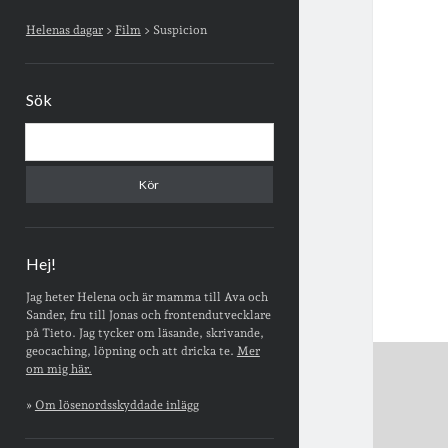
Sidopanel
Helenas dagar
>
Film
>
Suspicion
Sök
Sök
Hej!
Jag heter Helena och är mamma till Ava och
Sander, fru till Jonas och frontendutvecklare
på Tieto. Jag tycker om läsande, skrivande,
geocaching, löpning och att dricka te.
Mer
om mig här.
»
Om lösenordsskyddade inlägg