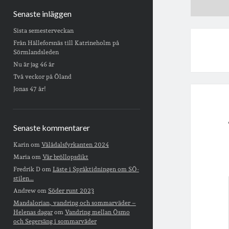
Senaste inläggen
Sista semesterveckan
Från Hälleforsnäs till Katrineholm på
Sörmlandsleden
Nu är jag 46 år
Två veckor på Öland
Jonas 47 år!
Senaste kommentarer
Karin
om
Vålådalsfyrkanten 2024
Maria
om
Vår bröllopsdikt
Fredrik D
om
Läste i Språktidningen om SÖ-
stilen…
Andrew
om
Söder runt 2023
Mandalorian, vandring och sommarväder –
Helenas dagar
om
Vandring mellan Ösmo
och Segersäng i sommarväder