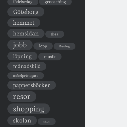
födelsedag
geocaching
Göteborg
hemmet
hemsidan
ikea
jobb
lopp
läsning
löpning
musik
månadsbild
nobelpristagare
pappersböcker
resor
shopping
skolan
skor