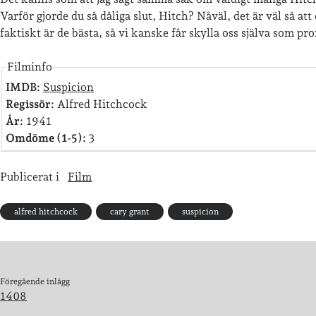
Varför gjorde du så dåliga slut, Hitch? Nåväl, det är väl så at
faktiskt är de bästa, så vi kanske får skylla oss själva som pr
Filminfo
IMDB:
Suspicion
Regissör:
Alfred Hitchcock
År:
1941
Omdöme (1-5):
3
Publicerat i
Film
alfred hitchcock
cary grant
suspicion
Föregående inlägg
1408