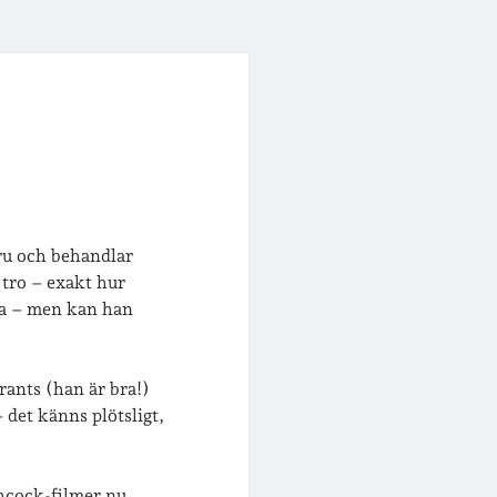
fru och behandlar
 tro – exakt hur
la – men kan han
rants (han är bra!)
 det känns plötsligt,
hcock-filmer nu.