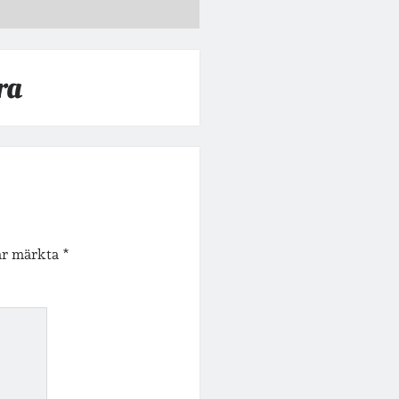
ra
 är märkta
*