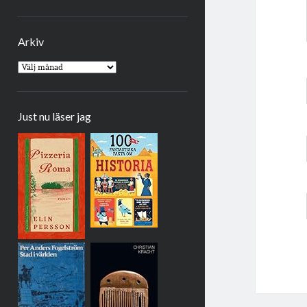
Arkiv
Arkiv
Just nu läser jag