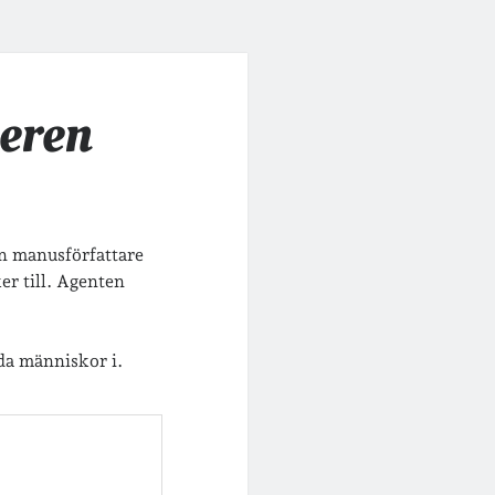
eren
 en manusförfattare
r till. Agenten
oda människor i.