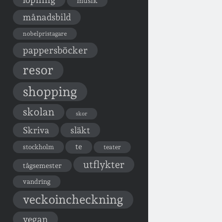
musik
månadsbild
nobelpristagare
pappersböcker
resor
shopping
skolan
skor
Skriva
släkt
te
stockholm
teater
utflykter
tågsemester
vandring
veckoincheckning
vegan