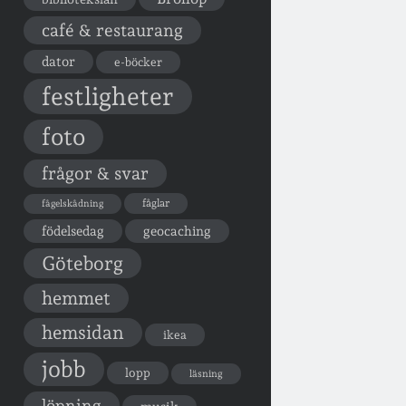
café & restaurang
dator
e-böcker
festligheter
foto
frågor & svar
fåglar
fågelskådning
födelsedag
geocaching
Göteborg
hemmet
hemsidan
ikea
jobb
lopp
läsning
löpning