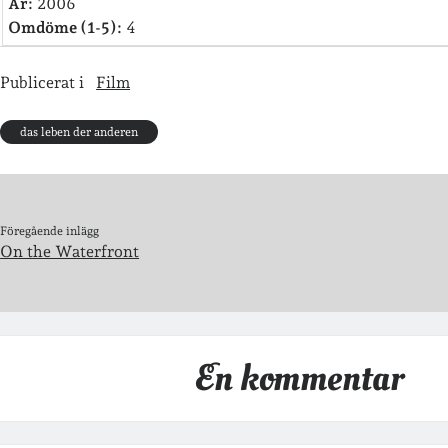
År:
2006
Omdöme (1-5):
4
Publicerat i
Film
das leben der anderen
Föregående inlägg
On the Waterfront
En kommentar