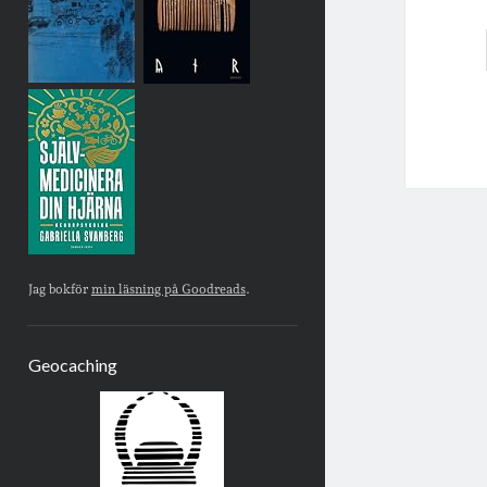
Jag bokför
min läsning på Goodreads
.
Geocaching