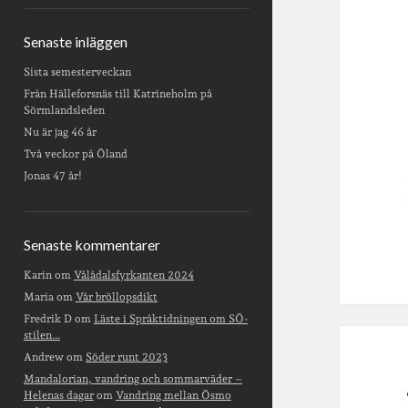
Senaste inläggen
Sista semesterveckan
Från Hälleforsnäs till Katrineholm på
Sörmlandsleden
Nu är jag 46 år
Två veckor på Öland
Jonas 47 år!
Senaste kommentarer
Karin
om
Vålådalsfyrkanten 2024
Maria
om
Vår bröllopsdikt
Fredrik D
om
Läste i Språktidningen om SÖ-
stilen…
Andrew
om
Söder runt 2023
Mandalorian, vandring och sommarväder –
Helenas dagar
om
Vandring mellan Ösmo