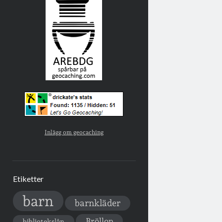
Inlägg om geocaching
Etiketter
barn
barnkläder
Bröllop
bibliotekslån