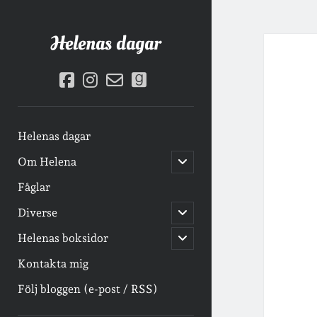
Helenas dagar
facebook
instagram
email-
goodreads
form
Helenas dagar
öppna
Om Helena
undermeny
Fåglar
öppna
Diverse
undermeny
öppna
Helenas boksidor
undermeny
Kontakta mig
Följ bloggen (e-post / RSS)