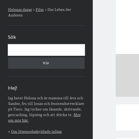
Sidopanel
Helenas dagar
>
Film
>
Das Leben der
Anderen
Sök
Sök
Hej!
Jag heter Helena och är mamma till Ava och
Sander, fru till Jonas och frontendutvecklare
på Tieto. Jag tycker om läsande, skrivande,
geocaching, löpning och att dricka te.
Mer
om mig här.
»
Om lösenordsskyddade inlägg