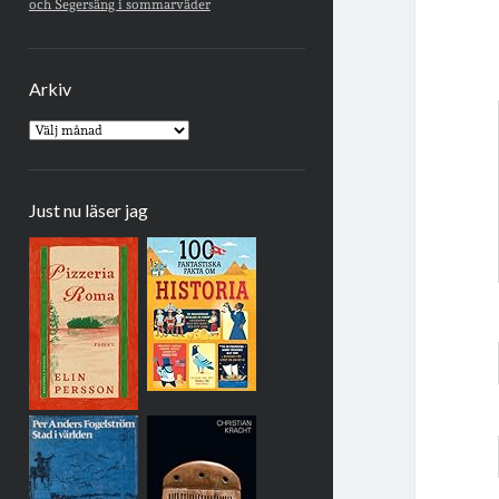
och Segersäng i sommarväder
Arkiv
Arkiv
Just nu läser jag