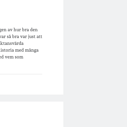
agen av hur bra den
r så bra var just att
ruktansvärda
 historia med många
med vem som