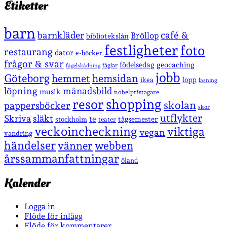
Etiketter
barn
café &
barnkläder
Bröllop
bibliotekslån
festligheter
foto
restaurang
dator
e-böcker
frågor & svar
födelsedag
geocaching
fåglar
fågelskådning
jobb
Göteborg
hemmet
hemsidan
lopp
ikea
läsning
löpning
månadsbild
musik
nobelpristagare
shopping
resor
skolan
pappersböcker
skor
utflykter
Skriva
släkt
te
stockholm
tågsemester
teater
veckoincheckning
viktiga
vegan
vandring
händelser
vänner
webben
årssammanfattningar
öland
Kalender
Logga in
Flöde för inlägg
Flöde för kommentarer