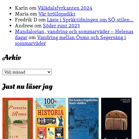
Karin
om
Vålådalsfyrkanten 2024
Maria
om
Vår bröllopsdikt
Fredrik D
om
Läste i Språktidningen om SÖ-stilen…
Andrew
om
Söder runt 2023
Mandalorian, vandring och sommarväder – Helenas
dagar
om
Vandring mellan Ösmo och Segersäng i
sommarväder
Arkiv
Arkiv
Just nu läser jag