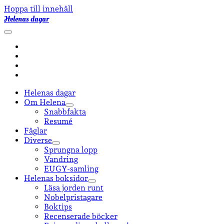
Hoppa till innehåll
Helenas dagar
öppna
primär
facebook
meny
instagram
email-
form
goodreads
Helenas dagar
Om Helena
öppna
Snabbfakta
undermeny
Resumé
Fåglar
Diverse
öppna
Sprungna lopp
undermeny
Vandring
EUGY-samling
Helenas boksidor
öppna
Läsa jorden runt
undermeny
Nobelpristagare
Boktips
Recenserade böcker