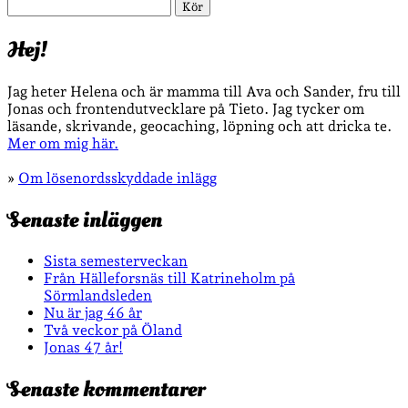
Sök
Hej!
Jag heter Helena och är mamma till Ava och Sander, fru till
Jonas och frontendutvecklare på Tieto. Jag tycker om
läsande, skrivande, geocaching, löpning och att dricka te.
Mer om mig här.
»
Om lösenordsskyddade inlägg
Senaste inläggen
Sista semesterveckan
Från Hälleforsnäs till Katrineholm på
Sörmlandsleden
Nu är jag 46 år
Två veckor på Öland
Jonas 47 år!
Senaste kommentarer