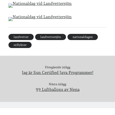
Senaste inläggen
Sista semesterveckan
Från Hälleforsnäs till Katrineholm på Sörmlandsleden
Nu är jag 46 år
landvetter
landvettersjön
nationaldagen
Två veckor på Öland
utflykter
Jonas 47 år!
Senaste kommentarer
Föregående inlägg
Jag är Sun Certified Java Programmer!
Karin
om
Vålådalsfyrkanten 2024
Maria
om
Vår bröllopsdikt
Nästa inlägg
Fredrik D
om
Läste i Språktidningen om SÖ-stilen…
99 Luftballons av Nena
Andrew
om
Söder runt 2023
Mandalorian, vandring och sommarväder – Helenas dagar
om
Vandring mellan Ösmo och Segersäng i sommarväder