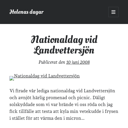
Helenas dagar
öppna
primär
Sidopanel
meny
Helenas dagar
>
Nationaldag vid Landvettersjön
Nationaldag vid
Landvettersjön
Sök
Sök
Publicerat den
10 juni 2008
Vi firade vår lediga nationaldag vid Landvettersjön
Hej!
och avnjöt härlig promenad och picnic. Dåligt
Jag heter Helena och är mamma till Ava och Sander, fru till Jonas
solskyddade som vi var brände vi oss röda och jag
och frontendutvecklare på Tieto. Jag tycker om läsande, skrivande,
fick tillfälle att testa att kyla min vetekudde i frysen
geocaching, löpning och att dricka te.
Mer om mig här.
i stället för att värma den i micron…
»
Om lösenordsskyddade inlägg