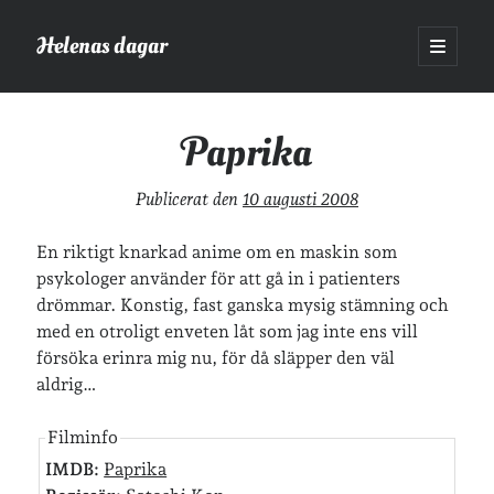
Helenas dagar
öppna
primär
Sidopanel
meny
Helenas dagar
>
Film
>
Paprika
Paprika
Sök
Publicerat den
10 augusti 2008
Sök
En riktigt knarkad anime om en maskin som
psykologer använder för att gå in i patienters
drömmar. Konstig, fast ganska mysig stämning och
med en otroligt enveten låt som jag inte ens vill
försöka erinra mig nu, för då släpper den väl
Hej!
aldrig…
Jag heter Helena och är mamma till Ava och Sander, fru till Jonas
och frontendutvecklare på Tieto. Jag tycker om läsande, skrivande,
Filminfo
geocaching, löpning och att dricka te.
Mer om mig här.
IMDB:
Paprika
»
Om lösenordsskyddade inlägg