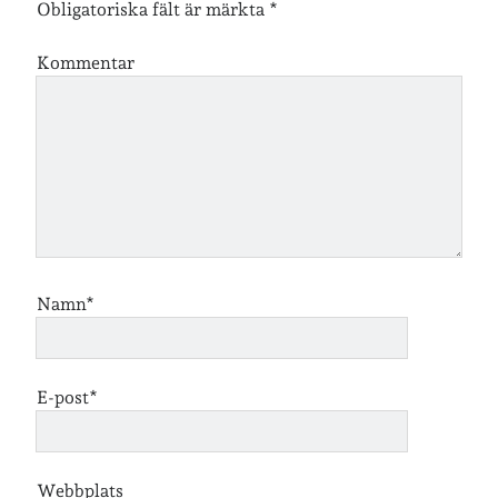
Obligatoriska fält är märkta
*
Kommentar
Jag bokför
min läsning på Goodreads
.
Geocaching
Namn*
E-post*
Webbplats