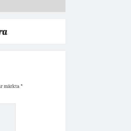
ra
 är märkta
*