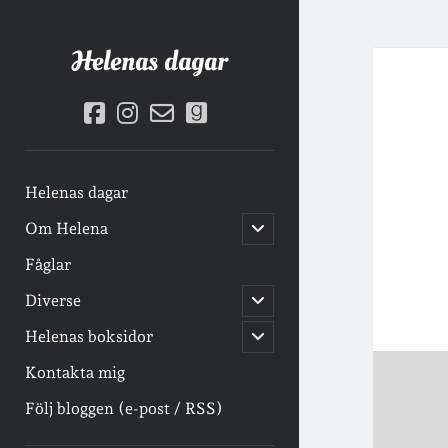
Helenas dagar
facebook
instagram
email-
goodreads
form
Helenas dagar
öppna
Om Helena
undermeny
Fåglar
öppna
Diverse
undermeny
öppna
Helenas boksidor
undermeny
Kontakta mig
Följ bloggen (e-post / RSS)