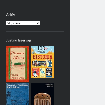
Arkiv
Arkiv
Just nu läser jag