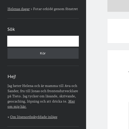
Sidopanel
Helenas dagar
>
Fotar orkidé genom fönstret
Sök
Sök
Hej!
Jag heter Helena och är mamma till Ava och
Sander, fru till Jonas och frontendutvecklare
på Tieto. Jag tycker om läsande, skrivande,
geocaching, löpning och att dricka te.
Mer
om mig här.
»
Om lösenordsskyddade inlägg