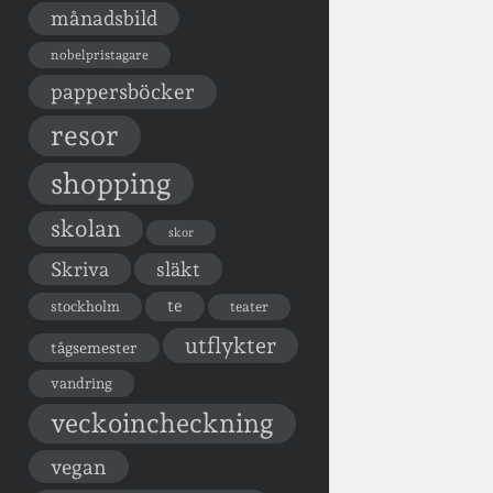
månadsbild
nobelpristagare
pappersböcker
resor
shopping
skolan
skor
Skriva
släkt
te
stockholm
teater
utflykter
tågsemester
vandring
veckoincheckning
vegan