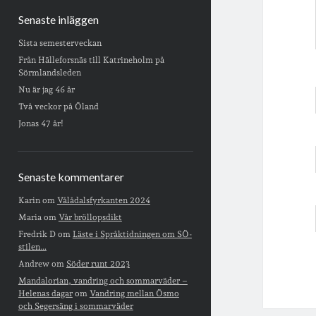
Senaste inläggen
Sista semesterveckan
Från Hälleforsnäs till Katrineholm på
Sörmlandsleden
Nu är jag 46 år
Två veckor på Öland
Jonas 47 år!
Senaste kommentarer
Karin
om
Vålådalsfyrkanten 2024
Maria
om
Vår bröllopsdikt
Fredrik D
om
Läste i Språktidningen om SÖ-
stilen…
Andrew
om
Söder runt 2023
Mandalorian, vandring och sommarväder –
Helenas dagar
om
Vandring mellan Ösmo
och Segersäng i sommarväder