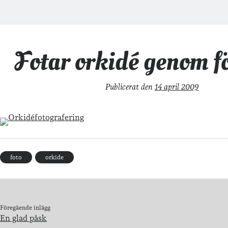
Fotar orkidé genom f
Publicerat den
14 april 2009
foto
orkide
Föregående inlägg
En glad påsk