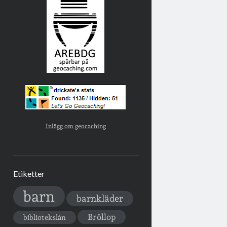
Inlägg om geocaching
Etiketter
barn
barnkläder
Bröllop
bibliotekslån