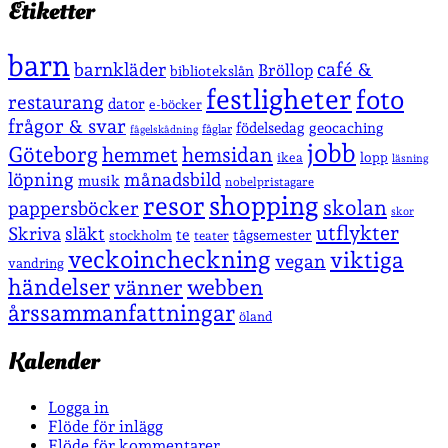
Etiketter
barn
café &
barnkläder
Bröllop
bibliotekslån
festligheter
foto
restaurang
dator
e-böcker
frågor & svar
födelsedag
geocaching
fåglar
fågelskådning
jobb
Göteborg
hemmet
hemsidan
lopp
ikea
läsning
löpning
månadsbild
musik
nobelpristagare
shopping
resor
skolan
pappersböcker
skor
utflykter
Skriva
släkt
te
stockholm
tågsemester
teater
veckoincheckning
viktiga
vegan
vandring
händelser
vänner
webben
årssammanfattningar
öland
Kalender
Logga in
Flöde för inlägg
Flöde för kommentarer