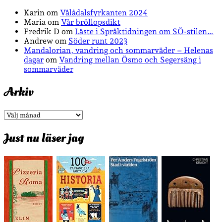
Karin
om
Vålådalsfyrkanten 2024
Maria
om
Vår bröllopsdikt
Fredrik D
om
Läste i Språktidningen om SÖ-stilen…
Andrew
om
Söder runt 2023
Mandalorian, vandring och sommarväder – Helenas
dagar
om
Vandring mellan Ösmo och Segersäng i
sommarväder
Arkiv
Arkiv
Just nu läser jag