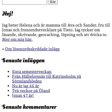
Sök
Hej!
Jag heter Helena och är mamma till Ava och Sander, fru till
Jonas och frontendutvecklare på Tieto. Jag tycker om
läsande, skrivande, geocaching, löpning och att dricka te.
Mer om mig här.
»
Om lösenordsskyddade inlägg
Senaste inläggen
Sista semesterveckan
Från Hälleforsnäs till Katrineholm på
Sörmlandsleden
Nu är jag 46 år
Två veckor på Öland
Jonas 47 år!
Senaste kommentarer