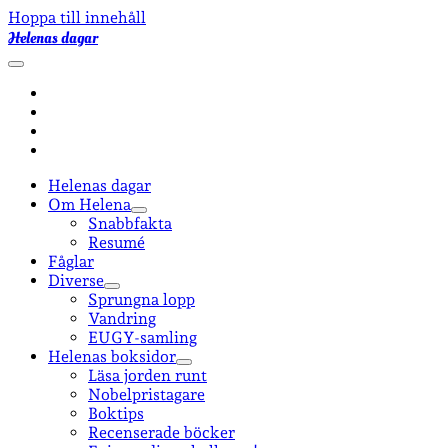
Hoppa till innehåll
Helenas dagar
öppna
primär
facebook
meny
instagram
email-
form
goodreads
Helenas dagar
Om Helena
öppna
Snabbfakta
undermeny
Resumé
Fåglar
Diverse
öppna
Sprungna lopp
undermeny
Vandring
EUGY-samling
Helenas boksidor
öppna
Läsa jorden runt
undermeny
Nobelpristagare
Boktips
Recenserade böcker