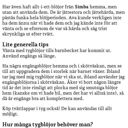
Har även haft allt-i-ett-blöjor från
Simba
hemma, men
utan att använda dem. De är jättestora och jättehårda, men
påstås funka hela blöjperioden. Ava kunde verkligen inte
ha dem ännu när vi hade dem och jag kände inte för att
vänta och se eftersom de var så hårda och såg trist
skrynkliga ut efter tvätt.
Lite generella tips
Vänta med tygblöjor tills barnbecket har kommit ut.
Använd engångs så länge.
Ha några engångsblöjor hemma och i skötväskan, men se
till att uppgradera dem i storlek när barnet växer. Ibland
tar jag med mig tygblöjor när vi ska ut, ibland använder jag
engångsblöjorna i skötväskan. Åker vi bort någon längre
tid är det inte rimligt att plocka med sig smutsiga blöjor
hem (kanske om vi hade bil, men det har vi alltså inte), så
då är engångs bra att komplettera med.
Köp tvättlappar i tyg också! De kan användas till allt
möjligt.
Hur många tygblöjor behöver man?