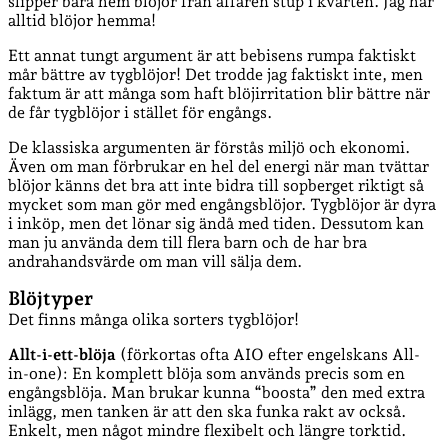
slipper bära hem blöjor från affären stup i kvarten. Jag har
alltid blöjor hemma!
Ett annat tungt argument är att bebisens rumpa faktiskt
mår bättre av tygblöjor! Det trodde jag faktiskt inte, men
faktum är att många som haft blöjirritation blir bättre när
de får tygblöjor i stället för engångs.
De klassiska argumenten är förstås miljö och ekonomi.
Även om man förbrukar en hel del energi när man tvättar
blöjor känns det bra att inte bidra till sopberget riktigt så
mycket som man gör med engångsblöjor. Tygblöjor är dyra
i inköp, men det lönar sig ändå med tiden. Dessutom kan
man ju använda dem till flera barn och de har bra
andrahandsvärde om man vill sälja dem.
Blöjtyper
Det finns många olika sorters tygblöjor!
Allt-i-ett-blöja
(förkortas ofta AIO efter engelskans All-
in-one): En komplett blöja som används precis som en
engångsblöja. Man brukar kunna “boosta” den med extra
inlägg, men tanken är att den ska funka rakt av också.
Enkelt, men något mindre flexibelt och längre torktid.