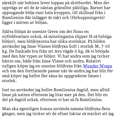
särskilt när bebisen lever loppan på skötbordet. Men det
uppvägs av att de är nästan gränslöst pålitliga. Barnet har
uppsugande blöja runt hela kroppen, till skillnad från i
BumGenius där inlägget är rakt och (förhoppningsvis)
ligger i mitten av blöjan.
Själva blöjan är onesize (även om det finns en
nyföddvariant också, så minstingarna slipper få så bylsiga
blöjor), men blöjbyxorna har olika storlekar. På bilden
använder jag Imse Vimses blöjbyxa Soft i storlek M, 7-10
kg. De funkade bra från att Ava vägde 6 kg, då vi började
med den här typen av blöjor. Vi har andra som jag tycker
bättre om, både från Imse Vimse och andra. Relativt
nyligen köpte jag en onesize-blöjbyxa från
Wonder Wraps
och om den fortfarande passar när de andra jag har blir för
små köper jag hellre fler såna än uppgraderar Imses i
storlek.
Just nu använder jag hellre BumGenius dagtid, men alltid
Imse på natten eftersom jag litar mer på den. Det blir en
del på dagtid också, eftersom vi har så få BumGenius.
Man ska egentligen kunna använda samma blöjbyxa flera
gånger, men jag tycker att de oftast luktar så mycket att jag