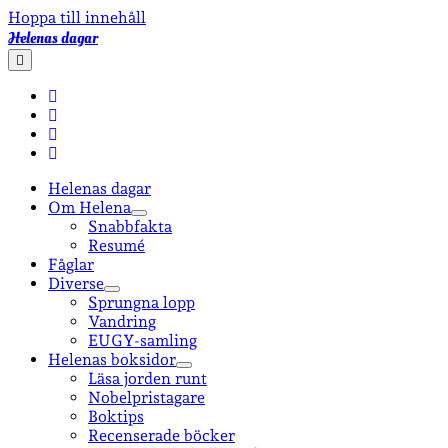
Hoppa till innehåll
Helenas dagar
öppna
primär
meny
facebook
instagram
email-
form
goodreads
Helenas dagar
Om Helena
öppna
Snabbfakta
undermeny
Resumé
Fåglar
Diverse
öppna
Sprungna lopp
undermeny
Vandring
EUGY-samling
Helenas boksidor
öppna
Läsa jorden runt
undermeny
Nobelpristagare
Boktips
Recenserade böcker