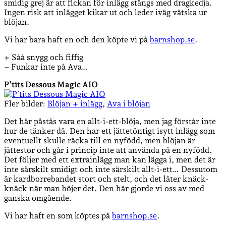
smidig grej är att fickan för inlägg stängs med dragkedja.
Ingen risk att inlägget kikar ut och leder iväg vätska ur
blöjan.
Vi har bara haft en och den köpte vi på
barnshop.se
.
+ Såå snygg och fiffig
– Funkar inte på Ava…
P’tits Dessous Magic AIO
Fler bilder:
Blöjan + inlägg
,
Ava i blöjan
Det här påstås vara en allt-i-ett-blöja, men jag förstår inte
hur de tänker då. Den har ett jättetöntigt isytt inlägg som
eventuellt skulle räcka till en nyfödd, men blöjan är
jättestor och går i princip inte att använda på en nyfödd.
Det följer med ett extrainlägg man kan lägga i, men det är
inte särskilt smidigt och inte särskilt allt-i-ett… Dessutom
är kardborrebandet stort och stelt, och det låter knäck-
knäck när man böjer det. Den här gjorde vi oss av med
ganska omgående.
Vi har haft en som köptes på
barnshop.se
.