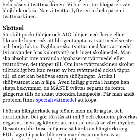
hela påsen i tvättmaskinen. Vi har en stor blöjpåse i vår
blöjhink också. När vi tvättar lyfter vi in hela påsen i
tvättmaskinen.
Skötsel
Särskilt pocketblöjor och AIO-blöjor med fleece eller
liknande löper risk att bli igentäppta av tvättmedelsrester
och börja lukta. Tygblöjor ska tvättas med
lite
tvättmedel
(vi använder Icas kulörtvätt) och inget sköljmedel. Man
ska absolut inte använda såpabaserat tvättmedel eller
tvättnötter, det täpper till. Om inte tvättmaskinen sköljer
tillräckligt bra kan rester av bra tvättmedel också täppa
till, så det kan behövas extra sköljningar. Ättika i
sköljvattnet kan hjälpa. Även inlägg gjorda i hampa kan
skapa bekymmer, de MÅSTE tvättas separat de första
gångerna tills de slutat utsöndra hampaolja. Får man ändå
problem finns
specialtvättmedel
att köpa.
I början hängtorkade jag blöjor, men nu är jag lat och
torktumlar. Det gör förstås att miljö och ekonomi påverkas
negativt, men jag känner att min tid också är värd mycket.
Dessutom blir Imse-blöjorna så hårda av hängtorkning.
PUL-lagret i pocketblöjorna mår dessutom bra av att