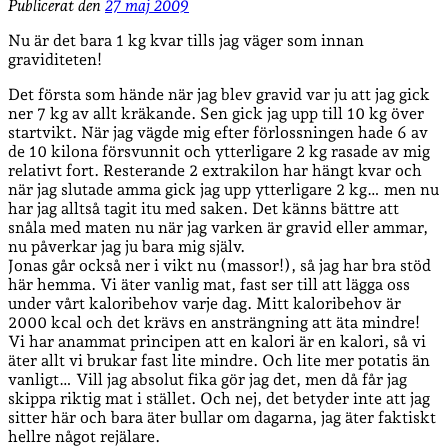
Publicerat den
27 maj 2009
Nu är det bara 1 kg kvar tills jag väger som innan
graviditeten!
Det första som hände när jag blev gravid var ju att jag gick
ner 7 kg av allt kräkande. Sen gick jag upp till 10 kg över
startvikt. När jag vägde mig efter förlossningen hade 6 av
de 10 kilona försvunnit och ytterligare 2 kg rasade av mig
relativt fort. Resterande 2 extrakilon har hängt kvar och
när jag slutade amma gick jag upp ytterligare 2 kg… men nu
har jag alltså tagit itu med saken. Det känns bättre att
snåla med maten nu när jag varken är gravid eller ammar,
nu påverkar jag ju bara mig själv.
Jonas går också ner i vikt nu (massor!), så jag har bra stöd
här hemma. Vi äter vanlig mat, fast ser till att lägga oss
under vårt kaloribehov varje dag. Mitt kaloribehov är
2000 kcal och det krävs en ansträngning att äta mindre!
Vi har anammat principen att en kalori är en kalori, så vi
äter allt vi brukar fast lite mindre. Och lite mer potatis än
vanligt… Vill jag absolut fika gör jag det, men då får jag
skippa riktig mat i stället. Och nej, det betyder inte att jag
sitter här och bara äter bullar om dagarna, jag äter faktiskt
hellre något rejälare.