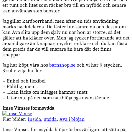
ett tunt och litet som räcker bra till en nyfödd och senare
kan användas som booster.
Jag gillar kardborrband, men efter en tids användning
märks nackdelarna. De fäster lite sämre nu och dessutom
kan Ava slita upp dem själv nu när hon är större, så det
gäller att ha kläder över. Men jag tycker fortfarande att det
är smidigare än knappar, mycket enklare och du kan fästa
dem precis där du vill snarare än bara där det finns
knappar.
Jag har köpt våra hos
barnshop.se
och vi har 9 stycken.
Skulle vilja ha fler.
+ Enkel och flexibel
+ Pålitlig, men…
– …kan läcka om inlägget hamnar snett
– Litar inte på den som nattblöja pga ovanstående
Imse Vimses formsydda
Fler bilder:
Insida
,
utsida
,
Ava i blöjan
Imse Vimses formsydda blöjor är besvärligare att sätta på,