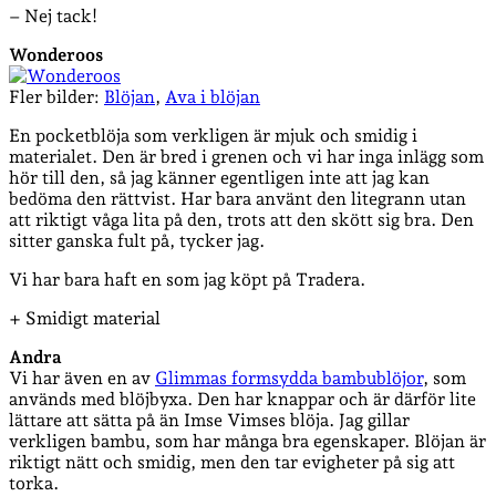
– Nej tack!
Wonderoos
Fler bilder:
Blöjan
,
Ava i blöjan
En pocketblöja som verkligen är mjuk och smidig i
materialet. Den är bred i grenen och vi har inga inlägg som
hör till den, så jag känner egentligen inte att jag kan
bedöma den rättvist. Har bara använt den litegrann utan
att riktigt våga lita på den, trots att den skött sig bra. Den
sitter ganska fult på, tycker jag.
Vi har bara haft en som jag köpt på Tradera.
+ Smidigt material
Andra
Vi har även en av
Glimmas formsydda bambublöjor
, som
används med blöjbyxa. Den har knappar och är därför lite
lättare att sätta på än Imse Vimses blöja. Jag gillar
verkligen bambu, som har många bra egenskaper. Blöjan är
riktigt nätt och smidig, men den tar evigheter på sig att
torka.