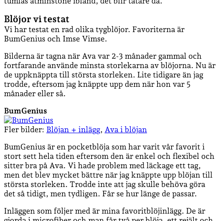
tumlas åtminstone ibland, det blir tätare då.
Blöjor vi testat
Vi har testat en rad olika tygblöjor. Favoriterna är
BumGenius och Imse Vimse.
Bilderna är tagna när Ava var 2-3 månader gammal och
fortfarande använde minsta storlekarna av blöjorna. Nu är
de uppknäppta till största storleken. Lite tidigare än jag
trodde, eftersom jag knäppte upp dem när hon var 5
månader eller så.
BumGenius
Fler bilder:
Blöjan + inlägg
,
Ava i blöjan
BumGenius är en pocketblöja som har varit vår favorit i
stort sett hela tiden eftersom den är enkel och flexibel och
sitter bra på Ava. Vi hade problem med läckage ett tag,
men det blev mycket bättre när jag knäppte upp blöjan till
största storleken. Trodde inte att jag skulle behöva göra
det så tidigt, men tydligen. Får se hur länge de passar.
Inläggen som följer med är mina favoritblöjinlägg. De är
gjorda i microfiber och man får två per blöja, ett rejält och