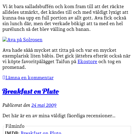
Vi åt bara salladsbuffén och kom fram till att det räckte
alldeles utmärkt, det kändes till och med väldigt lyxigt att
kunna ösa upp en full portion av allt gott. Ava fick också
sin lunch där, men det verkade bökigt att ta med en hel
purélunch så det blev välling och banan.
Ava hade sååå mycket att titta på och var en mycket
exemplarisk liten bäbis. Det gick jättebra efteråt också när
vi köpte favoritpålägget Taifun på
Ekostore
och tog en
promenad.
Lämna en kommentar
Breakfast on Pluto
Publicerat den
24 maj 2009
Det här är en av mina väldigt fåordiga recensioner…
Filminfo
IMDB:
Breakfast on Pluto