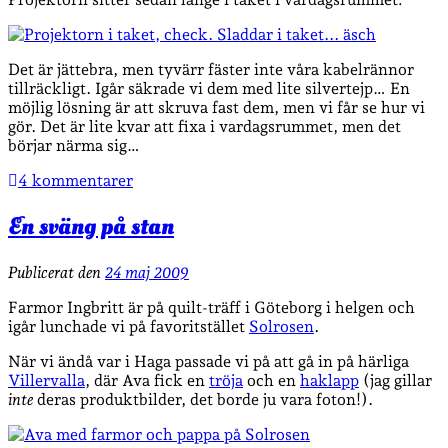
Det är jättebra, men tyvärr fäster inte våra kabelrännor
tillräckligt. Igår säkrade vi dem med lite silvertejp… En
möjlig lösning är att skruva fast dem, men vi får se hur vi
gör. Det är lite kvar att fixa i vardagsrummet, men det
börjar närma sig…
4 kommentarer
En sväng på stan
Publicerat den
24 maj 2009
Farmor Ingbritt är på quilt-träff i Göteborg i helgen och
igår lunchade vi på favoritstället
Solrosen
.
När vi ändå var i Haga passade vi på att gå in på härliga
Villervalla
, där Ava fick en
tröja
och en
haklapp
(jag gillar
inte
deras produktbilder, det borde ju vara foton!).