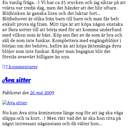
En vanlig fråga. :) Vi har ca 25 stycken och jag siktar på att
tvätta var tredje dag, men det händer att det blir oftare.
Blöjhinken är ganska liten och det luktar fort…
Blöjbehovet är olika från barn till barn och man får helt
enkelt prova sig fram. Mitt tips är att köpa någon enstaka
av flera sorter till att börja med för att komma underfund
med vilken som är bäst. Köp sen fler av de som är bra och
sälj de som inte funkar. Komplettera med engångsblöjor i
början om det behövs, hellre än att köpa jättemånga dyra
blöjor som inte funkar. Köper man begagnat blir det
förstås avsevärt billigare än nya.
7 kommentarer
Ava sitter
Publicerat den
26 maj 2009
Nu kan Ava sitta åtminstone länge nog för att jag ska våga
släppa och ta kort. :) Men rätt vad det är ska hon titta på
något intressant någonstans och då välter hon…