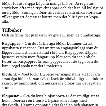
blöjor för att slippa köpa så många blöjor. Då regleras
storleken ofta med tryckknappar och det kan bli bylsigt på
en nyfödd. Somliga blöjor tillverkas i flera olika storlekar
vilket gör att de passar bättre men det blir dyrt att köpa
alla.
Tillbehör
Och så finns det ju massor av grejer… men de oumbärliga:
Rispapper
– Om du får kletiga blöjor kommer du att
uppskatta rispapper. Det är tunna engångsinlägg som du
lägger närmast barnets hud i blöjan. Rispappret släpper
igenom vätska men fångar upp klet som du sen enkelt
lyfter ur. Rispappret är som papper med lite tyg i och du
kan i regel spola ner det i toaletten.
Blöjhink
– Med lock! Du behöver någonstans att förvara
smutsiga blöjor innan tvätt. Lock är nödvändigt, det luktar
skarpt av ammoniak om nerkissade blöjor när de legat en
stund.
Blöjpåsar
– Ska du byta blöjor borta är det smidigt att ta
hem blöjorna i en liten PUL-påse som stängs med
dragkedja. Hemma öppnar du dragkedjan och slänger in