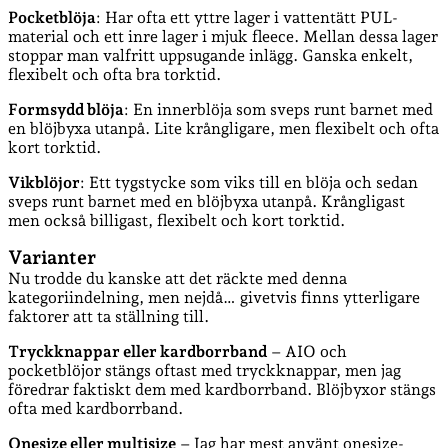
Pocketblöja
: Har ofta ett yttre lager i vattentätt PUL-
material och ett inre lager i mjuk fleece. Mellan dessa lager
stoppar man valfritt uppsugande inlägg. Ganska enkelt,
flexibelt och ofta bra torktid.
Formsydd blöja
: En innerblöja som sveps runt barnet med
en blöjbyxa utanpå. Lite krångligare, men flexibelt och ofta
kort torktid.
Vikblöjor
: Ett tygstycke som viks till en blöja och sedan
sveps runt barnet med en blöjbyxa utanpå. Krångligast
men också billigast, flexibelt och kort torktid.
Varianter
Nu trodde du kanske att det räckte med denna
kategoriindelning, men nejdå… givetvis finns ytterligare
faktorer att ta ställning till.
Tryckknappar eller kardborrband
– AIO och
pocketblöjor stängs oftast med tryckknappar, men jag
föredrar faktiskt dem med kardborrband. Blöjbyxor stängs
ofta med kardborrband.
Onesize eller multisize
– Jag har mest använt onesize-