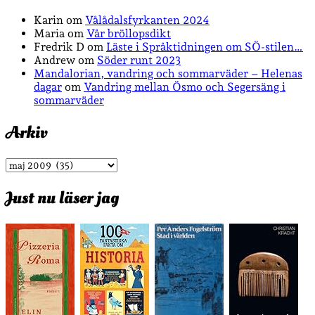
Karin
om
Vålådalsfyrkanten 2024
Maria
om
Vår bröllopsdikt
Fredrik D
om
Läste i Språktidningen om SÖ-stilen…
Andrew
om
Söder runt 2023
Mandalorian, vandring och sommarväder – Helenas
dagar
om
Vandring mellan Ösmo och Segersäng i
sommarväder
Arkiv
Arkiv
Just nu läser jag