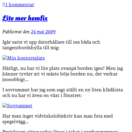
1 kommentar
Lite mer hemfix
Publicerat den
24 maj 2009
Igår satte vi upp datorhållare till oss båda och
tangentbordshylla till mig:
Härligt, nu har vi lite plats ovanpå borden igen! Men jag
känner tyvärr att vi måste höja borden nu, det verkar
joooobbigt…
I sovrummet har jag som sagt ställt en ny liten klädkista
och nu har vi även en växt i fönstret:
Har man inget vidvinkelobjektiv kan man fota med
spegelvägg…
Projektorn sitter sedan länge i taket i vardagsrummet: