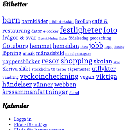
Etiketter
barn
café &
barnkläder
Bröllop
bibliotekslån
festligheter
foto
restaurang
dator
e-böcker
frågor & svar
födelsedag
geocaching
fåglar
fågelskådning
jobb
Göteborg
hemmet
hemsidan
lopp
ikea
läsning
löpning
månadsbild
musik
nobelpristagare
shopping
resor
skolan
pappersböcker
skor
utflykter
Skriva
släkt
te
stockholm
tågsemester
teater
veckoincheckning
viktiga
vegan
vandring
händelser
vänner
webben
årssammanfattningar
öland
Kalender
Logga in
Flöde för inlägg