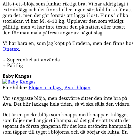
Allt-i-ett-blöja som funkar riktigt bra. Vi har aldrig lagt i
extrainlägg och det finns heller ingen särskild ficka för att
göra det, men det går förstås att lägga i löst. Finns i olika
storlekar, vi har M, 4-10 kg. Upplever den som väldigt
pålitlig, men vi har inte testat den på natten eller utsatt
den för maximala påfrestningar av något slag.
Vi har bara en, som jag köpt på Tradera, men den finns hos
Onetex
.
+ Superenkel att använda
+ Pålitlig
Baby Kangas
Fler bilder:
Blöjan + inlägg
,
Ava i blöjan
Vår snyggaste blöja, men dessvärre sitter den inte bra på
Ava. Det blir läckage hela tiden, så vi ska sälja den vidare.
Det är en pocketblöja som knäpps med knappar. Inlägget
som följer med är gjort i hampa, så det gäller att tvätta det
separat de första gångerna för det kan utsöndra hampaolja
som täpper till tyget i blöjorna och då börjar de lukta. En